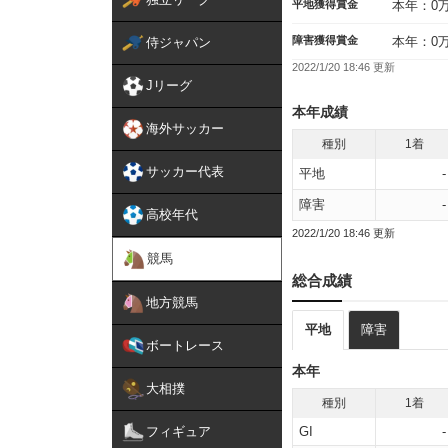
平地獲得賞金
本年：0
障害獲得賞金
本年：0
侍ジャパン
2022/1/20 18:46 更新
Jリーグ
本年成績
海外サッカー
種別
1着
サッカー代表
平地
-
障害
-
高校年代
2022/1/20 18:46 更新
競馬
総合成績
地方競馬
平地
障害
ボートレース
本年
大相撲
種別
1着
フィギュア
GI
-