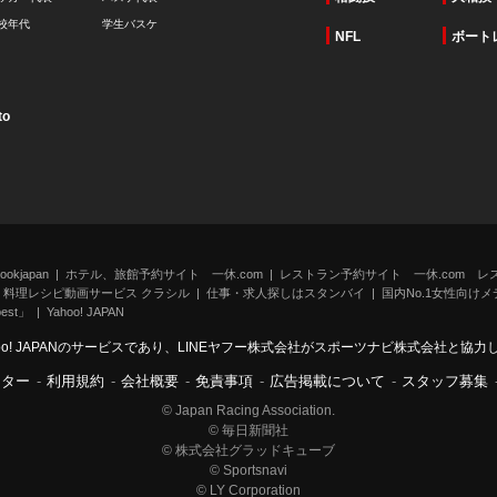
校年代
学生バスケ
NFL
ボート
to
kjapan
ホテル、旅館予約サイト 一休.com
レストラン予約サイト 一休.com レ
料理レシピ動画サービス クラシル
仕事・求人探しはスタンバイ
国内No.1女性向けメデ
st」
Yahoo! JAPAN
oo! JAPANのサービスであり、LINEヤフー株式会社がスポーツナビ株式会社と協
ンター
-
利用規約
-
会社概要
-
免責事項
-
広告掲載について
-
スタッフ募集
© Japan Racing Association.
© 毎日新聞社
© 株式会社グラッドキューブ
© Sportsnavi
© LY Corporation