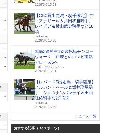
THE ANSWER
-
2026/8/6 15:59
-
【CBC賞出走馬・騎手確定】デ
-
ィアナザール＆川田将雅騎手、
レイピア＆横山武史騎手など18
-
頭
netkeiba
-
2026/8/6 15:58
-
無傷3連勝中の3歳牝馬モンロー
ウォーク 戸崎とのコンビ復活
-
でローズSへ
-
スポニチアネックス
2026/8/6 15:51
【レパードS出走馬・騎手確定】
メルカントゥール＆坂井瑠星騎
率
手、ショウナンバンライ＆田山
-
旺佑騎手など12頭
netkeiba
2026/8/6 15:49
ニュース一覧
率
-
おすすめ記事（Doスポーツ）