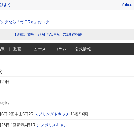
けよう
Yahoo
ングなら「毎日5％」おトク
【連載】競馬予想AI『VUMA』の3連複指南
結果
動画
ニュース
コラム
公式情報
ス
月20日
（平地）
4月6日 2回中山5日2R
スプリングドキッチ
16着/16頭
4月28日 1回新潟4日1R
シンボリスキャン