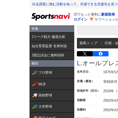
社会課題に挑む活動を知って、共感できる支援先を見つ
IDでもっと便利に
新規取得
ログイン
ヤフーショッピ
特集
Jリーグ戦力 徹底分析
競馬トップ
日程・
仙台育英監督 名将対談
J国立試合に無料招待
L.オールプレ
種目
生年月日
1975年5
プロ野球
所属（厩舎）
登録抹消
MLB
初免許年（区分）
2019年
高校野球
初騎乗
2002年
大学野球
初勝利
2002年
独立リーグ