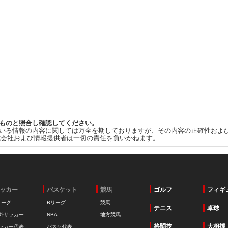
ものと照合し確認してください。
いる情報の内容に関しては万全を期しておりますが、その内容の正確性およ
式会社および情報提供者は一切の責任を負いかねます。
ッカー
バスケット
競馬
ゴルフ
フィギ
リーグ
Bリーグ
競馬
テニス
卓球
外サッカー
NBA
地方競馬
格闘技
大相撲
ッカー代表
バスケ代表