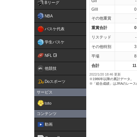
GII
-
Bリーグ
GIII
0
NBA
その他重賞
-
重賞合計
0
バスケ代表
リステッド
-
学生バスケ
その他特別
3
NFL
平場
8
合計
11
他競技
2022/1/20 18:46 更新
※1986年以降の累計データ。
Doスポーツ
※「総合成績」はJRAのレー
サービス
toto
コンテンツ
動画