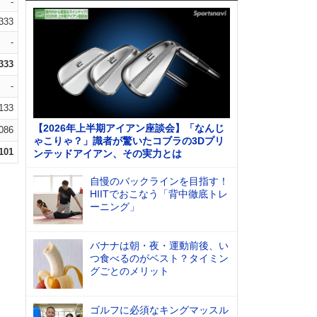
-
.333
-
.333
-
.133
【2026年上半期アイアン座談会】「なんじ
.086
ゃこりゃ？」識者が驚いたコブラの3Dプリ
.101
ンテッドアイアン、その実力とは
自慢のバックラインを目指す！
HIITでおこなう「背中徹底トレ
ーニング」
バナナは朝・夜・運動前後、い
つ食べるのがベスト？タイミン
グごとのメリット
ゴルフに必須なキングマッスル