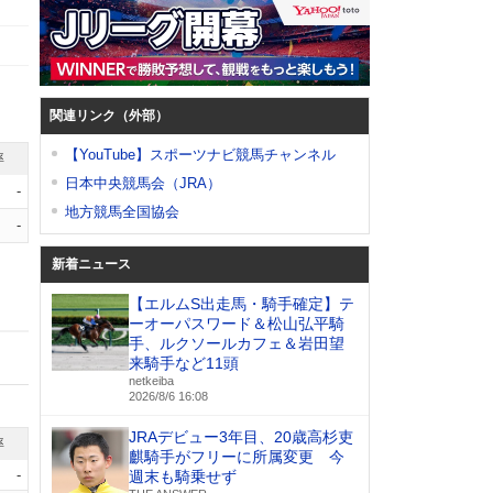
関連リンク（外部）
【YouTube】スポーツナビ競馬チャンネル
率
日本中央競馬会（JRA）
-
地方競馬全国協会
-
新着ニュース
【エルムS出走馬・騎手確定】テ
ーオーパスワード＆松山弘平騎
手、ルクソールカフェ＆岩田望
来騎手など11頭
netkeiba
2026/8/6 16:08
JRAデビュー3年目、20歳高杉吏
率
麒騎手がフリーに所属変更 今
-
週末も騎乗せず