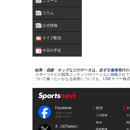
ニュース
コラム
公式情報
ライブ配信
今日の予定
結果・成績・オッズなどのデータは、必ず
主催者
発行の
スポーツナビの競馬コンテンツのページ上に掲載されて
づいて被ったいかなる損害についても、LINEヤフー株
Facebook
野球
サ
スポーツナビ
プロ野球
J
公式ページ
MLB
海
X（旧Twitter）
高校野球
サ