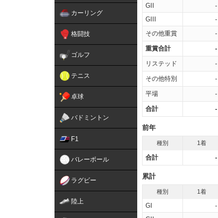
GII
-
カーリング
GIII
-
その他重賞
-
格闘技
重賞合計
-
ゴルフ
リステッド
-
テニス
その他特別
-
平場
-
卓球
合計
-
バドミントン
前年
F1
種別
1着
合計
-
バレーボール
累計
ラグビー
種別
1着
陸上
GI
-