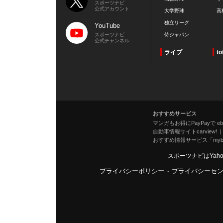
スポーツナビ
公式アカウント
大学野球
高
独立リーグ
YouTube
スポーツナビ
侍ジャパン
公式チャンネル
ライブ
to
おすすめサービス
マンガもお得にPayPayで eboo
自動車情報サイトcarview!
おすすめ情報サービス「mybe
スポーツナビはYah
プライバシーポリシー
-
プライバシーセ