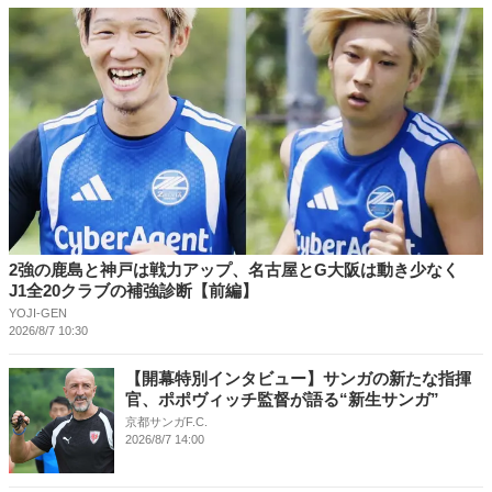
2強の鹿島と神戸は戦力アップ、名古屋とG大阪は動き少なく
J1全20クラブの補強診断【前編】
YOJI-GEN
2026/8/7 10:30
【開幕特別インタビュー】サンガの新たな指揮
官、ポポヴィッチ監督が語る“新生サンガ”
京都サンガF.C.
2026/8/7 14:00