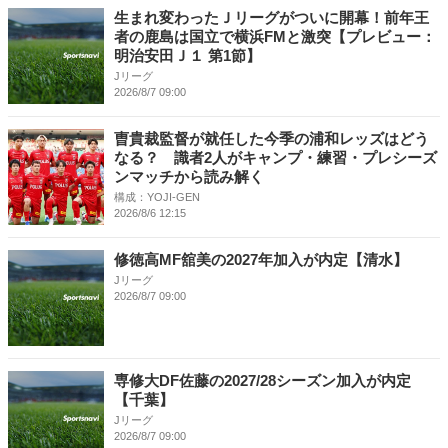
生まれ変わったＪリーグがついに開幕！前年王
者の鹿島は国立で横浜FMと激突【プレビュー：
明治安田Ｊ１ 第1節】
Jリーグ
2026/8/7 09:00
曺貴裁監督が就任した今季の浦和レッズはどう
なる？ 識者2人がキャンプ・練習・プレシーズ
ンマッチから読み解く
構成：YOJI-GEN
2026/8/6 12:15
修徳高MF舘美の2027年加入が内定【清水】
Jリーグ
2026/8/7 09:00
専修大DF佐藤の2027/28シーズン加入が内定
【千葉】
Jリーグ
2026/8/7 09:00