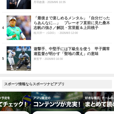
丹羽政善
- 2026/8/6 10:35
「最後まで楽しめるメンタル」「自分だった
らあんなに…」 プレーオフ直前に見た桑木
志帆の強さ／解説・宮里藍＆上田桃子
4
桂川洋一（GDO）
- 2026/8/3 12:00
遊撃手、中堅手には下級生を使う 甲子園常
連監督が明かす「聖地の震え」の意味
5
東哲平
- 2026/8/3 10:30
スポーツ情報ならスポーツナビアプリ