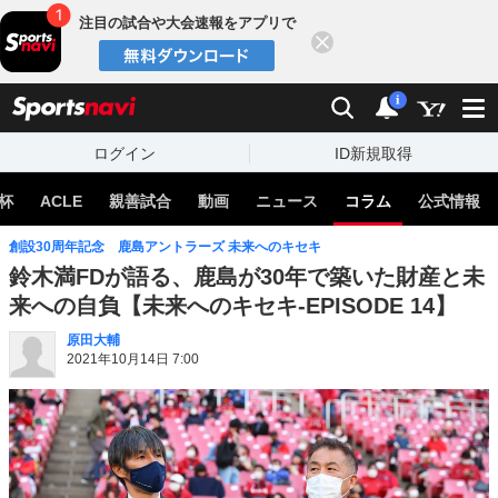
注目の試合や大会速報をアプリで
閉じる
sports
検索
通知
i
ログイン
ID新規取得
杯
ACLE
親善試合
動画
ニュース
コラム
公式情報
創設30周年記念 鹿島アントラーズ 未来へのキセキ
鈴木満FDが語る、鹿島が30年で築いた財産と未
来への自負【未来へのキセキ-EPISODE 14】
原田大輔
2021年10月14日 7:00