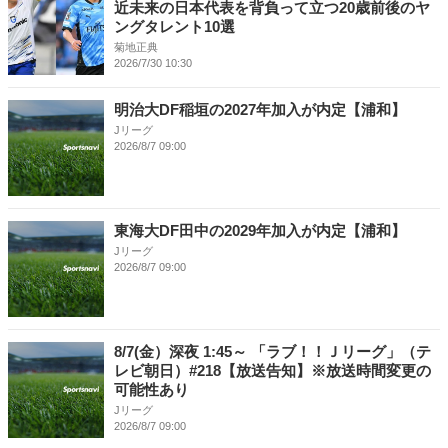
近未来の日本代表を背負って立つ20歳前後のヤ
ングタレント10選
菊地正典
2026/7/30 10:30
明治大DF稲垣の2027年加入が内定【浦和】
Jリーグ
2026/8/7 09:00
東海大DF田中の2029年加入が内定【浦和】
Jリーグ
2026/8/7 09:00
8/7(金）深夜 1:45～ 「ラブ！！Ｊリーグ」（テ
レビ朝日）#218【放送告知】※放送時間変更の
可能性あり
Jリーグ
2026/8/7 09:00