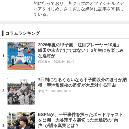
的に行っており、各クラブのオフィシャルメデ
ィアをはじめ、さまざまな媒体に記事を寄稿し
ている。
コラムランキング
2026年夏の甲子園「注目プレーヤー10選」
織田や末吉だけではない！ 2年生にも楽しみ
な逸材が
1
西尾典文
- 2026/8/4 10:40
7回制になるくらいなら甲子園以外のほうが納
得 聖地常連校の監督が大反対する理由
2
東哲平
- 2026/8/2 10:50
ESPNが、一平事件を扱ったポッドキャスト
を公開 大谷翔平を裏切った元通訳の“肉
声”が語る真実とは？
3