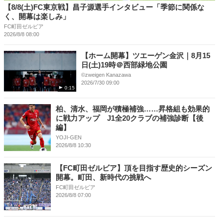
【8/8(土)FC東京戦】昌子源選手インタビュー「季節に関係な
く、開幕は楽しみ」
FC町田ゼルビア
2026/8/8 08:00
【ホーム開幕】ツエーゲン金沢｜8月15
日(土)19時＠西部緑地公園
©︎zweigen Kanazawa
2026/7/30 09:00
0:15
柏、清水、福岡が積極補強……昇格組も効果的
に戦力アップ J1全20クラブの補強診断【後
編】
YOJI-GEN
2026/8/8 10:30
【FC町田ゼルビア】頂を目指す歴史的シーズン
開幕。町田、新時代の挑戦へ
FC町田ゼルビア
2026/8/8 07:00