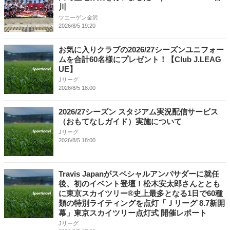
川
ツエーゲン金沢
2026/8/5 19:20
お気に入りクラブの2026/27シーズンユニフォー
ムを合計60名様にプレゼント！【Club J.LEAG
UE】
Jリーグ
2026/8/5 18:00
2026/27シーズン スタジアム実況配信サービス
（おもてなしガイド）実施について
Jリーグ
2026/8/5 18:00
Travis Japanがスペシャルアンバサダーに就任
後、初のイベント登壇！松木安太郎さんととも
に東京スカイツリー®史上最多となる1日で60種
類の特別ライティングを点灯「Ｊリーグ 8.7新開
幕」東京スカイツリー点灯式 開催レポート
Jリーグ