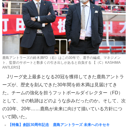
鹿島アントラーズの鈴木満FD（右）はこの30年で、選手の編成、マネジメン
ト、監督のサポートと数多くの引き出しがあると自負する 【（C）KASHIMA
ANTLERS】
Jリーグ史上最多となる20冠を獲得してきた鹿島アントラ
ーズが、歴史を刻んできた30年間を鈴木満は見届けてき
た。チームの強化を担うフットボールダイレクター（FD）
として、その軌跡はどのような歩みだったのか。そして、次
の10年、20年……鹿島が未来に向けて描いている方針につ
いて聞いた。
【特集】創設30周年記念 鹿島アントラーズ 未来へのキセキ