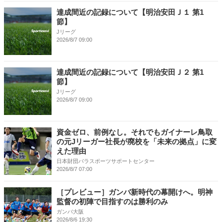
達成間近の記録について【明治安田Ｊ１ 第1
節】
Jリーグ
2026/8/7 09:00
達成間近の記録について【明治安田Ｊ２ 第1
節】
Jリーグ
2026/8/7 09:00
資金ゼロ、前例なし。それでもガイナーレ鳥取
の元Jリーガー社長が廃校を「未来の拠点」に変
えた理由
日本財団パラスポーツサポートセンター
2026/8/7 07:00
［プレビュー］ガンバ新時代の幕開けへ。明神
監督の初陣で目指すのは勝利のみ
ガンバ大阪
2026/8/6 19:30