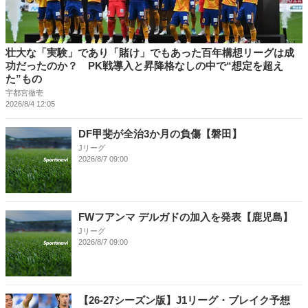
壮大な「実験」であり「賭け」でもあった百年構想リーグは成
功だったのか？ PK戦導入と昇降格なしの中で“想定を超え
た”もの
宇都宮徹壱
2026/8/4 12:05
DF甲斐が全治3か月の負傷【磐田】
Jリーグ
2026/8/7 09:00
FWフアンマ デルガドの加入を発表【鹿児島】
Jリーグ
2026/8/7 09:00
【26-27シーズン版】J1リーグ・ブレイク予想