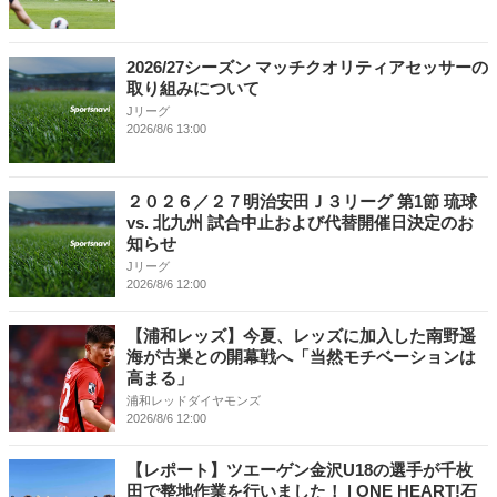
2026/27シーズン マッチクオリティアセッサーの
取り組みについて
Jリーグ
2026/8/6 13:00
２０２６／２７明治安田Ｊ３リーグ 第1節 琉球
vs. 北九州 試合中止および代替開催日決定のお
知らせ
Jリーグ
2026/8/6 12:00
【浦和レッズ】今夏、レッズに加入した南野遥
海が古巣との開幕戦へ「当然モチベーションは
高まる」
浦和レッドダイヤモンズ
2026/8/6 12:00
【レポート】ツエーゲン金沢U18の選手が千枚
田で整地作業を行いました！ | ONE HEART!石