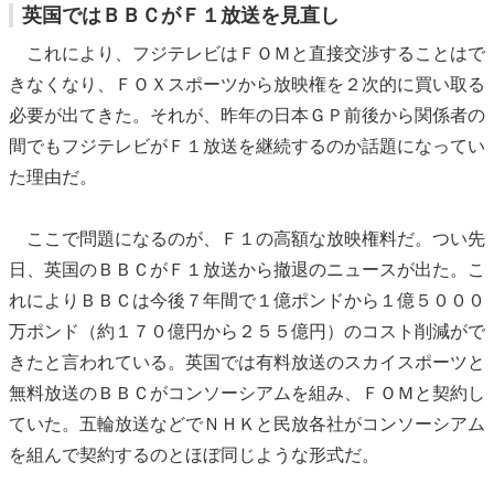
英国ではＢＢＣがＦ１放送を見直し
これにより、フジテレビはＦＯＭと直接交渉することはで
きなくなり、ＦＯＸスポーツから放映権を２次的に買い取る
必要が出てきた。それが、昨年の日本ＧＰ前後から関係者の
間でもフジテレビがＦ１放送を継続するのか話題になってい
た理由だ。
ここで問題になるのが、Ｆ１の高額な放映権料だ。つい先
日、英国のＢＢＣがＦ１放送から撤退のニュースが出た。こ
れによりＢＢＣは今後７年間で１億ポンドから１億５０００
万ポンド（約１７０億円から２５５億円）のコスト削減がで
きたと言われている。英国では有料放送のスカイスポーツと
無料放送のＢＢＣがコンソーシアムを組み、ＦＯＭと契約し
ていた。五輪放送などでＮＨＫと民放各社がコンソーシアム
を組んで契約するのとほぼ同じような形式だ。