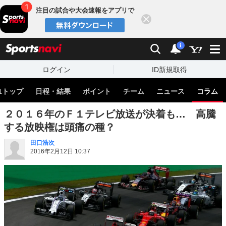
注目の試合や大会速報をアプリで
閉じる
sports
検索
通知
i
ログイン
ID新規取得
1トップ
日程・結果
ポイント
チーム
ニュース
コラム
２０１６年のＦ１テレビ放送が決着も… 高騰
する放映権は頭痛の種？
田口浩次
2016年2月12日 10:37