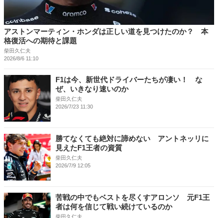
アストンマーティン・ホンダは正しい道を見つけたのか？ 本
格復活への期待と課題
柴田久仁夫
2026/8/6 11:10
F1は今、新世代ドライバーたちが凄い！ な
ぜ、いきなり速いのか
柴田久仁夫
2026/7/23 11:30
勝てなくても絶対に諦めない アントネッリに
見えたF1王者の資質
柴田久仁夫
2026/7/9 12:05
苦戦の中でもベストを尽くすアロンソ 元F1王
者は何を信じて戦い続けているのか
柴田久仁夫