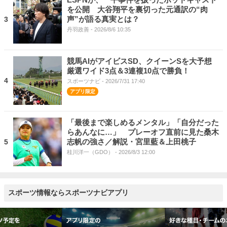
を公開 大谷翔平を裏切った元通訳の“肉
声”が語る真実とは？
3
丹羽政善
- 2026/8/6 10:35
競馬AIがアイビスSD、クイーンSを大予想
厳選ワイド3点＆3連複10点で勝負！
4
スポーツナビ
- 2026/7/31 17:40
「最後まで楽しめるメンタル」「自分だった
らあんなに…」 プレーオフ直前に見た桑木
志帆の強さ／解説・宮里藍＆上田桃子
5
桂川洋一（GDO）
- 2026/8/3 12:00
スポーツ情報ならスポーツナビアプリ