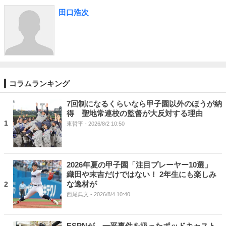
田口浩次
コラムランキング
7回制になるくらいなら甲子園以外のほうが納
得 聖地常連校の監督が大反対する理由
1
東哲平
- 2026/8/2 10:50
2026年夏の甲子園「注目プレーヤー10選」
織田や末吉だけではない！ 2年生にも楽しみ
な逸材が
2
西尾典文
- 2026/8/4 10:40
ESPNが、一平事件を扱ったポッドキャスト