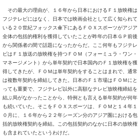
その最大の理由が、１６年から日本におけるＦ１放映権は
フジテレビにはなく、日本では映画会社として広く知られて
いる２０世紀フォックス傘下にあるＦＯＸスポーツがアジア
全体の包括的権利を獲得していたことが昨年の日本ＧＰ前後
から関係者の間で話題になったからだ。ここ何年もフジテレ
ビはＦ１放送の放映権を持つＦＯＭ（フォーミュラ・ワン・
マネージメント）から単年契約で日本国内のＦ１放映権を獲
得してきたが、ＦＯＭは単年契約をすることはまれで、通常
は複数年契約を締結してきた。日本のＦ１市場はＦＯＭにと
っても重要で、フジテレビ以外に高額なテレビ放映権締結を
結ぶ局がなかったことから、特例とも言える単年契約が何年
も続いていた。そこをＦＯＸスポーツは、ＦＯＭと１４年１
０月に、１６年から２２年シーズン分のアジア圏における包
括的放映権契約を締結。この包括契約のなかに日本の放映権
も含まれていたというわけだ。