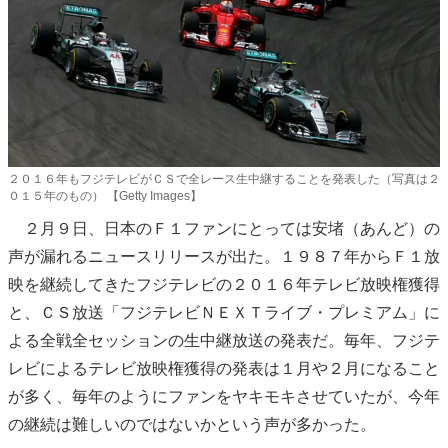
２０１６年もフジテレビがＣＳで全レース生中継することを発表した（写真は２
０１５年のもの） 【Getty Images】
２月９日、日本のＦ１ファンにとっては安堵（あんど）の
声が漏れるニュースリリースが出た。１９８７年からＦ１放
映を継続してきたフジテレビの２０１６年テレビ放映権獲得
と、ＣＳ放送「フジテレビＮＥＸＴライブ・プレミアム」に
よる全戦全セッションの生中継放送の発表だ。毎年、フジテ
レビによるテレビ放映権獲得の発表は１月や２月になること
が多く、毎年のようにファンをヤキモキさせていたが、今年
の継続は難しいのではないかという声が多かった。