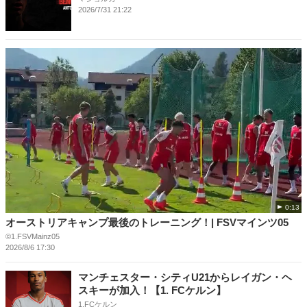
2026/7/31 21:22
0:13
オーストリアキャンプ最後のトレーニング！| FSVマインツ05
©1.FSVMainz05
2026/8/6 17:30
マンチェスター・シティU21からレイガン・ヘ
スキーが加入！【1. FCケルン】
1.FCケルン