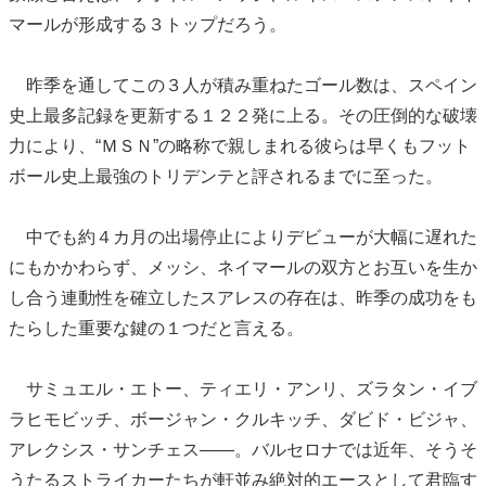
マールが形成する３トップだろう。
昨季を通してこの３人が積み重ねたゴール数は、スペイン
史上最多記録を更新する１２２発に上る。その圧倒的な破壊
力により、“ＭＳＮ”の略称で親しまれる彼らは早くもフット
ボール史上最強のトリデンテと評されるまでに至った。
中でも約４カ月の出場停止によりデビューが大幅に遅れた
にもかかわらず、メッシ、ネイマールの双方とお互いを生か
し合う連動性を確立したスアレスの存在は、昨季の成功をも
たらした重要な鍵の１つだと言える。
サミュエル・エトー、ティエリ・アンリ、ズラタン・イブ
ラヒモビッチ、ボージャン・クルキッチ、ダビド・ビジャ、
アレクシス・サンチェス――。バルセロナでは近年、そうそ
うたるストライカーたちが軒並み絶対的エースとして君臨す