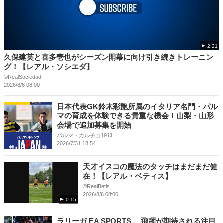
2:21
久保建英と喜多壱也がシーズン開幕に向け引き続きトレーニン
グ！【レアル・ソシエダ】
©RealSociedad
2026/8/6 08:00
日本代表GK鈴木彩艶所属のイタリア名門・パル
マの育成を体験できる貴重な機会！山梨・山形
会場で追加募集を開始
パルマ・カルチョ1913
2026/7/31 18:54
天才イスコの魔法のタッチはまだまだ健
在！【レアル・ベティス】
©RealBetis
2026/8/6 08:00
0:15
ラリーガ EA SPORTS 、飛躍が期待される注目