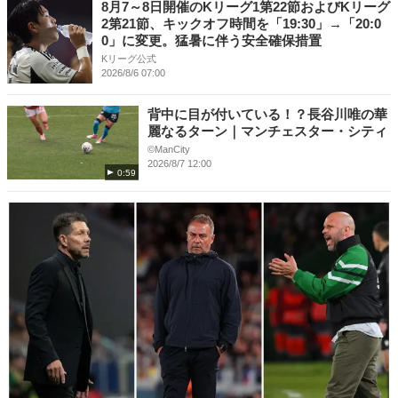
8月7～8日開催のKリーグ1第22節およびKリーグ
2第21節、キックオフ時間を「19:30」→「20:0
0」に変更。猛暑に伴う安全確保措置
Kリーグ公式
2026/8/6 07:00
背中に目が付いている！？長谷川唯の華
麗なるターン｜マンチェスター・シティ
©ManCity
2026/8/7 12:00
0:59