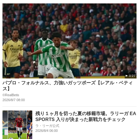
0:27
パブロ・フォルナルス、力強いガッツポーズ【レアル・ベティ
ス】
©RealBetis
2026/8/7 08:00
残り１ヶ月を切った夏の移籍市場。ラリーガ EA
SPORTS 入りが決まった新戦力をチェック
ラ・リーガ公式
2026/8/4 06:00