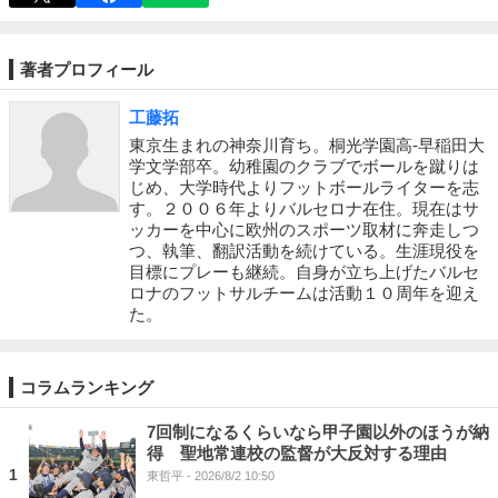
著者プロフィール
工藤拓
東京生まれの神奈川育ち。桐光学園高‐早稲田大
学文学部卒。幼稚園のクラブでボールを蹴りは
じめ、大学時代よりフットボールライターを志
す。２００６年よりバルセロナ在住。現在はサ
ッカーを中心に欧州のスポーツ取材に奔走しつ
つ、執筆、翻訳活動を続けている。生涯現役を
目標にプレーも継続。自身が立ち上げたバルセ
ロナのフットサルチームは活動１０周年を迎え
た。
コラムランキング
7回制になるくらいなら甲子園以外のほうが納
得 聖地常連校の監督が大反対する理由
1
東哲平
- 2026/8/2 10:50