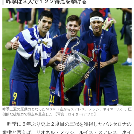
昨季は３人で１２２得点を挙げる
昨季三冠の原動力となったＭＳＮ（左からスアレス、メッシ、ネイマール）。圧
倒的な破壊力で得点を量産した 【写真：ロイター/アフロ】
昨季に６年ぶり史上２度目の三冠を獲得したバルセロナの
象徴と言えば、リオネル・メッシ、ルイス・スアレス、ネイ