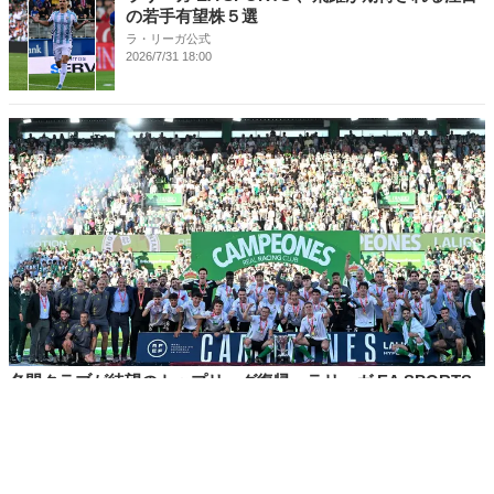
の若手有望株５選
ラ・リーガ公式
2026/7/31 18:00
名門クラブが待望のトップリーグ復帰。ラリーガ EA SPORTS
新規昇格３チームを紹介
ラ・リーガ公式
2026/7/31 16:00
マレスカカメラ in 香港｜マンチェスタ