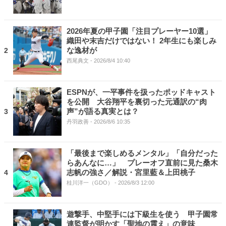
2026年夏の甲子園「注目プレーヤー10選」
織田や末吉だけではない！ 2年生にも楽しみ
な逸材が
2
西尾典文
- 2026/8/4 10:40
ESPNが、一平事件を扱ったポッドキャスト
を公開 大谷翔平を裏切った元通訳の“肉
声”が語る真実とは？
3
丹羽政善
- 2026/8/6 10:35
「最後まで楽しめるメンタル」「自分だった
らあんなに…」 プレーオフ直前に見た桑木
志帆の強さ／解説・宮里藍＆上田桃子
4
桂川洋一（GDO）
- 2026/8/3 12:00
遊撃手、中堅手には下級生を使う 甲子園常
連監督が明かす「聖地の震え」の意味