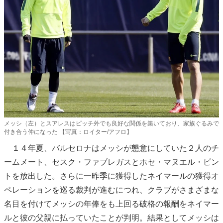
メッシ（左）とスアレスはピッチ外でも良好な関係を築いており、家族ぐるみで
付き合う仲になった 【写真：ロイター/アフロ】
１４年夏、バルセロナはメッシが懇意にしていた２人のチ
ームメート、セスク・ファブレガスとホセ・マヌエル・ピン
トを放出した。さらに一昨季に獲得したネイマールの獲得オ
ペレーションを巡る裁判が進むにつれ、クラブがさまざまな
名目を付けてメッシの年俸をも上回る破格の報酬をネイマー
ルと彼の父親に払っていたことが判明。結果としてメッシは