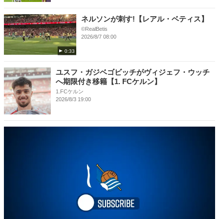
ネルソンが刺す!【レアル・ベティス】
©RealBetis
2026/8/7 08:00
0:33
ユスフ・ガジベゴビッチがヴィジェフ・ウッチ
へ期限付き移籍【1. FCケルン】
1.FCケルン
2026/8/3 19:00