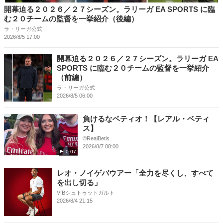
開幕迫る２０２６／２７シーズン。ラリーガ EA SPORTS に臨
む２０チームの監督を一挙紹介（後編）
ラ・リーガ公式
2026/8/5 17:00
開幕迫る２０２６／２７シーズン。ラリーガ EA
SPORTS に臨む２０チームの監督を一挙紹介
（前編）
ラ・リーガ公式
2026/8/5 06:00
負けるなベティオ！【レアル・ベティ
ス】
©RealBetis
2026/8/7 08:00
0:07
レオ・ノイゲバウアー「全力を尽くし、すべて
を出し切る」
VfBシュトゥットガルト
2026/8/4 21:15