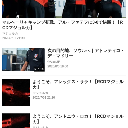
マルベーリャキャンプ初戦、アル・ファテフに3-0で快勝！【R
CDマジョルカ】
マジョルカ
2026/7/31 21:30
次の目的地、ソウルへ｜アトレティコ・
デ・マドリー
©️AtletiJP
2026/8/6 18:00
0:18
ようこそ、アレックス・サラ！【RCDマジョル
カ】
マジョルカ
2026/7/31 21:26
ようこそ、アントニウ・ロカ！【RCDマジョル
カ】
マジョルカ