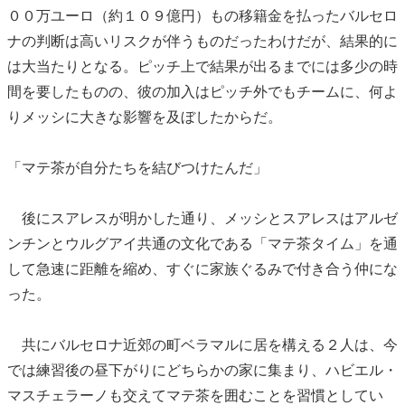
００万ユーロ（約１０９億円）もの移籍金を払ったバルセロ
ナの判断は高いリスクが伴うものだったわけだが、結果的に
は大当たりとなる。ピッチ上で結果が出るまでには多少の時
間を要したものの、彼の加入はピッチ外でもチームに、何よ
りメッシに大きな影響を及ぼしたからだ。
「マテ茶が自分たちを結びつけたんだ」
後にスアレスが明かした通り、メッシとスアレスはアルゼ
ンチンとウルグアイ共通の文化である「マテ茶タイム」を通
して急速に距離を縮め、すぐに家族ぐるみで付き合う仲にな
った。
共にバルセロナ近郊の町ベラマルに居を構える２人は、今
では練習後の昼下がりにどちらかの家に集まり、ハビエル・
マスチェラーノも交えてマテ茶を囲むことを習慣としてい