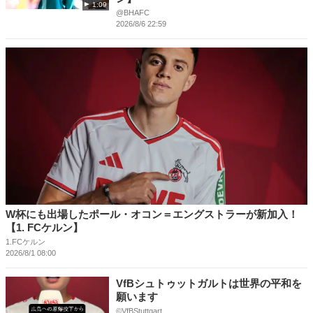
1:09
@BHAFC
2026/8/6 22:59
W杯にも出場したポール・オコン＝エングストラーが新加入！
【1. FCケルン】
1.FCケルン
2026/8/1 08:00
VfBシュトゥットガルトは世界の平和を
願います
©VfBStuttgart