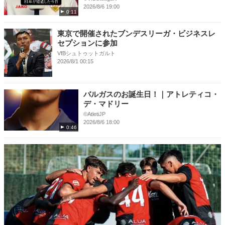
2026/8/6 19:00
0:11
東京で開催されたブンデスリーガ・ビジネスレ
セプションに参加
VfBシュトゥットガルト
2026/8/1 00:15
バルガスのお誕生日！｜アトレティコ・
デ・マドリー
©️AtletiJP
2026/8/6 18:00
0:46