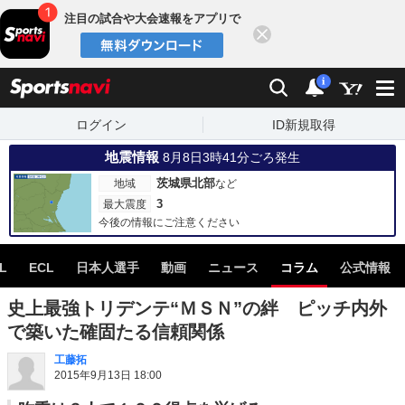
注目の試合や大会速報をアプリで
閉じる
sports
検索
通知
i
ログイン
ID新規取得
地震情報
8月8日3時41分ごろ発生
茨城県北部
地域
など
3
最大震度
今後の情報にご注意ください
L
ECL
日本人選手
動画
ニュース
コラム
公式情報
史上最強トリデンテ“ＭＳＮ”の絆 ピッチ内外
で築いた確固たる信頼関係
工藤拓
2015年9月13日 18:00