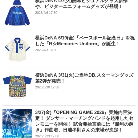
横浜DeNA 4/7(火)開幕ビジュアルグッズ新作
や、ビジターユニフォームグッズが登場！
2026/4/6 17:30
横浜DeNA 6/19(金)「ベースボール記念日」を祝
した「B☆Memories Uniform」が誕生！
2026/4/3 16:30
横浜DeNA 3/31(火)ご当地DB.スターマングッズ
第2弾が発売！
2026/3/30 12:30
3/27(金)『OPENING GAME 2026』実施内容決
定！ ダンサー・マーチングバンドを起用したセ
レモニーを開催！ 試合開始直前には『勝利の輝
き』作曲者、日浦孝則さんの来場が決定！
2026/3/23 17:00