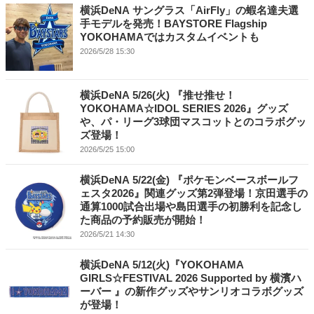
横浜DeNA サングラス「AirFly」の蝦名達夫選
手モデルを発売！BAYSTORE Flagship
YOKOHAMAではカスタムイベントも
2026/5/28 15:30
横浜DeNA 5/26(火) 『推せ推せ！
YOKOHAMA☆IDOL SERIES 2026』グッズ
や、パ・リーグ3球団マスコットとのコラボグッ
ズ登場！
2026/5/25 15:00
横浜DeNA 5/22(金) 『ポケモンベースボールフ
ェスタ2026』関連グッズ第2弾登場！京田選手の
通算1000試合出場や島田選手の初勝利を記念し
た商品の予約販売が開始！
2026/5/21 14:30
横浜DeNA 5/12(火)『YOKOHAMA
GIRLS☆FESTIVAL 2026 Supported by 横濱ハ
ーバー 』の新作グッズやサンリオコラボグッズ
が登場！