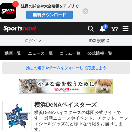
注目の試合や大会速報をアプリで
閉じる
sports
検索
通知
i
ログイン
ID新規取得
動画一覧
ニュース一覧
コラム一覧
公式情報一覧
推しの選手やチームをフォローして応援しよう
横浜DeNAベイスターズ
横浜DeNAベイスターズの球団公式サイトで
す。 最新ニュースやイベント、チケット、オフ
ィシャルグッズなど様々な情報をお届けしま
す。