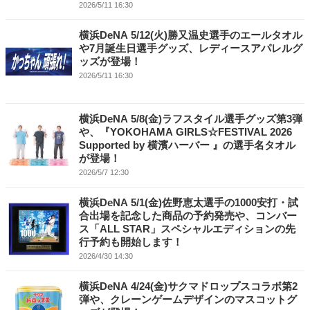
2026/5/11 16:30
横浜DeNA 5/12(火)勝又温史選手のエールタオル
や7月誕生日選手グッズ、レディースアパレルグ
ッズが登場！
2026/5/11 16:30
横浜DeNA 5/8(金)ラフスタイル選手グッズ第3弾
や、『YOKOHAMA GIRLS☆FESTIVAL 2026
Supported by 横濱ハーバー 』の選手名タオル
が登場！
2026/5/7 12:30
横浜DeNA 5/1(金)佐野恵太選手の1000安打・試
合出場を記念した商品の予約発売や、コンバー
ス「ALL STAR」スペシャルエディションの先
行予約も開始します！
2026/4/30 14:30
横浜DeNA 4/24(金)サクマドロップスコラボ第2
弾や、クレーンゲームデザインのマスコットグ