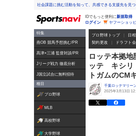
社会課題に挑む活動を知って、共感できる支援先を見つ
IDでもっと便利に
新規取得
ログイン
ヤフーショッピ
特集
プロ野球トップ
日
燕OB 競馬予想挑む/PR
契約更改
ドラフト
髙津×三浦 監督対談/PR
ロッテ本拠地
Jリーグ戦力 徹底分析
ッテ キシリ
トガムのCM
J国立試合に無料招待
種目
千葉ロッテマリー
2025年3月13日 12:
プロ野球
MLB
高校野球
大学野球