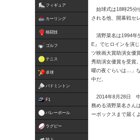
フィギュア
始球式は18時25
される他、開幕戦セレ
カーリング
格闘技
清野菜名は1994年生
E』でヒロインを演じ
ゴルフ
ツ映画大賞助演女優賞
テニス
秀助演女優賞を受賞
曜の夜ぐらいは…」
卓球
中だ。
バドミントン
2014年8月28日 
F1
務める清野菜名さん
バレーボール
ーボックスまで届く
ラグビー
陸上