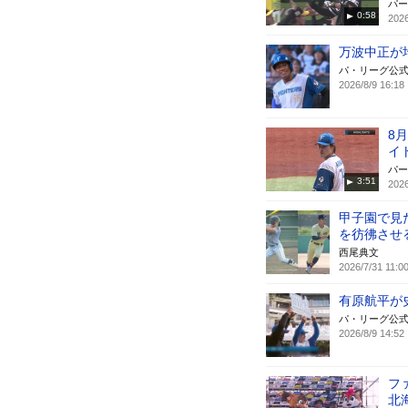
パー
0:58
2026
万波中正が
パ・リーグ公
2026/8/9 16:18
8
イ
パー
3:51
2026
甲子園で見
を彷彿させ
西尾典文
2026/7/31 11:0
有原航平が史
パ・リーグ公
2026/8/9 14:52
フ
北