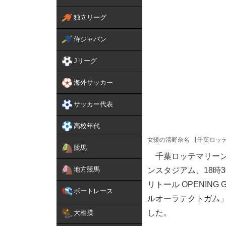
独立リーグ
侍ジャパン
Jリーグ
海外サッカー
サッカー代表
高校年代
女優の清野奈名 【千葉ロッ
競馬
千葉ロッテマリーンズ
地方競馬
ンスタジアム、18時
リトール OPENI
ボートレース
ルオーラテクトガム
した。
大相撲