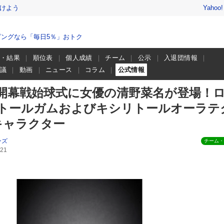
けよう
Yahoo
ングなら「毎日5％」おトク
程・結果
順位表
個人成績
チーム
公示
入退団情報
会議
動画
ニュース
コラム
公式情報
開幕戦始球式に女優の清野菜名が登場！
トールガムおよびキシリトールオーラテ
キャラクター
ンズ
チーム・
21