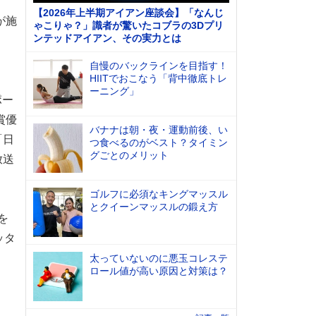
【2026年上半期アイアン座談会】「なんじ
が施
ゃこりゃ？」識者が驚いたコブラの3Dプリ
ンテッドアイアン、その実力とは
自慢のバックラインを目指す！
HIITでおこなう「背中徹底トレ
B
ーニング」
ポー
賞優
バナナは朝・夜・運動前後、い
「日
つ食べるのがベスト？タイミン
グごとのメリット
放送
ゴルフに必須なキングマッスル
とクイーンマッスルの鍛え方
を
ッタ
太っていないのに悪玉コレステ
ロール値が高い原因と対策は？