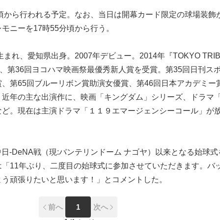
分頃から行われる予定。なお、当日は開幕カード限定の球場装飾
モニーを17時55分頃から行う。
まれ、愛知県出身。2007年デビュー。2014年『TOKYO TRI
、第36回ヨコハマ映画祭最優秀新人賞を受賞。第35回日刊ス
、第65回ブルーリボン賞助演女優賞、第46回日本アカデミー
。近年の主な出演作に、映画「キングダム」シリーズ、ドラマ
など。現在は主演ドラマ「１１９エマージェンシーコール」が
中日-DeNA戦（現:バンテリンドーム ナゴヤ）以来となる始球式
は「11年ぶり、二度目の始球式に参加させていただきます。バ
よう頑張りたいと思います！」とコメントした。
前へ
1
次へ