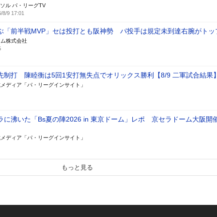
ソル パ・リーグTV
/8/9 17:01
ぶ「前半戦MVP」セは投打とも阪神勢 パ投手は規定未到達右腕がトッ
アム株式会社
5
先制打 陳睦衡は5回1安打無失点でオリックス勝利【8/9 二軍試合結果
式メディア「パ・リーグインサイト」
に沸いた「Bs夏の陣2026 in 東京ドーム」レポ 京セラドーム大阪開
式メディア「パ・リーグインサイト」
もっと見る