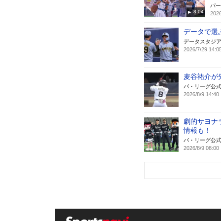
パー
8:04
2026
データで選
データスタジ
2026/7/29 14:0
麦谷祐介が
パ・リーグ公
2026/8/9 14:40
劇的サヨナラ
情報も！
パ・リーグ公
2026/8/9 08:00