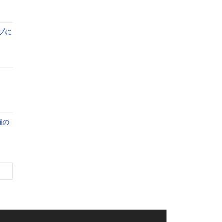
プに
】
催の