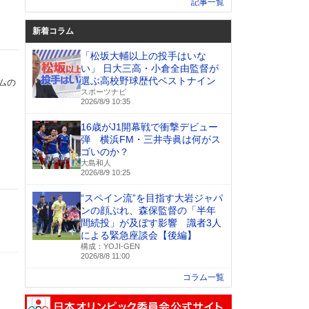
記事一覧
新着コラム
「松坂大輔以上の投手はいな
い」 日大三高・小倉全由監督が
選ぶ高校野球歴代ベストナイン
ムの
スポーツナビ
2026/8/9 10:35
16歳がJ1開幕戦で衝撃デビュー
弾 横浜FM・三井寺眞は何がス
ゴいのか？
大島和人
2026/8/9 10:25
“スペイン流”を目指す大岩ジャパ
ンの顔ぶれ、森保監督の「半年
間続投」が及ぼす影響 識者3人
による緊急座談会【後編】
構成：YOJI-GEN
2026/8/8 11:00
コラム一覧