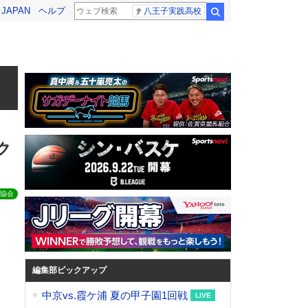
! JAPAN
ヘルプ
八王子実践高校
検索
ロ
ク
協会
編集部ピックアップ
中京vs.霞ケ浦 夏の甲子園1回戦