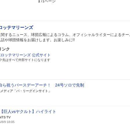
1
/
1ページ
ロッテマリーンズ
に関するニュース、球団広報によるコラム、オフィシャルライターによるチー
れ話や球団情報をお届けします。お楽しみに!!
リンク
葉ロッテマリーンズ 公式サイト
ク先はすべて外部サイトになります
自ら祝うバースデーアーチ！ 24号ソロで先制
式メディア「パ・リーグインサイト」
/9【巨人vsヤクルト】ハイライト
NTS TV
/8/9 18:05