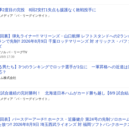
季2度目の完投 8回2安打1失点も援護なく敗戦投手に
式メディア「パ・リーグインサイト」
1回裏】弾丸ライナー!! マリーンズ・山口航輝 レフトスタンドへの2ラン
ランで先制!! 2026年8月9日 千葉ロッテマリーンズ 対 オリックス・バフ
ズ
ソル パ・リーグTV
/8/9 17:39
る男たち】3つのランキングでロッテ選手が1位に 一軍昇格への近道は
応？
アム株式会社
2試合連続の完封勝利！ 北海道日本ハムがカード勝ち越し【8/9 試合結
式メディア「パ・リーグインサイト」
2回表】バースデーアーチ!! ホークス・近藤健介 第24号の先制ソロホー
を放つ!! 2026年8月9日 埼玉西武ライオンズ 対 福岡ソフトバンクホーク