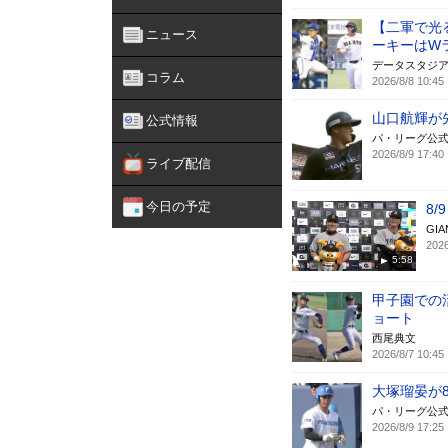
【二軍で光
ニュース
ーキーはW
データスタジ
コラム
2026/8/8 10:45
山口航輝が
公式情報
パ・リーグ公
2026/8/9 17:40
ライブ配信
今日の予定
8
GIA
2026
5:58
甲子園での
ョート
西尾典文
2026/8/7 10:45
大塚瑠晏が
パ・リーグ公
2026/8/9 17:25