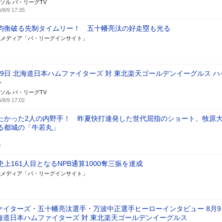
ソル パ・リーグTV
/8/9 17:35
均衡破る先制タイムリー！ 五十幡亮汰の好走塁も光る
式メディア「パ・リーグインサイト」
月9日 北海道日本ハムファイターズ 対 東北楽天ゴールデンイーグルス ハ
ト
ソル パ・リーグTV
/8/9 17:02
たかった2人の内野手！ 昨夏快打連発した世代屈指のショート、牧原
る都城の「牛若丸」
0
上161人目となるNPB通算1000奪三振を達成
式メディア「パ・リーグインサイト」
ァイターズ・五十幡亮汰選手・万波中正選手ヒーローインタビュー 8月9
海道日本ハムファイターズ 対 東北楽天ゴールデンイーグルス