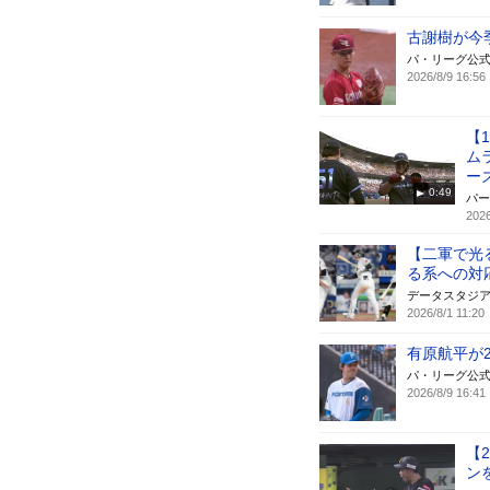
古謝樹が今
パ・リーグ公
2026/8/9 16:56
【
ム
ー
0:49
パー
2026
【二軍で光
る系への対
データスタジ
2026/8/1 11:20
有原航平が
パ・リーグ公
2026/8/9 16:41
【
ン