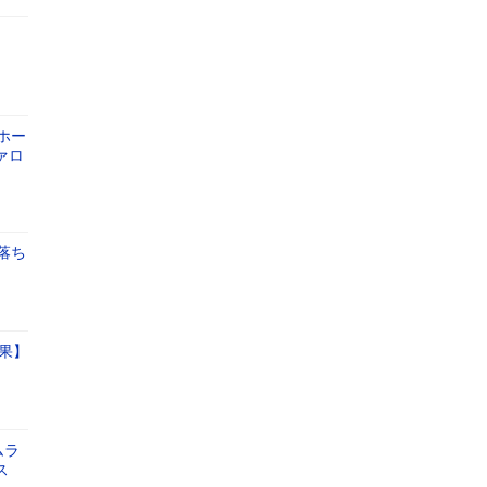
ホー
ァロ
落ち
果】
ムラ
ス