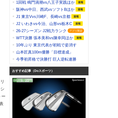
1回戦 鳴門渦潮vs八王子実践ほか
阪神vs中日、西武vsソフトBほか
J1 東京Vvs川崎F、長崎vs京都
J2 いわきvs今治、山形vs栃木C
26-27シーズン J2戦力ランク
WTT決勝 張本美和vs陳幸同ほか
10年ぶり 東京代表が初戦で姿消す
山本匠真100m優勝「目標達成」
今季初昇格で決勝打 巨人逆転連勝
おすすめ記事（Doスポーツ）
マリ
キシ
トー
表