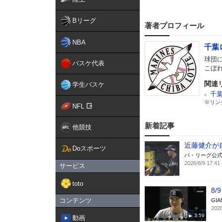
Bリーグ
著者プロフィール
NBA
千葉
球団
バスケ代表
こぼ
関連
学生バスケ
千
※リン
NFL
新着記事
他競技
近藤健介が
Doスポーツ
パ・リーグ公
2026/8/9 17:41
サービス
toto
8
コンテンツ
GIA
2026
3:59
動画