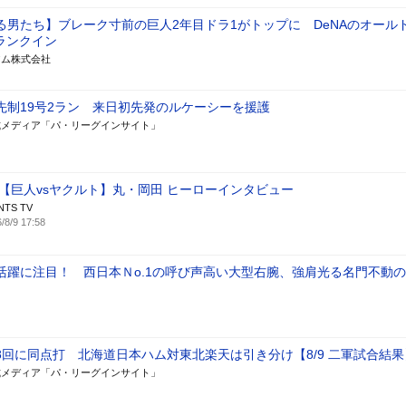
る男たち】ブレーク寸前の巨人2年目ドラ1がトップに DeNAのオール
ランクイン
アム株式会社
先制19号2ラン 来日初先発のルケーシーを援護
式メディア「パ・リーグインサイト」
/9【巨人vsヤクルト】丸・岡田 ヒーローインタビュー
NTS TV
/8/9 17:58
活躍に注目！ 西日本Ｎo.1の呼び声高い大型右腕、強肩光る名門不動
8回に同点打 北海道日本ハム対東北楽天は引き分け【8/9 二軍試合結果
式メディア「パ・リーグインサイト」