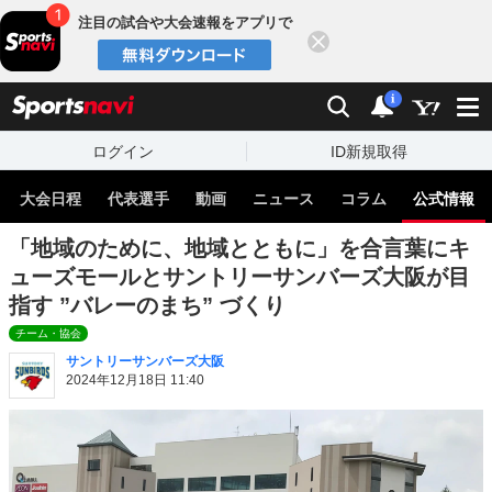
注目の試合や大会速報をアプリで
閉じる
sports
検索
通知
i
ログイン
ID新規取得
大会日程
代表選手
動画
ニュース
コラム
公式情報
「地域のために、地域とともに」を合言葉にキ
ューズモールとサントリーサンバーズ大阪が目
指す ”バレーのまち” づくり
チーム・協会
サントリーサンバーズ大阪
2024年12月18日 11:40