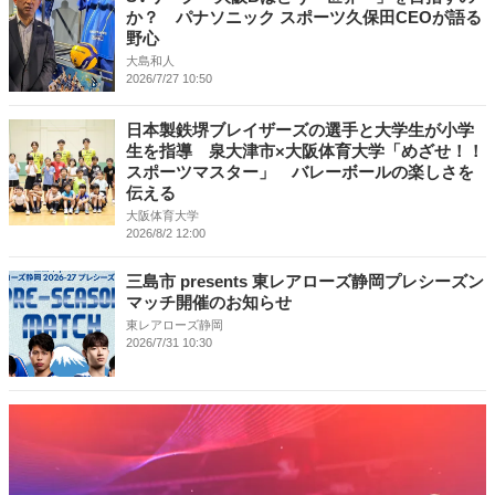
か？ パナソニック スポーツ久保田CEOが語る
野心
大島和人
2026/7/27 10:50
日本製鉄堺ブレイザーズの選手と大学生が小学
生を指導 泉大津市×大阪体育大学「めざせ！！
スポーツマスター」 バレーボールの楽しさを
伝える
大阪体育大学
2026/8/2 12:00
三島市 presents 東レアローズ静岡プレシーズン
マッチ開催のお知らせ
東レアローズ静岡
2026/7/31 10:30