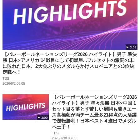
3:02
【バレーボールネーションズリーグ2026 ハイライト】男子 準決
勝 日本×アメリカ 14戦目にして初黒星...フルセットの激闘の末
に敗れた日本、2大会ぶりのメダルをかけスロベニアとの3位決
定戦へ！
TBS
2026/8/2 08:05
【バレーボールネーションズリーグ2026
ハイライト】男子 準々決勝 日本×中国 1
セット目を落とす苦しい展開も若きエー
ス髙橋藍が両チーム最多21得点の大活躍
3:00
で逆転勝利！日本ベスト４進出でメダル
へ王手！
TBS
2026/7/30 08:05