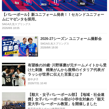
【バレーボール】新ユニフォーム発表！！セカンドユニフォー
ムにマゼンタを採用。
SAGA久光スプリングス
2026/8/6 18:05
2026-27シーズン ユニフォーム撮影会
SAGA久光スプリングス
2026/8/6 18:00
0:28
有望株の20歳･川野琢磨が元チームメイトから受
けた刺激 精巣がんから復帰のイタリア代表ガ
ラッシが世界に伝えた言葉とは？
田中夕子
2026/7/31 10:40
【順大・女子バレーボール部】【地域・社会連
携】女子バレーボール部が小学生対象の「順天
堂大学バレーボール教室」を開催しました
順天堂大学スポーツ健康科学部