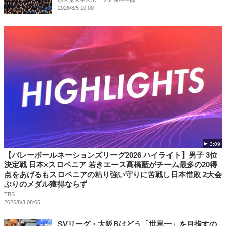
2026/8/5 10:00
3:09
【バレーボールネーションズリーグ2026 ハイライト】男子 3位
決定戦 日本×スロベニア 若きエース髙橋藍がチーム最多の20得
点をあげるもスロベニアの粘り強い守りに苦戦し日本惜敗 2大会
ぶりのメダル獲得ならず
TBS
2026/8/3 08:05
SVリーグ・大阪Bはどう「世界一」を目指すの