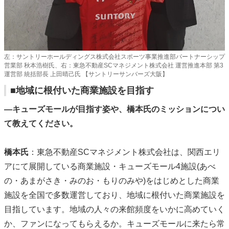
左：サントリーホールディングス株式会社スポーツ事業推進部パートナーシップ
営業部 秋本浩樹氏、右：東急不動産SCマネジメント株式会社 運営推進本部 第3
運営部 統括部長 上田晴己氏 【サントリーサンバーズ大阪】
■地域に根付いた商業施設を目指す
―キューズモールが目指す姿や、橋本氏のミッションについ
て教えてください。
橋本氏
：東急不動産SCマネジメント株式会社は、関西エリ
アにて展開している商業施設・キューズモール4施設(あべ
の・あまがさき・みのお・もりのみや)をはじめとした商業
施設を全国で多数運営しており、地域に根付いた商業施設を
目指しています。地域の人々の来館頻度をいかに高めていく
か、ファンになってもらえるか。キューズモールに来たら常