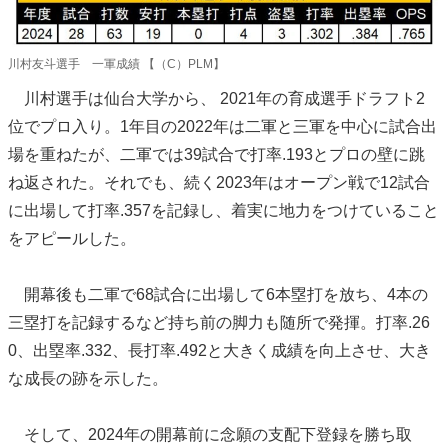
川村友斗選手 一軍成績 【（C）PLM】
川村選手は仙台大学から、 2021年の育成選手ドラフト2
位でプロ入り。1年目の2022年は二軍と三軍を中心に試合出
場を重ねたが、二軍では39試合で打率.193とプロの壁に跳
ね返された。それでも、続く2023年はオープン戦で12試合
に出場して打率.357を記録し、着実に地力をつけていること
をアピールした。
開幕後も二軍で68試合に出場して6本塁打を放ち、4本の
三塁打を記録するなど持ち前の脚力も随所で発揮。打率.26
0、出塁率.332、長打率.492と大きく成績を向上させ、大き
な成長の跡を示した。
そして、2024年の開幕前に念願の支配下登録を勝ち取