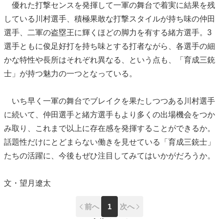
優れた打撃センスを発揮して一軍の舞台で着実に結果を残
している川村選手、積極果敢な打撃スタイルが持ち味の仲田
選手、二軍の盗塁王に輝くほどの脚力を有する緒方選手。3
選手ともに俊足好打を持ち味とする打者ながら、各選手の細
かな特性や長所はそれぞれ異なる、という点も、「育成三銃
士」が持つ魅力の一つとなっている。
いち早く一軍の舞台でブレイクを果たしつつある川村選手
に続いて、仲田選手と緒方選手もより多くの出場機会をつか
み取り、これまで以上に存在感を発揮することができるか。
話題性だけにとどまらない働きを見せている「育成三銃士」
たちの活躍に、今後もぜひ注目してみてはいかがだろうか。
文・望月遼太
前へ
1
次へ