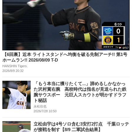
0:57
【6回裏】近本 ライトスタンドへ均衡を破る先制アーチ!! 第1号
ホームラン!! 2026/08/09 T-D
HANSHIN Tigers.
2026/8/9 20:32
「もう本当に獲りたくて...」諦めるしかなかっ
た沢村賞右腕 高校時代は指名が見送られた鉄
腕サウスポー 元巨人スカウトが明かすドラフ
ト秘話
永松欣也
2026/7/28 10:50
立松由宇は4号ソロ含む3安打2打点 千葉ロッテ
が接戦を制す【8/9 二軍試合結果】