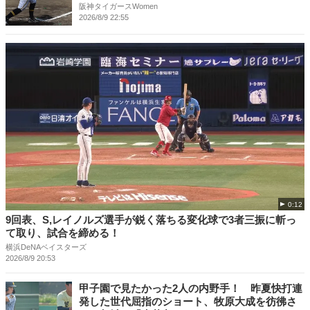
阪神タイガースWomen
2026/8/9 22:55
0:12
9回表、S,レイノルズ選手が鋭く落ちる変化球で3者三振に斬っ
て取り、試合を締める！
横浜DeNAベイスターズ
2026/8/9 20:53
甲子園で見たかった2人の内野手！ 昨夏快打連
発した世代屈指のショート、牧原大成を彷彿さ