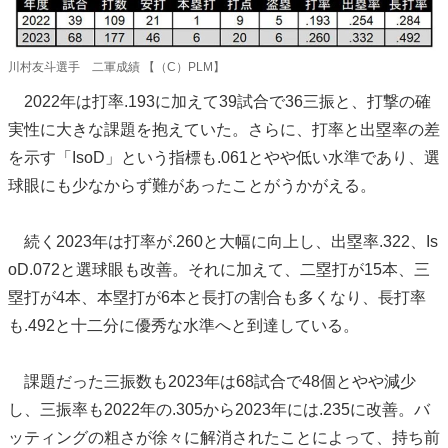
川村友斗選手 二軍成績 【（C）PLM】
2022年は打率.193に加えて39試合で36三振と、打撃の確
実性に大きな課題を抱えていた。さらに、打率と出塁率の差
を示す「IsoD」という指標も.061とやや低い水準であり、選
球眼にも少なからず難があったことがうかがえる。
続く2023年は打率が.260と大幅に向上し、出塁率.322、Is
oD.072と選球眼も改善。それに加えて、二塁打が15本、三
塁打が4本、本塁打が6本と長打の割合も多くなり、長打率
も.492と十二分に優秀な水準へと到達している。
課題だった三振数も2023年は68試合で48個とやや減少
し、三振率も2022年の.305から2023年には.235に改善。バ
ッティングの粗さが徐々に解消されたことによって、持ち前