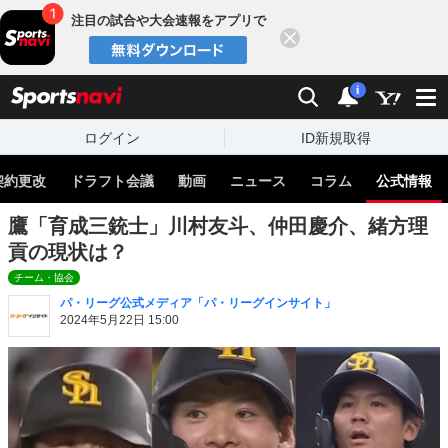
注目の試合や大会速報をアプリで
閉じる
sports
検索
通知
i
ログイン
ID新規取得
契約更改
ドラフト会議
動画
ニュース
コラム
公式情報
鷹「育成三銃士」川村友斗、仲田慶介、緒方理
貢の現状は？
チーム・協会
パ・リーグ公式メディア「パ・リーグインサイト」
2024年5月22日 15:00