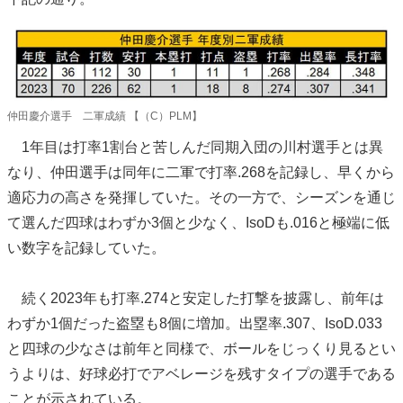
仲田慶介選手 二軍成績 【（C）PLM】
1年目は打率1割台と苦しんだ同期入団の川村選手とは異
なり、仲田選手は同年に二軍で打率.268を記録し、早くから
適応力の高さを発揮していた。その一方で、シーズンを通じ
て選んだ四球はわずか3個と少なく、IsoDも.016と極端に低
い数字を記録していた。
続く2023年も打率.274と安定した打撃を披露し、前年は
わずか1個だった盗塁も8個に増加。出塁率.307、IsoD.033
と四球の少なさは前年と同様で、ボールをじっくり見るとい
うよりは、好球必打でアベレージを残すタイプの選手である
ことが示されている。