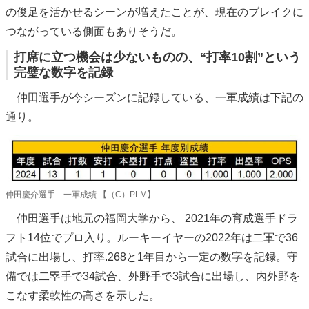
の俊足を活かせるシーンが増えたことが、現在のブレイクに
つながっている側面もありそうだ。
打席に立つ機会は少ないものの、“打率10割”という
完璧な数字を記録
仲田選手が今シーズンに記録している、一軍成績は下記の
通り。
仲田慶介選手 一軍成績 【（C）PLM】
仲田選手は地元の福岡大学から、 2021年の育成選手ドラ
フト14位でプロ入り。ルーキーイヤーの2022年は二軍で36
試合に出場し、打率.268と1年目から一定の数字を記録。守
備では二塁手で34試合、外野手で3試合に出場し、内外野を
こなす柔軟性の高さを示した。