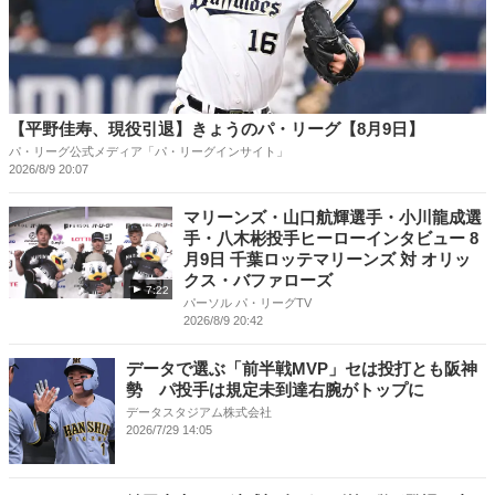
【平野佳寿、現役引退】きょうのパ・リーグ【8月9日】
パ・リーグ公式メディア「パ・リーグインサイト」
2026/8/9 20:07
マリーンズ・山口航輝選手・小川龍成選
手・八木彬投手ヒーローインタビュー 8
月9日 千葉ロッテマリーンズ 対 オリッ
クス・バファローズ
7:22
パーソル パ・リーグTV
2026/8/9 20:42
データで選ぶ「前半戦MVP」セは投打とも阪神
勢 パ投手は規定未到達右腕がトップに
データスタジアム株式会社
2026/7/29 14:05