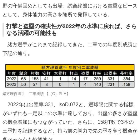
野の守備固めとしても出場。試合終盤における貴重なピース
として、身体能力の高さを随所で発揮している。
打撃と盗塁の確実性が2022年の水準に戻れば、さら
なる活躍の可能性も
緒方選手がこれまで記録してきた、二軍での年度別成績は
下記の通り。
緒方理貢選手 二軍成績 【（C）PLM】
2022年は出塁率.331、IsoD.072と、選球眼に関する指標
がいずれも一定以上の水準に達しており、出塁の多さが盗塁
の機会増加にもつながっていた。さらに、158打数で3本の
三塁打を記録するなど、持ち前の脚力で先の塁を奪う機会が
多かった点も特徴的だ。