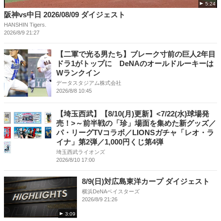
5:24
阪神vs中日 2026/08/09 ダイジェスト
HANSHIN Tigers.
2026/8/9 21:27
【二軍で光る男たち】ブレーク寸前の巨人2年目
ドラ1がトップに DeNAのオールドルーキーは
Wランクイン
データスタジアム株式会社
2026/8/8 10:45
【埼玉西武】【8/10(月)更新】<7/22(水)球場発
売！>～前半戦の「珍」場面を集めた新グッズ／
パ・リーグTVコラボ／LIONSガチャ「レオ・ラ
イナ」第2弾／1,000円くじ第4弾
埼玉西武ライオンズ
2026/8/10 17:00
8/9(日)対広島東洋カープ ダイジェスト
横浜DeNAベイスターズ
2026/8/9 21:26
3:09