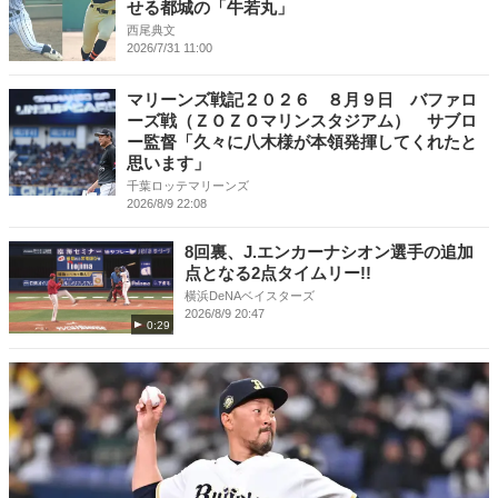
せる都城の「牛若丸」
西尾典文
2026/7/31 11:00
マリーンズ戦記２０２６ ８月９日 バファロ
ーズ戦（ＺＯＺＯマリンスタジアム） サブロ
ー監督「久々に八木様が本領発揮してくれたと
思います」
千葉ロッテマリーンズ
2026/8/9 22:08
8回裏、J.エンカーナシオン選手の追加
点となる2点タイムリー!!
横浜DeNAベイスターズ
2026/8/9 20:47
0:29