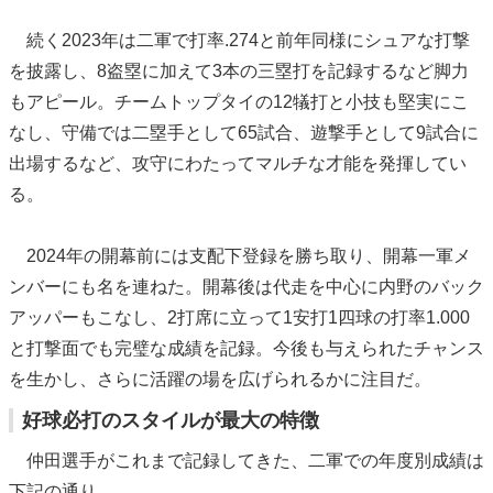
続く2023年は二軍で打率.274と前年同様にシュアな打撃
を披露し、8盗塁に加えて3本の三塁打を記録するなど脚力
もアピール。チームトップタイの12犠打と小技も堅実にこ
なし、守備では二塁手として65試合、遊撃手として9試合に
出場するなど、攻守にわたってマルチな才能を発揮してい
る。
2024年の開幕前には支配下登録を勝ち取り、開幕一軍メ
ンバーにも名を連ねた。開幕後は代走を中心に内野のバック
アッパーもこなし、2打席に立って1安打1四球の打率1.000
と打撃面でも完璧な成績を記録。今後も与えられたチャンス
を生かし、さらに活躍の場を広げられるかに注目だ。
好球必打のスタイルが最大の特徴
仲田選手がこれまで記録してきた、二軍での年度別成績は
下記の通り。