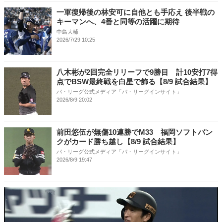
一軍復帰後の林安可に自他とも手応え 後半戦の
キーマンへ、4番と同等の活躍に期待
中島大輔
2026/7/29 10:25
八木彬が2回完全リリーフで9勝目 計10安打7得
点でBSW最終戦を白星で飾る【8/9 試合結果】
パ・リーグ公式メディア「パ・リーグインサイト」
2026/8/9 20:02
前田悠伍が無傷10連勝でM33 福岡ソフトバン
クがカード勝ち越し【8/9 試合結果】
パ・リーグ公式メディア「パ・リーグインサイト」
2026/8/9 19:47