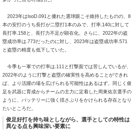
2023年はIsoD.091と優れた選球眼こそ維持したものの、8
本の安打のうち長打が二塁打1本のみで、打率.140に対して
長打率.158と、長打力不足が顕在化。さらに、2022年の盗
塁成功率は.773だったのに対し、2023年は盗塁成功率.571
と盗塁の精度も低下していた。
今季も一軍での打率は.111と打撃面では苦しんでいるが、
2022年のように打撃と盗塁の確実性を高めることができれ
ば、より活躍の場を広げられる可能性はあるはず。同じく俊
足を武器に育成からチームの主力に定着した周東佑京選手の
ように、バッテリーに強く揺さぶりをかけられる存在となり
たいところだ。
俊足好打を持ち味としながら、選手としての特性は
異なる点も興味深い要素に