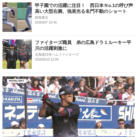
甲子園での活躍に注目！ 西日本Ｎo.1の呼び声
高い大型右腕、強肩光る名門不動のショート
西尾典文
2026/8/7 10:45
ファイターズ職員 弟の広島ドラ１ルーキー平
川の活躍刺激に
北海道日本ハムファイターズ
2026/8/10 12:00