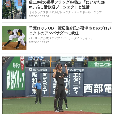
級110枚の選手フラッグを掲出 「にいがた2k
m」推し活歓迎プロジェクトと連携
オイシックス新潟アルビレックス・ベースボール・クラブ
2026/8/10 17:36
千葉ロッテOB・渡辺俊介氏が君津市とのプロジ
ェクトのアンバサダーに就任
パ・リーグ公式メディア「パ・リーグインサイト」
2026/8/10 17:22