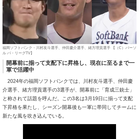
福岡ソフトバンク・川村友斗選手、仲田慶介選手、緒方理貢選手 【（C）パーソ
ル パ・リーグTV】
開幕前に揃って支配下に昇格し、現在に至るまで一
軍で活躍中
2024年の福岡ソフトバンクでは、川村友斗選手、仲田慶
介選手、緒方理貢選手の3選手が、開幕前に「育成三銃士」
と称されて話題を呼んだ。この3名は3月19日に揃って支配
下昇格を果たし、シーズン開幕後も一軍に帯同してチームに
新たな風を吹き込んでいる。