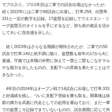
でプロ入り。プロ1年目は二軍での試合出場はなかったが、
続く2022年には二軍で68試合に出場し、打率.259、出塁率.
331と一定の数字を記録。17盗塁を記録してウエスタン・リ
ーグ盗塁王のタイトルを手にするなど、持ち前の俊足を活か
して大いに存在感を示した。
続く2023年はさらなる飛躍が期待されたが、二軍での50
試合で打率.140と絶不調に陥り、盗塁数も前年の17から4に
激減。守備では本職の外野に加えて一塁と二塁もこなすマル
チな能力を示したものの、支配下への昇格を果たすことはで
きなかった。
4年目の2024年はオープン戦で14試合に出場して打率.333
と好成績を残し、ついに支配下登録を勝ち取る。開幕後は抜
群の脚力を武器に代走としての起用を重ねており、まだ一軍
での盗塁こそ記録できていないものの、試合展開に応じて外