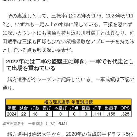
その裏返しとして、三振率は2022年が.176、2023年が.11
2と、いずれも一定以上の水準に達している。三振を恐れず
に深いカウントにも勝負を持ち込む川村選手とは異なり、仲
田選手は三振も四球も少ない積極果敢なアプローチを持ち味
としている点も興味深い要素だ。
2022年には二軍の盗塁王に輝き、一軍でも代走とし
て出場を重ねている
緒方選手が今シーズンに記録している、一軍成績は下記の
通り。
緒方理貢選手 一軍成績 【（C）PLM】
緒方選手は駒沢大学から、2020年の育成選手ドラフト5位