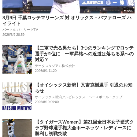
5:02
8月9日 千葉ロッテマリーンズ 対 オリックス・バファローズ ハ
イライト
パーソル パ・リーグTV
2026/8/9 20:59
【二軍で光る男たち】3つのランキングでロッテ
選手が1位に 一軍昇格への近道は落ちる系への
対応？
データスタジアム株式会社
2026/8/1 11:20
【オイシックス新潟】又吉克樹選手 引退のお知
らせ
オイシックス新潟アルビレックス・ベースボール・クラブ
2026/8/10 09:00
【タイガースWomen】第21回全日本女子硬式ク
ラブ野球選手権大会ホーネッツ・レディースに
勝利し初戦突破