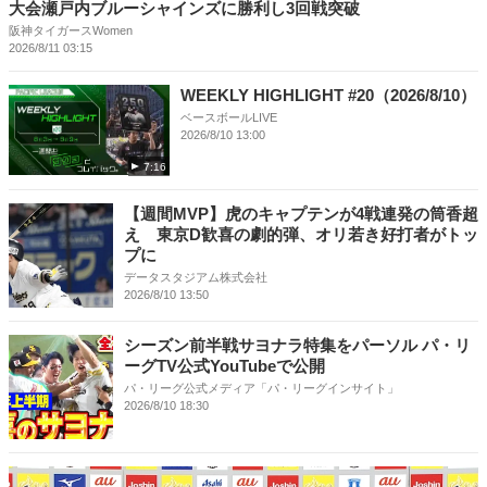
大会瀬戸内ブルーシャインズに勝利し3回戦突破
阪神タイガースWomen
2026/8/11 03:15
WEEKLY HIGHLIGHT #20（2026/8/10）
ベースボールLIVE
2026/8/10 13:00
7:16
【週間MVP】虎のキャプテンが4戦連発の筒香超
え 東京D歓喜の劇的弾、オリ若き好打者がトッ
プに
データスタジアム株式会社
2026/8/10 13:50
シーズン前半戦サヨナラ特集をパーソル パ・リ
ーグTV公式YouTubeで公開
パ・リーグ公式メディア「パ・リーグインサイト」
2026/8/10 18:30