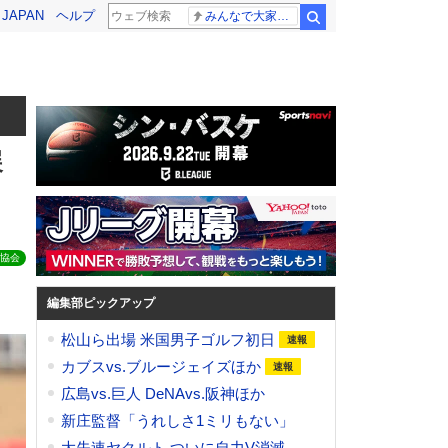
! JAPAN
ヘルプ
みんなで大家さん 2881億円
検索
展
協会
編集部ピックアップ
松山ら出場 米国男子ゴルフ初日
カブスvs.ブルージェイズほか
広島vs.巨人 DeNAvs.阪神ほか
新庄監督「うれしさ1ミリもない」
大失速ヤクルト ついに自力V消滅