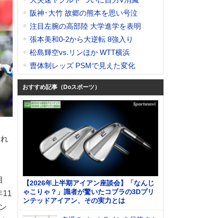
阪神･大竹 故郷の熊本を思い号泣
注目左腕の高部陸 大学進学を表明
張本美和0-2から大逆転 8強入り
松島輝空vs.リンほか WTT横浜
曺体制レッズ PSMで見えた変化
おすすめ記事（Doスポーツ）
われ
目
【2026年上半期アイアン座談会】「なんじ
ゃこりゃ？」識者が驚いたコブラの3Dプリ
11
ンテッドアイアン、その実力とは
ン