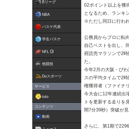
Bリーグ
02ポイント以上を獲
となるため、ランキ
NBA
※ただし同日に行わ
バスケ代表
公務員からプロに転向
学生バスケ
自己ベストを出し、同
NFL
府読売マラソンで2時
た。
他競技
今年2月の大阪・びわ
Doスポーツ
スの平均タイムで2時
権獲得者（ファイナ
サービス
今大会に12年連続
toto
トを更新する走りを
コンテンツ
間7分39秒）突破が
動画
さらに、第1期で22
ニュース