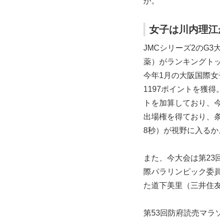
か。
女子は川内理江
JMCシリーズ2のG
薬）がランキングト
今年1月の大阪国際女
1197ポイントを獲得
トを加算しており、
出場権を得ており、条
8秒）が視野に入るか
また、今大会は第23
際パラリンピック委
た道下美里（三井住
第53回防府読売マラ