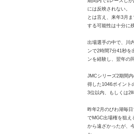
期間内で1レースし
には反映されない。
とは言え、来年3月
する可能性は十分に
出場選手の中で、川内
ンで2時間7分41秒
ンを経験し、翌年の同
JMCシリーズ2期間
得した1046ポイン
3位以内、もしくは2
昨年2月のびわ湖毎日
でMGC出場権を狙
から遠ざかったが、