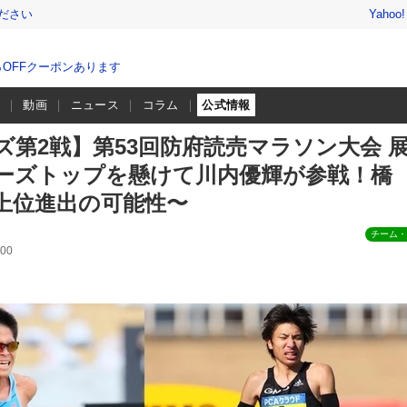
ださい
Yahoo
％OFFクーポンあります
程
動画
ニュース
コラム
公式情報
ズ第2戦】第53回防府読売マラソン大会 
リーズトップを懸けて川内優輝が参戦！橋
上位進出の可能性〜
チーム・
00