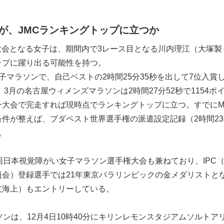
が、JMCランキングトップに立つか
3大会となる女子は、期間内で3レース目となる川内理江（大塚製
ップに躍り出る可能性を持つ。
子マラソンで、自己ベストの2時間25分35秒を出して7位入賞
。3月の名古屋ウィメンズマラソンは2時間27分52秒で1154ポ
今大会で完走すれば現時点でランキングトップに立つ。すでにM
件が整えば、ブダペスト世界選手権の派遣設定記録（2時間23
。
回日本視覚障がい女子マラソン選手権大会も兼ねており、IPC
員会）登録選手では21年東京パラリンピックの金メダリストと
友海上）もエントリーしている。
ソンは、12月4日10時40分にキリンレモンスタジアムソルトア