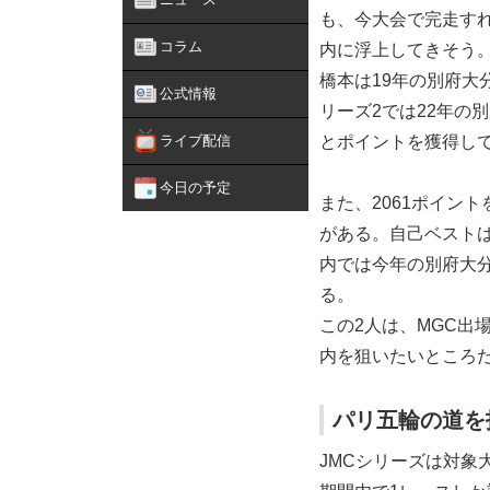
も、今大会で完走す
コラム
内に浮上してきそう
橋本は19年の別府大
公式情報
リーズ2では22年の別
ライブ配信
とポイントを獲得し
今日の予定
また、2061ポイン
がある。自己ベストは
内では今年の別府大分
る。
この2人は、MGC出
内を狙いたいところ
パリ五輪の道を
JMCシリーズは対象