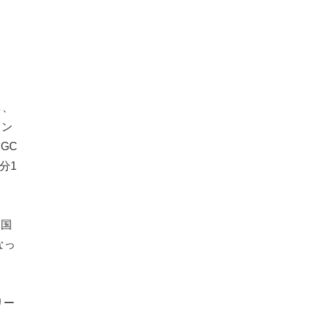
し、
イン
GC
分1
（国
なっ
リー