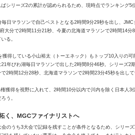
ればシリーズ2の累計が認められるため、現時点でランキング5
。
分毎日マラソンで自己ベストとなる2時間9分29秒を出し、JMC
府大分で2時間11分21秒、今夏の北海道マラソンで2時間14分
ている。
トを獲得している小山裕太（トーエネック）もトップ10入りの可
21年びわ湖毎日マラソンで出した2時間8分46秒。シリーズ2
で2時間12分28秒、北海道マラソンで2時間23分45秒を出して
場権獲得を視野に入れて、2時間10分以内で川内を除く日本人3
だろう。
拓く、MGCファイナリストへ
大会のうち3大会で記録を残すことが条件となるため、シリーズ