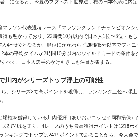
権者）になると、今夏のブダペスト世界選手権の日本代表に内定
五輪マラソン代表選考レース「マラソングランドチャンピオンシ
獲得も懸かっており、22時間10分以内で日本人1位〜3位・も
本人4〜6位となるか、順位にかかわらず2時間8分以内でフィニ
2本の平均タイムが2時間10分以内のワイルドカードの条件を
得すべく、日本人選手のかけ引きにも注目が集まる。
で川内がシリーズトップ浮上の可能性
うち、シリーズ2で高ポイントを獲得し、ランキング上位へ浮上
る。
C出場権を獲得している川内優輝（あいおいニッセイ同和損保）
ーズ2で4戦を走り、4レースのうち最高獲得ポイントは1218ポ
ランキングでトップは2419ポイントであることから、今大会で