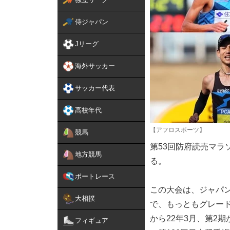
侍ジャパン
Jリーグ
海外サッカー
サッカー代表
高校年代
【アフロスポーツ】
競馬
第53回防府読売マラ
地方競馬
る。
ボートレース
この大会は、ジャパン
大相撲
で、もっともグレード
から22年3月、第2
フィギュア