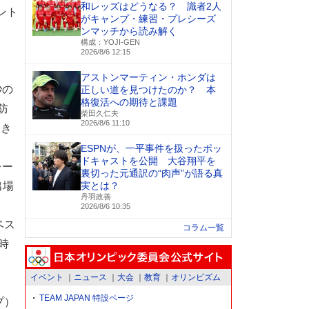
和レッズはどうなる？ 識者2人
ント
がキャンプ・練習・プレシーズ
ンマッチから読み解く
構成：YOJI-GEN
2026/8/6 12:15
アストンマーティン・ホンダは
秒の
正しい道を見つけたのか？ 本
格復活への期待と課題
防
柴田久仁夫
2026/8/6 11:10
てき
ESPNが、一平事件を扱ったポッ
ドキャストを公開 大谷翔平を
レー
裏切った元通訳の“肉声”が語る真
出場
実とは？
丹羽政善
2026/8/6 10:35
ベス
コラム一覧
時
イベント
ニュース
大会
教育
オリンピズム
TEAM JAPAN 特設ページ
プ）