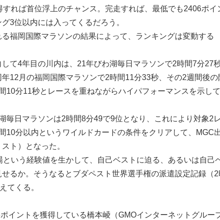
得すれば首位浮上のチャンス。完走すれば、最低でも2406ポイ
ング3位以内には入ってくるだろう。
れる福岡国際マラソンの結果によって、ランキングは変動する
して4年目の川内は、21年びわ湖毎日マラソンで2時間7分27
年12月の福岡国際マラソンで2時間11分33秒、その2週間後の
間10分11秒とレースを重ねながらハイパフォーマンスを示し
湖毎日マラソンは2時間8分49で9位となり、これにより対象2
間10分以内というワイルドカードの条件をクリアして、MGC
リスト）となった。
出場という経験値を生かして、自己ベストに迫る、あるいは自己
見せるか。そうなるとブダペスト世界選手権の派遣設定記録（2
見えてくる。
96ポイントを獲得している橋本崚（GMOインターネットグルー