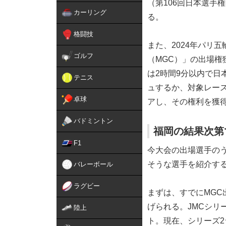
（第106回日本選手
カーリング
る。
格闘技
また、2024年パリ
ゴルフ
（MGC）」の出場権
は2時間9分以内で日
テニス
ュするか、対象レース
卓球
アし、その権利を獲
バドミントン
福岡の結果次第
F1
今大会の出場選手の
そうな選手を紹介す
バレーボール
ラグビー
まずは、すでにMG
げられる。JMCシリ
陸上
ト。現在、シリーズ2