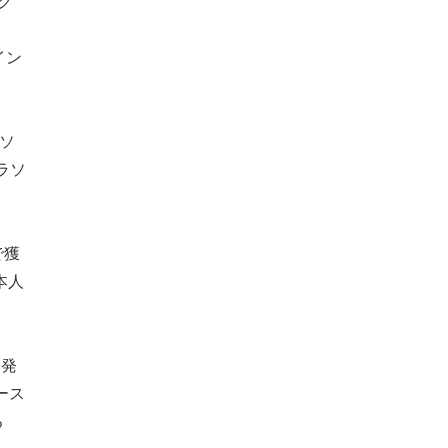
グ
イン
ソ
ラソ
で獲
本人
一発
ース
る