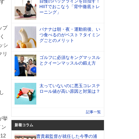
自慢のバックラインを目指す！
す
HIITでおこなう「背中徹底トレ
ーニング」
ップ
バナナは朝・夜・運動前後、い
つ食べるのがベスト？タイミン
しく
グごとのメリット
ッシ
クリ
ゴルフに必須なキングマッスル
とクイーンマッスルの鍛え方
太っていないのに悪玉コレステ
ロール値が高い原因と対策は？
し
記事一覧
が挙
新着コラム
イン
12
曺貴裁監督が就任した今季の浦