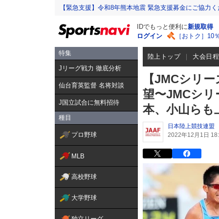
【緊急支援】令和8年熊本地震 緊急支援募金にご協力く
IDでもっと便利に
新規取得
ログイン
［おトク］10
特集
陸上トップ
大会日
Jリーグ戦力 徹底分析
【JMCシリー
仙台育英監督 名将対談
望〜JMCシ
J国立試合に無料招待
本、小山らも
種目
日本陸上競技連盟
プロ野球
2022年12月1日 18:
MLB
高校野球
大学野球
独立リーグ