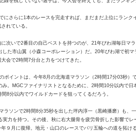
か記録を残していない選手は、今大会を終えても、まだランキン
までにさらに1本のレースを完走すれば、まだまだ上位にランク
残されている。
に次いで2番目の自己ベストを持つのが、21年びわ湖毎日マラ
を出した市山翼（小森コーポレーション）だ。20年びわ湖で初マ
大会で2時間7分台と力をつけてきた。
内のポイントは、今年8月の北海道マラソン（2時間17分03秒）
トのみ。MGCファイナリストとなるために、2時間10分以内で日
時間8分以内でワイルドカードを狙ってくるだろう。
マラソンで2時間8分35秒を出した坪内淳一（黒崎播磨）も、
える実力を持つ。その後、秋に右大腿骨を疲労骨折した影響でレ
今年９月に復帰。地元・山口のレースでパリ五輪への道を拓け