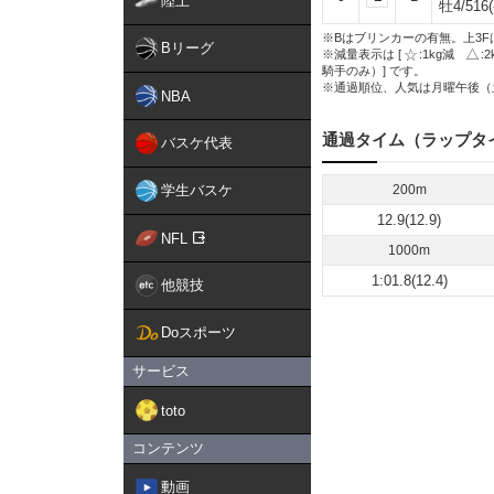
陸上
牡4/516(
※Bはブリンカーの有無。上3F
Bリーグ
※減量表示は [
:1kg減
:
騎手のみ）] です。
※通過順位、人気は月曜午後（
NBA
通過タイム（ラップタ
バスケ代表
学生バスケ
200m
12.9(12.9)
NFL
1000m
1:01.8(12.4)
他競技
Doスポーツ
サービス
toto
コンテンツ
動画