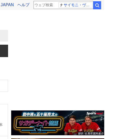
! JAPAN
ヘルプ
サイモニ・ヴニランギ 死去
検索
本