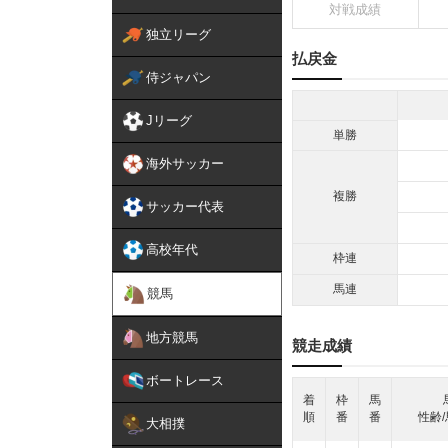
対戦成績
独立リーグ
払戻金
侍ジャパン
Jリーグ
単勝
海外サッカー
複勝
サッカー代表
高校年代
枠連
馬連
競馬
地方競馬
競走成績
ボートレース
着
枠
馬
順
番
番
性齢/
大相撲