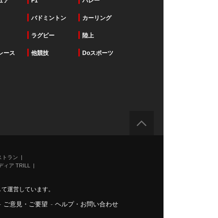
ュア
F1
バレー
バドミントン
カーリング
ラグビー
陸上
レース
他競技
Doスポーツ
ストラン
ィア TRILL
力して運営しています。
-
ご意見・ご要望
-
ヘルプ・お問い合わせ