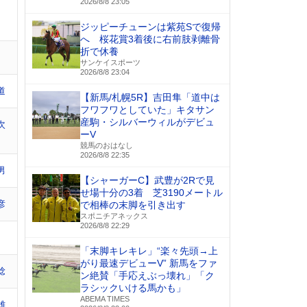
2026/8/8 23:05
ジッピーチューンは紫苑Sで復帰
へ 桜花賞3着後に右前肢剥離骨
折で休養
サンケイスポーツ
2026/8/8 23:04
道
【新馬/札幌5R】吉田隼「道中は
フワフワとしていた」キタサン
産駒・シルバーウィルがデビュ
次
ーV
競馬のおはなし
2026/8/8 22:35
男
【シャーガーC】武豊が2Rで見
せ場十分の3着 芝3190メートル
彦
で相棒の末脚を引き出す
スポニチアネックス
2026/8/8 22:29
「末脚キレキレ」“楽々先頭→上
がり最速デビューV” 新馬をファ
稔
ン絶賛「手応えぶっ壊れ」「ク
ラシックいける馬かも」
ABEMA TIMES
雄