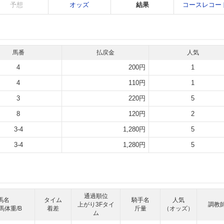
予想
オッズ
結果
コースレコー
馬番
払戻金
人気
4
200円
1
4
110円
1
3
220円
5
8
120円
2
3-4
1,280円
5
3-4
1,280円
5
通過順位
馬名
タイム
騎手名
人気
上がり3Fタイ
調教
馬体重/B
着差
斤量
（オッズ）
ム