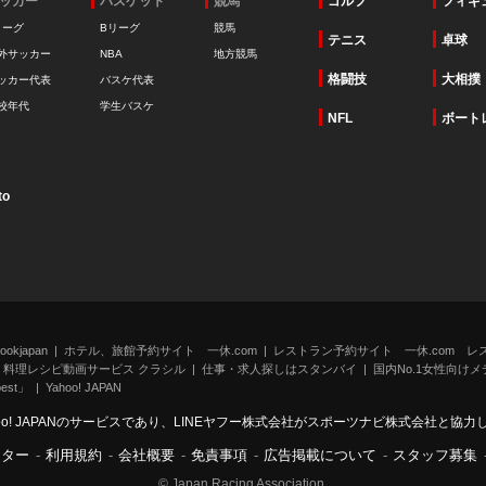
ッカー
バスケット
競馬
ゴルフ
フィギ
リーグ
Bリーグ
競馬
テニス
卓球
外サッカー
NBA
地方競馬
格闘技
大相撲
ッカー代表
バスケ代表
校年代
学生バスケ
NFL
ボート
to
kjapan
ホテル、旅館予約サイト 一休.com
レストラン予約サイト 一休.com レ
料理レシピ動画サービス クラシル
仕事・求人探しはスタンバイ
国内No.1女性向けメデ
st」
Yahoo! JAPAN
oo! JAPANのサービスであり、LINEヤフー株式会社がスポーツナビ株式会社と協
ンター
-
利用規約
-
会社概要
-
免責事項
-
広告掲載について
-
スタッフ募集
© Japan Racing Association.