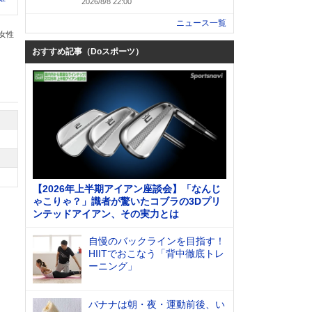
2026/8/8 22:00
ニュース一覧
の女性
おすすめ記事（Doスポーツ）
【2026年上半期アイアン座談会】「なんじ
ゃこりゃ？」識者が驚いたコブラの3Dプリ
ンテッドアイアン、その実力とは
自慢のバックラインを目指す！
HIITでおこなう「背中徹底トレ
ーニング」
バナナは朝・夜・運動前後、い