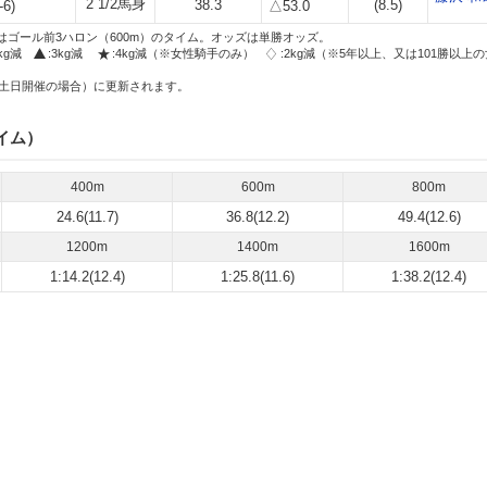
2 1/2馬身
38.3
(8.5)
-6)
△53.0
はゴール前3ハロン（600m）のタイム。オッズは単勝オッズ。
2kg減
:3kg減
:4kg減（※女性騎手のみ）
:2kg減（※5年以上、又は101勝以上
土日開催の場合）に更新されます。
イム）
400m
600m
800m
24.6(11.7)
36.8(12.2)
49.4(12.6)
1200m
1400m
1600m
1:14.2(12.4)
1:25.8(11.6)
1:38.2(12.4)