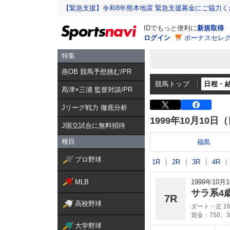
【緊急支援】令和8年熊本地震 緊急支援募金にご協力く
IDでもっと便利に
新規取得
ログイン
ボーナスセレク
特集
燕OB 競馬予想挑む/PR
競馬トップ
日程・
髙津×三浦 監督対談/PR
Jリーグ戦力 徹底分析
1999年10月10日
J国立試合に無料招待
種目
福島
プロ野球
1R
2R
3R
4R
MLB
1999年10
サラ系4
7R
高校野球
ダート・左 16
賞金：750、3
大学野球