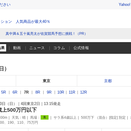
ださい
Yahoo
ション 人気商品が最大40％
真中満＆五十嵐亮太が佐賀競馬予想に挑戦！（PR）
結果
動画
ニュース
コラム
公式情報
（日）
東京
京都
5R
6R
7R
8R
9R
10R
11R
12R
月10日（日）
4回東京2日
13:15発走
歳上500万円以下
00m
天気：
晴
馬場：
サラ系4歳以上
500万下 （混合）[指定] 別定
良
00、190、110、75万円