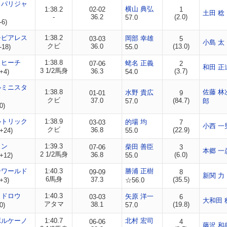
ノパリジャ
横山 典弘
1:38.2
02-02
1
土田 稔
-
36.2
(2.0)
57.0
-6)
チピアレス
1:38.2
岡部 幸雄
03-03
5
小島 太
クビ
36.0
(13.0)
-18)
55.0
タヒーチ
1:38.8
蛯名 正義
07-06
2
和田 正
3 1/2馬身
36.3
(3.7)
+4)
54.0
ルミニスタ
1:38.8
佐藤 林
水野 貴広
01-01
9
クビ
37.0
(84.7)
57.0
郎
0)
ルトリック
1:38.9
的場 均
03-03
7
小西 一
クビ
36.8
(22.9)
+24)
55.0
ュン
1:39.3
柴田 善臣
07-06
3
本郷 一
2 1/2馬身
36.8
(6.0)
+12)
55.0
ーワールド
1:40.3
勝浦 正樹
09-09
8
新関 力
6馬身
37.3
(35.5)
+3)
☆56.0
クドロウ
1:40.3
矢原 洋一
03-03
6
大和田 
アタマ
38.1
(19.8)
0)
57.0
ボルケーノ
1:40.7
北村 宏司
06-06
4
藤沢 和