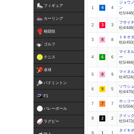
ジョウ
フィギュア
1
4
4
ン
牡5/448(
カーリング
フサイ
2
3
3
牡4/448(
格闘技
トキオ
3
8
8
牝6/450(
ゴルフ
マイネ
テニス
4
6
6
ー
牡5/484(
卓球
マイネ
5
8
9
牡4/524(
バドミントン
ソウシ
6
5
5
牡4/470(
F1
ホッコ
7
7
7
牡5/504(
バレーボール
クイッ
8
2
2
牡5/472(
ラグビー
タイキ
9
1
1