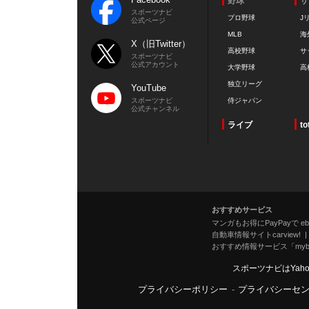
野球
サ
スポーツナビ
プロ野球
J
公式ページ
MLB
海
X（旧Twitter）
高校野球
サ
スポーツナビ
公式アカウント
大学野球
高
独立リーグ
YouTube
スポーツナビ
侍ジャパン
公式チャンネル
ライブ
to
おすすめサービス
マンガもお得にPayPayで eboo
自動車情報サイトcarview!
おすすめ情報サービス「mybe
スポーツナビはYah
プライバシーポリシー
-
プライバシーセ