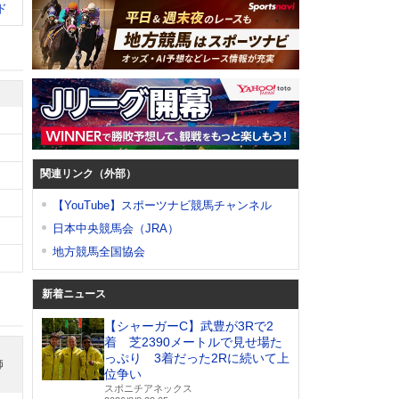
ド
関連リンク（外部）
【YouTube】スポーツナビ競馬チャンネル
日本中央競馬会（JRA）
地方競馬全国協会
新着ニュース
【シャーガーC】武豊が3Rで2
着 芝2390メートルで見せ場た
っぷり 3着だった2Rに続いて上
師
位争い
スポニチアネックス