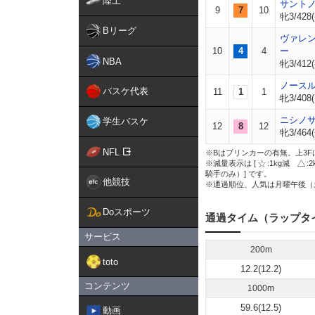
陸上
サント
9
7
10
牝3/428(
Bリーグ
ヴァレ
10
4
4
ー
NBA
牝3/412(
ノース
バスケ代表
11
1
1
牝3/408(
ニシノ
学生バスケ
12
8
12
牝3/464(
NFL
※Bはブリンカーの有無。上3F
※減量表示は [
:1kg減
:
騎手のみ）] です。
他競技
※通過順位、人気は月曜午後（
Doスポーツ
通過タイム（ラップタ
サービス
200m
toto
12.2(12.2)
コンテンツ
1000m
59.6(12.5)
動画