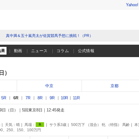
Yahoo
真中満＆五十嵐亮太が佐賀競馬予想に挑戦！（PR）
結果
動画
ニュース
コラム
公式情報
（日）
中京
京都
5R
6R
7R
8R
9R
10R
11R
月29日（日）
5回東京8日
12:45発走
m
天気：
晴
馬場：
サラ系3歳
500万下 （混合） 牝 （特指） 馬齢
本
良
00、250、150、100万円