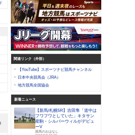
ド
関連リンク（外部）
【YouTube】スポーツナビ競馬チャンネル
日本中央競馬会（JRA）
地方競馬全国協会
新着ニュース
【新馬/札幌5R】吉田隼「道中は
フワフワとしていた」キタサン
産駒・シルバーウィルがデビュ
師
ーV
競馬のおはなし