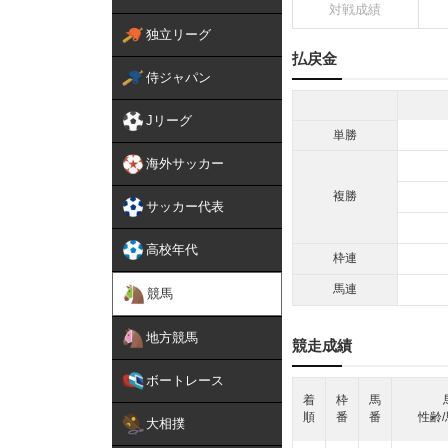
対戦成績
独立リーグ
払戻金
侍ジャパン
Jリーグ
単勝
海外サッカー
複勝
サッカー代表
高校年代
枠連
馬連
競馬
地方競馬
競走成績
ボートレース
着
枠
馬
順
番
番
性齢/
大相撲