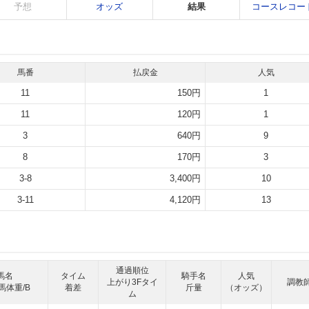
予想
オッズ
結果
コースレコー
馬番
払戻金
人気
11
150円
1
11
120円
1
3
640円
9
8
170円
3
3-8
3,400円
10
3-11
4,120円
13
通過順位
馬名
タイム
騎手名
人気
上がり3Fタイ
調教
馬体重/B
着差
斤量
（オッズ）
ム