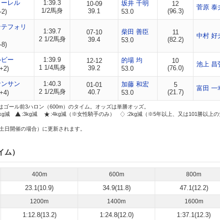
ノーレル
1:39.3
坂井 千明
10-09
12
菅原 泰
1/2馬身
39.1
(96.3)
-2)
53.0
ンテフォリ
1:39.7
柴田 善臣
07-10
11
中村 好
2 1/2馬身
39.4
(82.2)
53.0
-8)
ルビー
1:39.9
的場 均
12-12
10
池上 昌
1 1/4馬身
39.2
(76.0)
+2)
53.0
サンサン
1:40.3
加藤 和宏
01-01
5
富田 一
2 1/2馬身
40.7
(21.7)
+4)
53.0
はゴール前3ハロン（600m）のタイム。オッズは単勝オッズ。
2kg減
:3kg減
:4kg減（※女性騎手のみ）
:2kg減（※5年以上、又は101勝以上
土日開催の場合）に更新されます。
イム）
400m
600m
800m
23.1(10.9)
34.9(11.8)
47.1(12.2)
1200m
1400m
1600m
1:12.8(13.2)
1:24.8(12.0)
1:37.1(12.3)