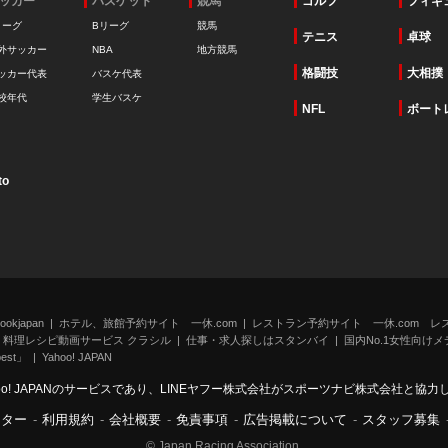
ッカー
バスケット
競馬
ゴルフ
フィギ
リーグ
Bリーグ
競馬
テニス
卓球
外サッカー
NBA
地方競馬
格闘技
大相撲
ッカー代表
バスケ代表
校年代
学生バスケ
NFL
ボート
to
kjapan
ホテル、旅館予約サイト 一休.com
レストラン予約サイト 一休.com レ
料理レシピ動画サービス クラシル
仕事・求人探しはスタンバイ
国内No.1女性向けメデ
st」
Yahoo! JAPAN
oo! JAPANのサービスであり、LINEヤフー株式会社がスポーツナビ株式会社と協
ンター
-
利用規約
-
会社概要
-
免責事項
-
広告掲載について
-
スタッフ募集
© Japan Racing Association.