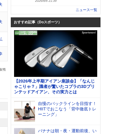
2026/8/8 21:39
夫
ニュース一覧
夫
おすすめ記事（Doスポーツ）
弘
幸
の女性
【2026年上半期アイアン座談会】「なんじ
ゃこりゃ？」識者が驚いたコブラの3Dプリ
ンテッドアイアン、その実力とは
自慢のバックラインを目指す！
HIITでおこなう「背中徹底トレ
ーニング」
バナナは朝・夜・運動前後、い