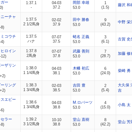
ンガー
岡部 幸雄
1:37.1
04-03
1
藤沢 和
-
37.2
(1.5)
0)
53.0
ァニーチャ
1:37.5
田中 勝春
02-02
9
中野 栄
2 1/2馬身
37.9
(43.2)
53.0
-8)
カミコウチ
1:37.5
蛯名 正義
07-07
3
古賀 史
ハナ
37.5
(6.1)
-4)
53.0
ウヒロイン
1:37.8
武藤 善則
07-07
7
加藤 修
2馬身
37.8
(28.7)
-12)
53.0
ボーザリン
1:38.0
木幡 初広
04-03
6
柴崎 勇
1 1/4馬身
38.1
(24.0)
53.0
+2)
ダーリング
1:38.3
大久保 
吉田 豊
02-03
2
1 3/4馬身
38.5
(5.4)
+2)
53.0
吉
セスエビー
1:38.6
M.ロバーツ
04-03
4
小島 太
1 3/4馬身
38.8
(15.0)
53.0
-6)
ンセラー
1:39.2
堂山 直樹
10-10
8
堂山 芳
3 1/2馬身
38.8
(42.2)
-8)
53.0