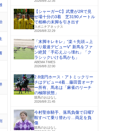
2026/8/8 22:35
雄
【シャーガーC】武豊が2Rで見
せ場十分の3着 芝3190メートル
治
で相棒の末脚を引き出す
スポニチアネックス
2026/8/8 22:29
生
「末脚キレキレ」“楽々先頭→上
がり最速デビューV” 新馬をファ
ン絶賛「手応えぶっ壊れ」「ク
甫
ラシックいける馬かも」
ABEMA TIMES
2026/8/8 22:00
2.8億円ホース・アトミックリー
チはデビュー4着…藤田晋オーナ
洋
ー所有、馬名は「麻雀のリーチ
の極限状態」
競馬のおはなし
2026/8/8 21:45
今村聖奈騎手、落馬負傷で日曜7
鞍すべて乗り替わり…両足を負
則
傷
競馬のおはなし