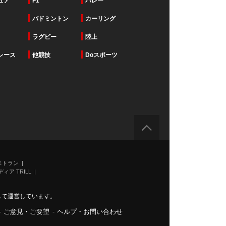
ュア
F1
バレー
バドミントン
カーリング
ラグビー
陸上
レース
他競技
Doスポーツ
ストラン
ィア TRILL
力して運営しています。
-
ご意見・ご要望
-
ヘルプ・お問い合わせ