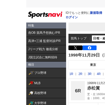
IDでもっと便利に
新規取得
ログイン
特集
燕OB 競馬予想挑む/PR
競馬トップ
日程・
髙津×三浦 監督対談/PR
Jリーグ戦力 徹底分析
1998年11月29日
J国立試合に無料招待
種目
東京
プロ野球
1R
2R
3R
4R
MLB
1998年11
赤松賞
6R
高校野球
芝・左 1600
金：1000、4
大学野球