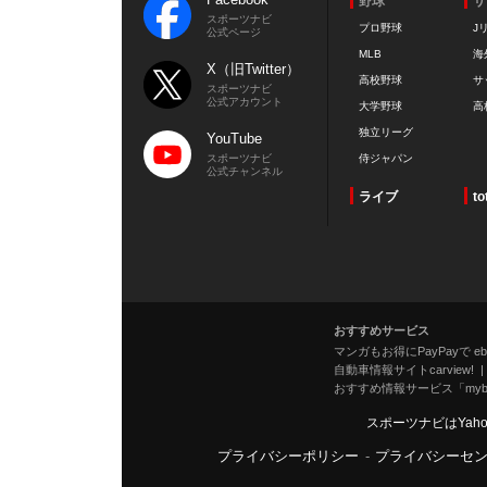
野球
サ
スポーツナビ
プロ野球
J
公式ページ
MLB
海
X（旧Twitter）
高校野球
サ
スポーツナビ
公式アカウント
大学野球
高
独立リーグ
YouTube
スポーツナビ
侍ジャパン
公式チャンネル
ライブ
to
おすすめサービス
マンガもお得にPayPayで eboo
自動車情報サイトcarview!
おすすめ情報サービス「mybe
スポーツナビはYah
プライバシーポリシー
-
プライバシーセ