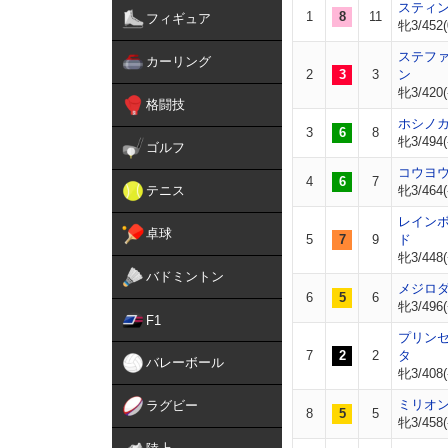
スティ
1
8
11
フィギュア
牝3/452(
ステフ
カーリング
2
3
3
ン
牝3/420(
格闘技
ホシノ
3
6
8
牝3/494(
ゴルフ
コウヨ
4
6
7
テニス
牝3/464(
レイン
卓球
5
7
9
ド
牝3/448(
バドミントン
メジロ
6
5
6
牝3/496(
F1
プリン
7
2
2
タ
バレーボール
牝3/408(
ミリオ
ラグビー
8
5
5
牝3/458(