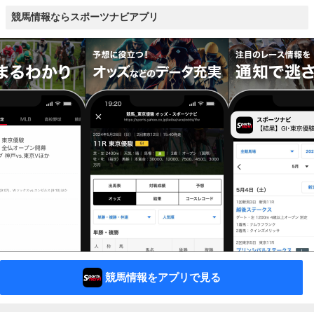
競馬情報ならスポーツナビアプリ
競馬情報をアプリで見る