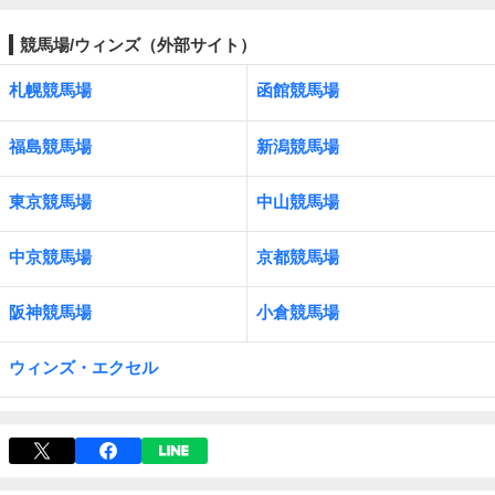
競馬場/ウィンズ（外部サイト）
札幌競馬場
函館競馬場
福島競馬場
新潟競馬場
東京競馬場
中山競馬場
中京競馬場
京都競馬場
阪神競馬場
小倉競馬場
ウィンズ・エクセル