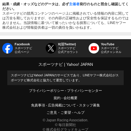
結果・成績・オッズなどのデータは、必ず
主催者
発行のものと照合し確認してく
ださい。
スポーツナビの競馬コンテンツのページ上に掲載されている情報の内容に関して
は万全を期しておりますが、その内容の正確性および安全性を保証するものでは
ありません。当該情報に基づいて被ったいかなる損害についても、LINEヤフー
株式会社および情報提供者は一切の責任を負いかねます。
Facebook
X(旧Twitter)
YouTube
スポーツナビ
スポーツナビ
スポーツナビ
公式ページ
公式アカウント
公式チャンネル
スポーツナビ
Yahoo! JAPAN
スポーツナビはYahoo! JAPANのサービスであり、LINEヤフー株式会社がス
ポーツナビ株式会社と協力して運営しています。
プライバシーポリシー
プライバシーセンター
規約
会社概要
免責事項
広告掲載について
スタッフ募集
ご意見・ご要望
ヘルプ
© Japan Racing Association.
© 毎日新聞社
© 株式会社グラッドキューブ