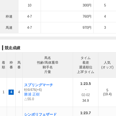
10
300円
5
枠連
4-7
760円
4
馬連
4-7
970円
3
競走成績
馬名
タイム
着
枠
馬
性齢/馬体重/B
着差
人気
順
番
番
騎手名
通過順位
(オッズ)
斤量
上3Fタイム
1:23.5
スプリングマーチ
-
牡6/476(+6)
5
1
4
4
勝浦 正樹
(19.4)
02-02
△55.0
34.9
1:23.7
シンボリフェザード