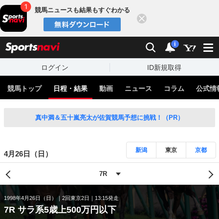
競馬ニュースも結果もすぐわかる
閉じる
スポーツナビ
検索
通知
i
ログイン
ID新規取得
競馬トップ
日程・結果
動画
ニュース
コラム
公式情
真中満＆五十嵐亮太が佐賀競馬予想に挑戦！（PR）
新潟
東京
京都
4月26日（日）
1998年4月26日（日）
2回東京2日
13:15発走
7R サラ系5歳上500万円以下