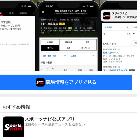
競馬情報をアプリで見る
おすすめ情報
スポーツナビ公式アプリ
注目のレースも最新ニュースも逃さない