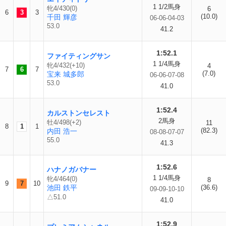
1 1/2馬身
牝4/430(0)
6
6
3
3
(10.0)
千田 輝彦
06-06-04-03
53.0
41.2
1:52.1
ファイティングサン
1 1/4馬身
牝4/432(+10)
4
7
6
7
(7.0)
宝来 城多郎
06-06-07-08
53.0
41.0
1:52.4
カルストンセレスト
2馬身
牡4/498(+2)
11
8
1
1
(82.3)
内田 浩一
08-08-07-07
55.0
41.3
1:52.6
ハナノガバナー
1 1/4馬身
牝4/464(0)
8
9
7
10
池田 鉄平
(36.6)
09-09-10-10
△51.0
41.0
1:52.9