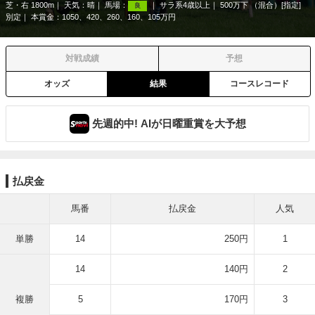
芝・右 1800m
天気：
晴
馬場：
サラ系4歳以上
500万下 （混合）[指定]
良
別定
本賞金：1050、420、260、160、105万円
対戦成績
予想
オッズ
結果
コースレコード
先週的中! AIが日曜重賞を大予想
払戻金
馬番
払戻金
人気
単勝
14
250円
1
14
140円
2
複勝
5
170円
3