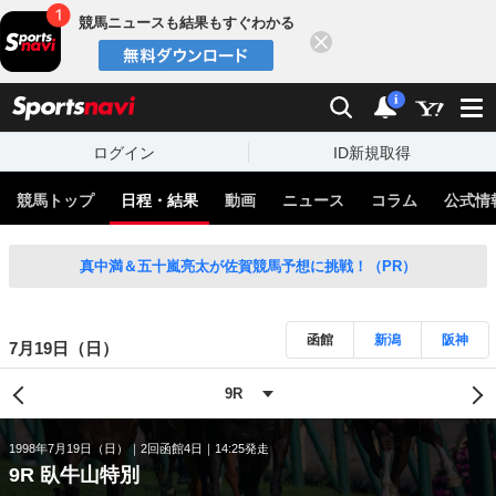
競馬ニュースも結果もすぐわかる
閉じる
スポーツナビ
検索
通知
i
ログイン
ID新規取得
競馬トップ
日程・結果
動画
ニュース
コラム
公式情
真中満＆五十嵐亮太が佐賀競馬予想に挑戦！（PR）
函館
新潟
阪神
7月19日（日）
1998年7月19日（日）
2回函館4日
14:25発走
9R 臥牛山特別