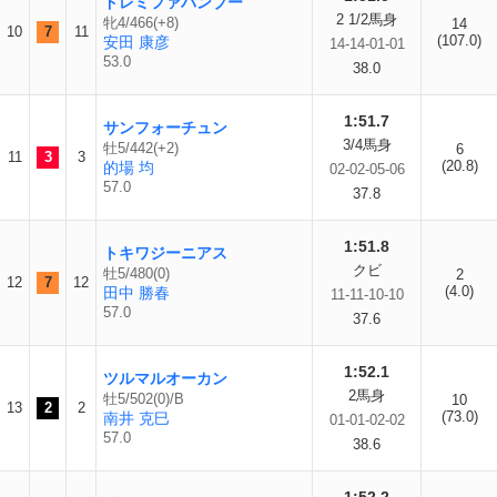
ドレミファバンブー
2 1/2馬身
牝4/466(+8)
14
10
7
11
(107.0)
安田 康彦
14-14-01-01
53.0
38.0
1:51.7
サンフォーチュン
3/4馬身
牡5/442(+2)
6
11
3
3
(20.8)
的場 均
02-02-05-06
57.0
37.8
1:51.8
トキワジーニアス
クビ
牡5/480(0)
2
12
7
12
(4.0)
田中 勝春
11-11-10-10
57.0
37.6
1:52.1
ツルマルオーカン
2馬身
牡5/502(0)/B
10
13
2
2
(73.0)
南井 克巳
01-01-02-02
57.0
38.6