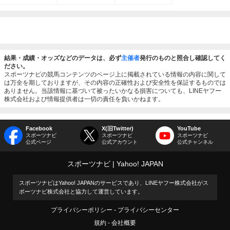
結果・成績・オッズなどのデータは、必ず
主催者
発行のものと照合し確認してく
ださい。
スポーツナビの競馬コンテンツのページ上に掲載されている情報の内容に関して
は万全を期しておりますが、その内容の正確性および安全性を保証するものでは
ありません。当該情報に基づいて被ったいかなる損害についても、LINEヤフー
株式会社および情報提供者は一切の責任を負いかねます。
Facebook
X(旧Twitter)
YouTube
スポーツナビ
スポーツナビ
スポーツナビ
公式ページ
公式アカウント
公式チャンネル
スポーツナビ
Yahoo! JAPAN
スポーツナビはYahoo! JAPANのサービスであり、LINEヤフー株式会社がス
ポーツナビ株式会社と協力して運営しています。
プライバシーポリシー
プライバシーセンター
規約
会社概要