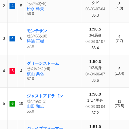
クビ
牝5/450(+8)
3
2
4
5
(4.8)
松永 幹夫
06-06-07-04
56.0
36.3
1:50.5
モンテサン
3/4馬身
牡6/466(-10)
4
3
4
6
(7.7)
勝浦 正樹
08-08-07-07
57.0
36.4
1:50.6
グリーンストーム
1/2馬身
せん5/464(+6)
5
4
3
4
(13.4)
横山 典弘
04-04-06-07
57.0
36.6
1:50.9
ジャストアドラゴン
1 3/4馬身
牡4/492(+2)
11
5
6
10
(73.5)
山田 和広
03-03-03-04
55.0
37.2
1:51.0
ジェイズフォーマー