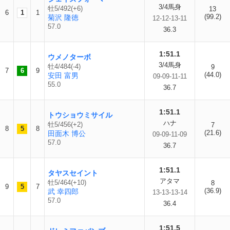
3/4馬身
牡5/492(+6)
13
6
1
1
(99.2)
菊沢 隆徳
12-12-13-11
57.0
36.3
1:51.1
ウメノターボ
3/4馬身
牡4/484(-4)
9
7
6
9
(44.0)
安田 富男
09-09-11-11
55.0
36.7
1:51.1
トウショウミサイル
ハナ
牡5/456(+2)
7
8
5
8
(21.6)
田面木 博公
09-09-11-09
57.0
36.7
1:51.1
タヤスセイント
アタマ
牡5/464(+10)
8
9
5
7
(36.9)
武 幸四郎
13-13-13-14
57.0
36.4
1:51.5