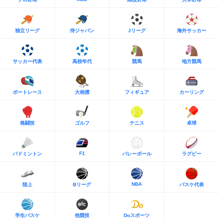
独立リーグ
侍ジャパン
Jリーグ
海外サッカー
サッカー代表
高校年代
競馬
地方競馬
ボートレース
大相撲
フィギュア
カーリング
格闘技
ゴルフ
テニス
卓球
F1
バドミントン
バレーボール
ラグビー
NBA
陸上
Bリーグ
バスケ代表
学生バスケ
他競技
Doスポーツ