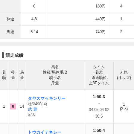
6
180円
4
枠連
4-8
440円
1
馬連
5-14
740円
2
競走成績
馬名
タイム
着
枠
馬
性齢/馬体重/B
着差
人気
順
番
番
騎手名
通過順位
(オッズ)
斤量
上3Fタイム
1:50.3
タヤスマッキンリー
-
牡5/490(-4)
1
1
8
14
(2.5)
武 豊
04-05-04-02
57.0
36.5
1:50.4
トウカイテネシー