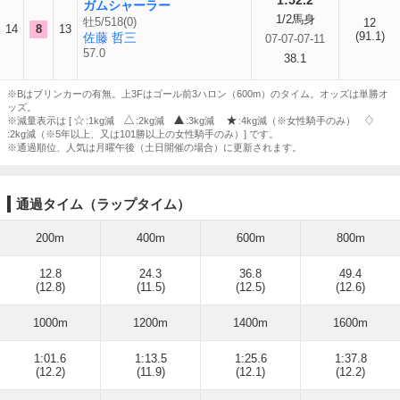
1:52.2
ガムシャーラー
1/2馬身
牡5/518(0)
12
14
8
13
(91.1)
佐藤 哲三
07-07-07-11
57.0
38.1
※Bはブリンカーの有無。上3Fはゴール前3ハロン（600m）のタイム。オッズは単勝オ
ッズ。
※減量表示は [
:1kg減
:2kg減
:3kg減
:4kg減（※女性騎手のみ）
:2kg減（※5年以上、又は101勝以上の女性騎手のみ）] です。
※通過順位、人気は月曜午後（土日開催の場合）に更新されます。
通過タイム（ラップタイム）
200m
400m
600m
800m
12.8
24.3
36.8
49.4
(12.8)
(11.5)
(12.5)
(12.6)
1000m
1200m
1400m
1600m
1:01.6
1:13.5
1:25.6
1:37.8
(12.2)
(11.9)
(12.1)
(12.2)