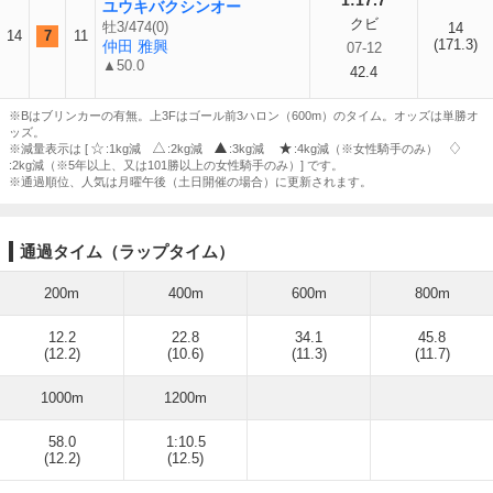
1:17.7
ユウキバクシンオー
クビ
牡3/474(0)
14
14
7
11
(171.3)
仲田 雅興
07-12
▲50.0
42.4
※Bはブリンカーの有無。上3Fはゴール前3ハロン（600m）のタイム。オッズは単勝オ
ッズ。
※減量表示は [
:1kg減
:2kg減
:3kg減
:4kg減（※女性騎手のみ）
:2kg減（※5年以上、又は101勝以上の女性騎手のみ）] です。
※通過順位、人気は月曜午後（土日開催の場合）に更新されます。
通過タイム（ラップタイム）
200m
400m
600m
800m
12.2
22.8
34.1
45.8
(12.2)
(10.6)
(11.3)
(11.7)
1000m
1200m
58.0
1:10.5
(12.2)
(12.5)