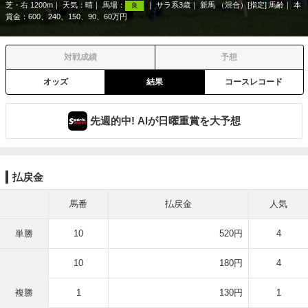
芝・右 1200m
天気：
晴
馬場：
サラ系3歳
新馬 （混合）[指定] 馬齢
本
良
賞金：600、240、150、90、60万円
対戦成績
予想
オッズ
結果
コースレコード
先週的中! AIが日曜重賞を大予想
払戻金
馬番
払戻金
人気
単勝
10
520円
4
10
180円
4
複勝
1
130円
1