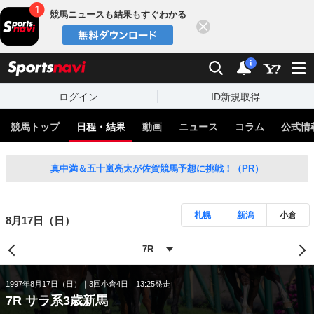
競馬ニュースも結果もすぐわかる
閉じる
スポーツナビ
検索
通知
i
ログイン
ID新規取得
競馬トップ
日程・結果
動画
ニュース
コラム
公式情
真中満＆五十嵐亮太が佐賀競馬予想に挑戦！（PR）
札幌
新潟
小倉
8月17日（日）
1997年8月17日（日）
3回小倉4日
13:25発走
7R サラ系3歳新馬