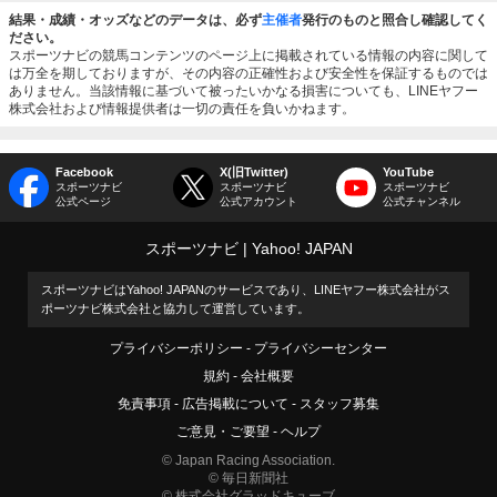
結果・成績・オッズなどのデータは、必ず
主催者
発行のものと照合し確認してく
ださい。
スポーツナビの競馬コンテンツのページ上に掲載されている情報の内容に関して
は万全を期しておりますが、その内容の正確性および安全性を保証するものでは
ありません。当該情報に基づいて被ったいかなる損害についても、LINEヤフー
株式会社および情報提供者は一切の責任を負いかねます。
Facebook
X(旧Twitter)
YouTube
スポーツナビ
スポーツナビ
スポーツナビ
公式ページ
公式アカウント
公式チャンネル
スポーツナビ
Yahoo! JAPAN
スポーツナビはYahoo! JAPANのサービスであり、LINEヤフー株式会社がス
ポーツナビ株式会社と協力して運営しています。
プライバシーポリシー
プライバシーセンター
規約
会社概要
免責事項
広告掲載について
スタッフ募集
ご意見・ご要望
ヘルプ
© Japan Racing Association.
© 毎日新聞社
© 株式会社グラッドキューブ