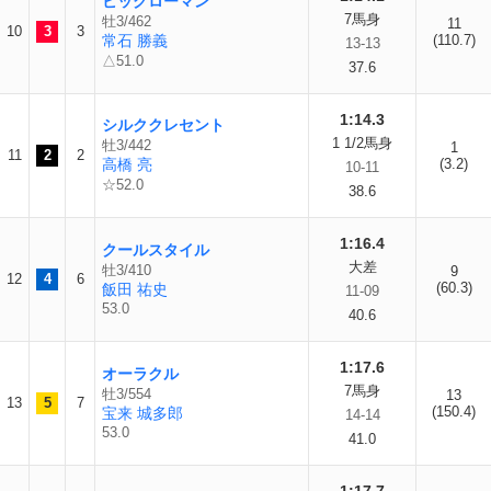
ビッグローマン
7馬身
牡3/462
11
10
3
3
常石 勝義
(110.7)
13-13
△51.0
37.6
1:14.3
シルククレセント
1 1/2馬身
牡3/442
1
11
2
2
高橋 亮
(3.2)
10-11
☆52.0
38.6
1:16.4
クールスタイル
大差
牡3/410
9
12
4
6
(60.3)
飯田 祐史
11-09
53.0
40.6
1:17.6
オーラクル
7馬身
牡3/554
13
13
5
7
(150.4)
宝来 城多郎
14-14
53.0
41.0