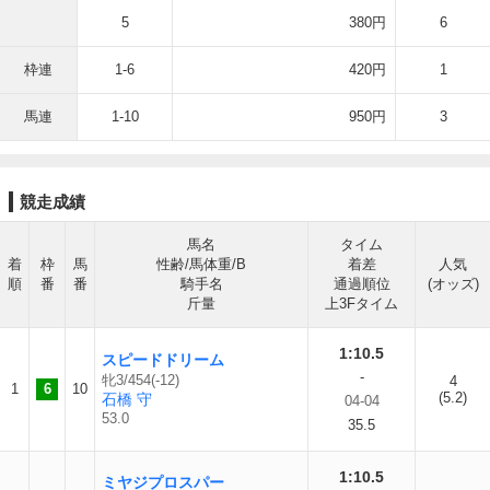
5
380円
6
枠連
1-6
420円
1
馬連
1-10
950円
3
競走成績
馬名
タイム
着
枠
馬
性齢/馬体重/B
着差
人気
順
番
番
騎手名
通過順位
(オッズ)
斤量
上3Fタイム
1:10.5
スピードドリーム
-
牝3/454(-12)
4
1
6
10
(5.2)
石橋 守
04-04
53.0
35.5
1:10.5
ミヤジプロスパー