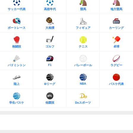
サッカー代表
高校年代
競馬
地方競馬
ボートレース
大相撲
フィギュア
カーリング
格闘技
ゴルフ
テニス
卓球
F1
バドミントン
バレーボール
ラグビー
NBA
陸上
Bリーグ
バスケ代表
学生バスケ
他競技
Doスポーツ