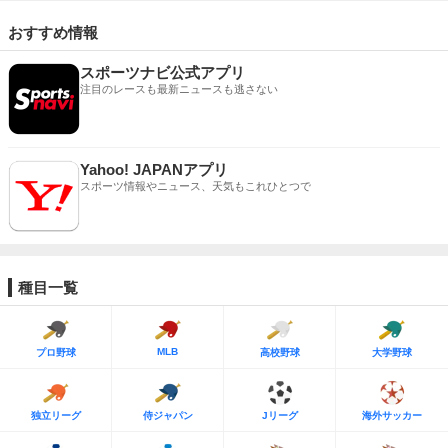
おすすめ情報
スポーツナビ公式アプリ
注目のレースも最新ニュースも逃さない
Yahoo! JAPANアプリ
スポーツ情報やニュース、天気もこれひとつで
種目一覧
MLB
プロ野球
高校野球
大学野球
独立リーグ
侍ジャパン
Jリーグ
海外サッカー