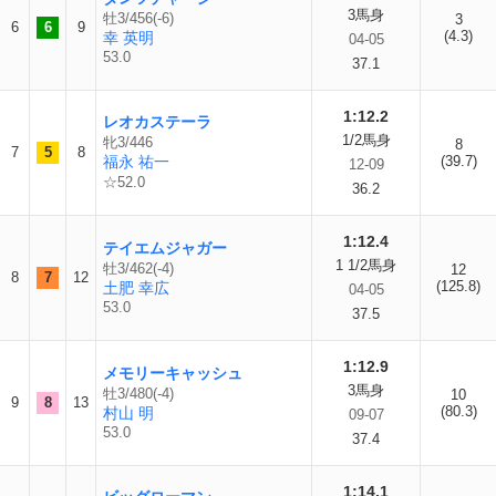
3馬身
牡3/456(-6)
3
6
6
9
(4.3)
幸 英明
04-05
53.0
37.1
1:12.2
レオカステーラ
1/2馬身
牝3/446
8
7
5
8
福永 祐一
(39.7)
12-09
☆52.0
36.2
1:12.4
テイエムジャガー
1 1/2馬身
牡3/462(-4)
12
8
7
12
(125.8)
土肥 幸広
04-05
53.0
37.5
1:12.9
メモリーキャッシュ
3馬身
牡3/480(-4)
10
9
8
13
(80.3)
村山 明
09-07
53.0
37.4
1:14.1