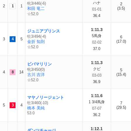
ハナ
牝3/446(-6)
2
2
1
1
和田 竜二
(3.5)
01-01
☆52.0
36.4
1:11.3
ジュニアプリンス
5馬身
牡3/494(-4)
6
3
4
5
金折 知則
(17.0)
02-02
☆52.0
37.0
1:11.3
ビバマリリン
クビ
牝3/450(0)
5
4
8
14
古川 吉洋
(15.4)
03-03
☆52.0
36.9
1:11.6
マヤノリージェント
1 3/4馬身
牡3/460(-10)
7
5
3
4
(29.5)
橋本 美純
07-07
53.0
36.2
1:12.1
ダンツチャージ