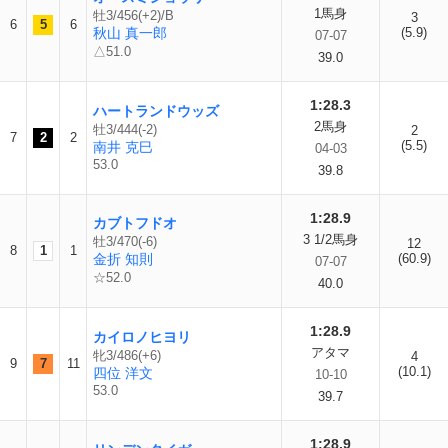
1馬身
牡3/456(+2)/B
3
6
5
6
秋山 真一郎
(5.9)
07-07
△51.0
39.0
1:28.3
ハートランドウッズ
2馬身
牡3/444(-2)
2
7
2
2
(5.5)
南井 克巳
04-03
53.0
39.8
1:28.9
カブトフドオ
3 1/2馬身
牡3/470(-6)
12
8
1
1
金折 知則
(60.9)
07-07
☆52.0
40.0
1:28.9
カイロノヒヨリ
アタマ
牝3/486(+6)
4
9
7
11
(10.1)
四位 洋文
10-10
53.0
39.7
1:28.9