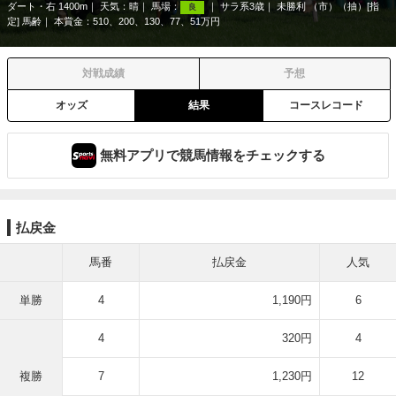
ダート・右 1400m
天気：
晴
馬場：
サラ系3歳
未勝利 （市）（抽）[指
良
定] 馬齢
本賞金：510、200、130、77、51万円
対戦成績
予想
オッズ
結果
コースレコード
無料アプリで競馬情報をチェックする
払戻金
馬番
払戻金
人気
単勝
4
1,190円
6
4
320円
4
複勝
7
1,230円
12