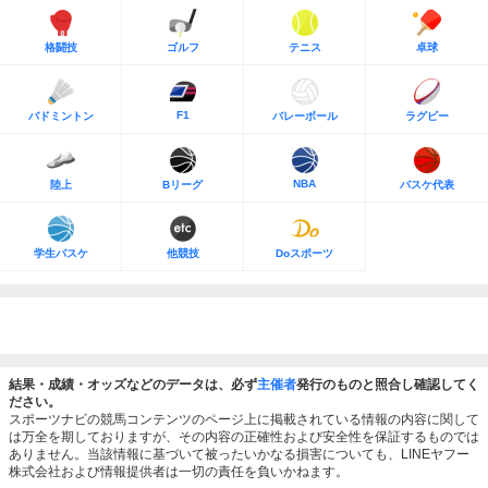
格闘技
ゴルフ
テニス
卓球
F1
バドミントン
バレーボール
ラグビー
NBA
陸上
Bリーグ
バスケ代表
学生バスケ
他競技
Doスポーツ
結果・成績・オッズなどのデータは、必ず
主催者
発行のものと照合し確認してく
ださい。
スポーツナビの競馬コンテンツのページ上に掲載されている情報の内容に関して
は万全を期しておりますが、その内容の正確性および安全性を保証するものでは
ありません。当該情報に基づいて被ったいかなる損害についても、LINEヤフー
株式会社および情報提供者は一切の責任を負いかねます。