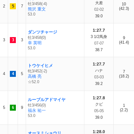
大差
牡3/458(-4)
10
2
5
7
(42.3)
熊沢 重文
02-02
53.0
39.0
1:27.7
ダンツチャージ
3 1/2馬身
牡3/458(0)
9
3
3
3
(41.4)
幸 英明
07-07
53.0
38.7
1:27.7
トウケイヒメ
ハナ
牝3/452(-2)
7
4
4
5
高橋 亮
(18.2)
03-03
☆52.0
39.2
1:27.8
ルーブルアドマイヤ
クビ
牡3/456(0)
1
5
6
9
(2.2)
福永 祐一
05-05
53.0
39.0
1:28.0
オースミショウリ