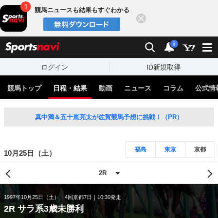
競馬ニュースも結果もすぐわかる
閉じる
スポーツナビ
検索
通知
i
ログイン
ID新規取得
競馬トップ
日程・結果
動画
ニュース
コラム
公式情
真中満＆五十嵐亮太が佐賀競馬予想に挑戦！（PR）
福島
東京
京都
10月25日（土）
1997年10月25日（土）
4回京都7日
10:30発走
2R サラ系3歳未勝利