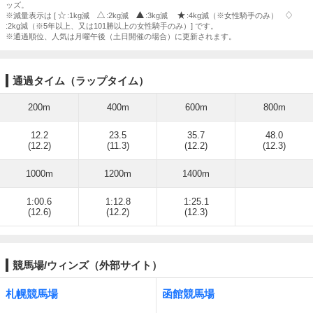
ッズ。
※減量表示は [
:1kg減
:2kg減
:3kg減
:4kg減（※女性騎手のみ）
:2kg減（※5年以上、又は101勝以上の女性騎手のみ）] です。
※通過順位、人気は月曜午後（土日開催の場合）に更新されます。
通過タイム（ラップタイム）
200m
400m
600m
800m
12.2
23.5
35.7
48.0
(12.2)
(11.3)
(12.2)
(12.3)
1000m
1200m
1400m
1:00.6
1:12.8
1:25.1
(12.6)
(12.2)
(12.3)
競馬場/ウィンズ（外部サイト）
札幌競馬場
函館競馬場