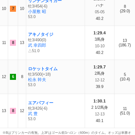
リンデンタイガー
ハナ
牡3/454(-6)
8
10
7
10
(29.0)
小屋敷 昭
05-05
53.0
40.2
1:29.4
アキノタイジ
3馬身
牡3/490(0)
13
11
8
13
武 幸四郎
(186.7)
10-10
△51.0
40.2
1:29.7
ロケットタイム
2馬身
牡3/500(+18)
5
12
6
8
(10.4)
松永 幹夫
12-12
53.0
39.9
1:30.1
エアパフィー
2 1/2馬身
牝3/426(-6)
11
13
8
12
(51.0)
武 豊
12-13
53.0
40.1
※Bはブリンカーの有無。上3Fはゴール前3ハロン（600m）のタイム。オッズは単勝オ