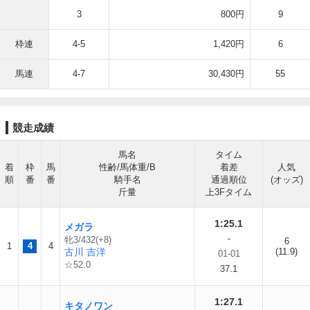
3
800円
9
枠連
4-5
1,420円
6
馬連
4-7
30,430円
55
競走成績
馬名
タイム
着
枠
馬
性齢/馬体重/B
着差
人気
順
番
番
騎手名
通過順位
(オッズ)
斤量
上3Fタイム
1:25.1
メガラ
-
牝3/432(+8)
6
1
4
4
古川 吉洋
(11.9)
01-01
☆52.0
37.1
1:27.1
キタノワン