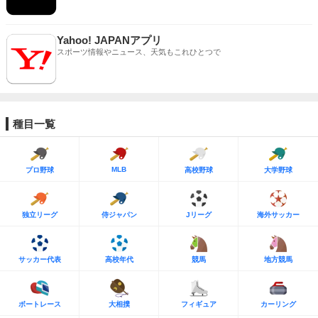
Yahoo! JAPANアプリ
スポーツ情報やニュース、天気もこれひとつで
種目一覧
MLB
プロ野球
高校野球
大学野球
独立リーグ
侍ジャパン
Jリーグ
海外サッカー
サッカー代表
高校年代
競馬
地方競馬
ボートレース
大相撲
フィギュア
カーリング