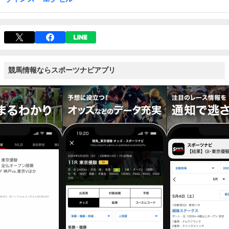
競馬情報ならスポーツナビアプリ