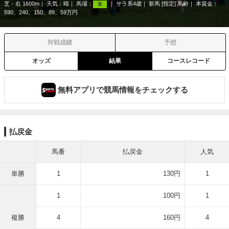
芝・右 1600m
天気：
晴
馬場：
サラ系4歳
新馬 [指定] 馬齢
本賞金：
良
590、240、150、89、59万円
対戦成績
予想
オッズ
結果
コースレコード
無料アプリで競馬情報をチェックする
払戻金
馬番
払戻金
人気
単勝
1
130円
1
1
100円
1
複勝
4
160円
4