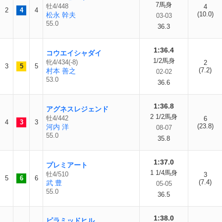
7馬身
牡4/448
4
2
4
4
(10.0)
松永 幹夫
03-03
55.0
36.3
1:36.4
コウエイシャダイ
1/2馬身
牝4/434(-8)
2
3
5
5
(7.2)
村本 善之
02-02
53.0
36.6
1:36.8
アグネスレジェンド
2 1/2馬身
牡4/442
6
4
3
3
(23.8)
河内 洋
08-07
55.0
35.8
1:37.0
プレミアート
1 1/4馬身
牡4/510
3
5
6
6
(7.4)
武 豊
05-05
55.0
36.5
1:38.0
ピラミッドヒル