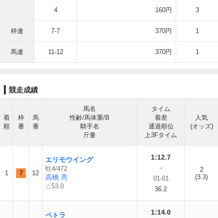
4
160円
3
枠連
7-7
370円
1
馬連
11-12
370円
1
競走成績
馬名
タイム
着
枠
馬
性齢/馬体重/B
着差
人気
順
番
番
騎手名
通過順位
(オッズ)
斤量
上3Fタイム
1:12.7
エリモウイング
-
牡4/472
2
1
7
12
高橋 亮
(3.3)
01-01
△53.0
36.2
1:14.0
ペトラ