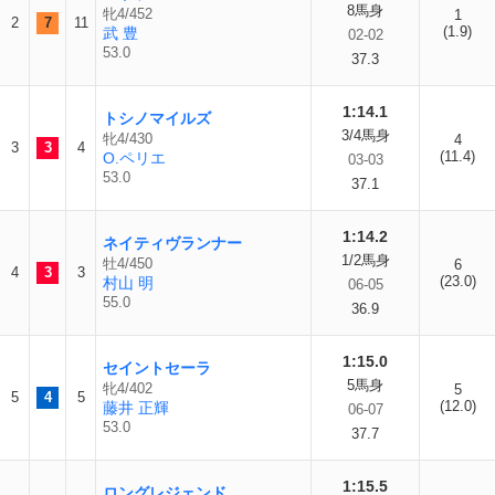
8馬身
牝4/452
1
2
7
11
(1.9)
武 豊
02-02
53.0
37.3
1:14.1
トシノマイルズ
3/4馬身
牝4/430
4
3
3
4
(11.4)
O.ペリエ
03-03
53.0
37.1
1:14.2
ネイティヴランナー
1/2馬身
牡4/450
6
4
3
3
(23.0)
村山 明
06-05
55.0
36.9
1:15.0
セイントセーラ
5馬身
牝4/402
5
5
4
5
(12.0)
藤井 正輝
06-07
53.0
37.7
1:15.5
ロングレジェンド