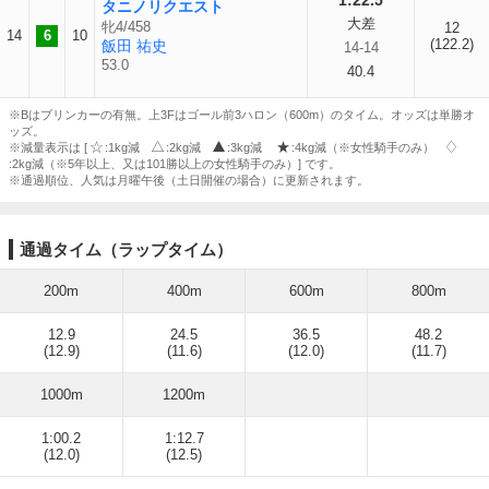
1:22.5
タニノリクエスト
大差
牝4/458
12
14
6
10
(122.2)
飯田 祐史
14-14
53.0
40.4
※Bはブリンカーの有無。上3Fはゴール前3ハロン（600m）のタイム。オッズは単勝オ
ッズ。
※減量表示は [
:1kg減
:2kg減
:3kg減
:4kg減（※女性騎手のみ）
:2kg減（※5年以上、又は101勝以上の女性騎手のみ）] です。
※通過順位、人気は月曜午後（土日開催の場合）に更新されます。
通過タイム（ラップタイム）
200m
400m
600m
800m
12.9
24.5
36.5
48.2
(12.9)
(11.6)
(12.0)
(11.7)
1000m
1200m
1:00.2
1:12.7
(12.0)
(12.5)