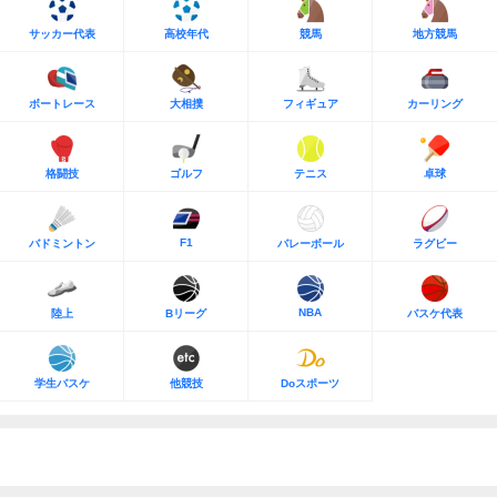
サッカー代表
高校年代
競馬
地方競馬
ボートレース
大相撲
フィギュア
カーリング
格闘技
ゴルフ
テニス
卓球
F1
バドミントン
バレーボール
ラグビー
NBA
陸上
Bリーグ
バスケ代表
学生バスケ
他競技
Doスポーツ