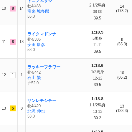
トニノムサシ
2 1/2馬身
牡4/468
14
10
8
14
(178.2)
宝来 城多郎
08-09
55.0
39.5
1:18.5
ライクマドンナ
5馬身
牝4/386
9
11
8
13
(65.3)
安田 康彦
11-11
53.0
39.5
1:18.6
ラッキーフラワー
1/2馬身
牝4/442
10
12
1
1
石山 繁
(86.2)
12-12
☆52.0
39.5
1:18.8
サンレモシチー
1 1/2馬身
牝4/420
13
13
5
8
(133.3)
北沢 伸也
13-13
53.0
39.2