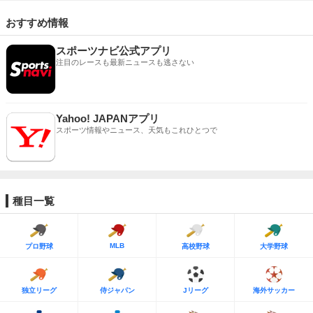
おすすめ情報
スポーツナビ公式アプリ
注目のレースも最新ニュースも逃さない
Yahoo! JAPANアプリ
スポーツ情報やニュース、天気もこれひとつで
種目一覧
MLB
プロ野球
高校野球
大学野球
独立リーグ
侍ジャパン
Jリーグ
海外サッカー