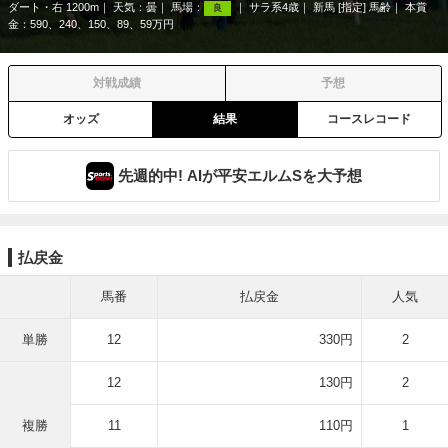
ダート・右 1200m
天気：
曇
馬場：
サラ系4歳
新馬 [指定] 馬齢
本賞
良
金：590、240、150、89、59万円
対戦成績
予想
オッズ
結果
コースレコード
先週的中! AIが平安エルムSを大予想
払戻金
馬番
払戻金
人気
単勝
12
330円
2
12
130円
2
複勝
11
110円
1