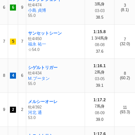
3馬身
牡4/474
3
6
6
9
(8.1)
小島 貞博
03-03
55.0
38.5
1:15.8
サンセットシーン
1 3/4馬身
牡4/450
7
7
5
7
福永 祐一
(32.0)
08-08
☆54.0
37.6
1:16.1
シゲルトリガー
2馬身
牡4/434
8
8
4
6
(60.2)
M.ブータン
03-05
55.0
39.1
1:17.2
メルシーオーレ
7馬身
牝4/392
11
9
2
2
(93.3)
河北 通
08-09
53.0
39.0
1:17.6