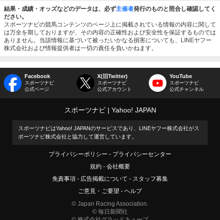
結果・成績・オッズなどのデータは、必ず
主催者
発行のものと照合し確認してく
ださい。
スポーツナビの競馬コンテンツのページ上に掲載されている情報の内容に関して
は万全を期しておりますが、その内容の正確性および安全性を保証するものでは
ありません。当該情報に基づいて被ったいかなる損害についても、LINEヤフー
株式会社および情報提供者は一切の責任を負いかねます。
Facebook
X(旧Twitter)
YouTube
スポーツナビ
スポーツナビ
スポーツナビ
公式ページ
公式アカウント
公式チャンネル
スポーツナビ
Yahoo! JAPAN
スポーツナビはYahoo! JAPANのサービスであり、LINEヤフー株式会社がス
ポーツナビ株式会社と協力して運営しています。
プライバシーポリシー
プライバシーセンター
規約
会社概要
免責事項
広告掲載について
スタッフ募集
ご意見・ご要望
ヘルプ
© Japan Racing Association.
© 毎日新聞社
© 株式会社グラッドキューブ