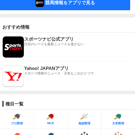
競馬情報をアプリで見る
おすすめ情報
スポーツナビ公式アプリ
注目のレースも最新ニュースも逃さない
Yahoo! JAPANアプリ
スポーツ情報やニュース、天気もこれひとつで
種目一覧
MLB
プロ野球
高校野球
大学野球