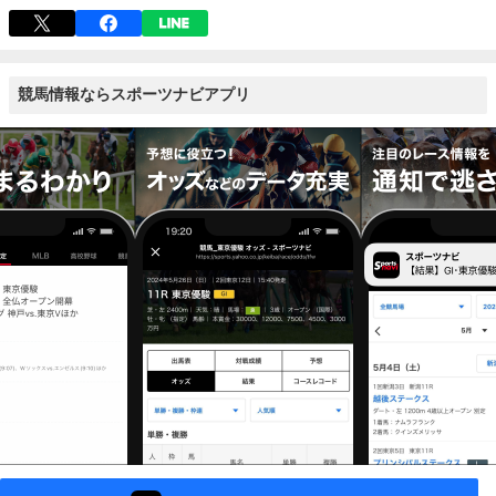
競馬情報ならスポーツナビアプリ