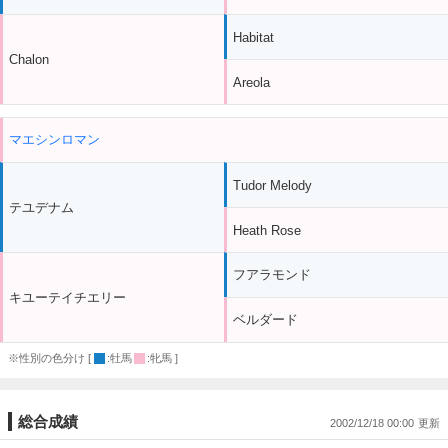
Habitat
Chalon
Areola
マエシンロマン
Tudor Melody
テユデナム
Heath Rose
フアラモンド
キユーテイチエリー
ベルダード
※性別の色分け [
:牡馬
:牝馬 ]
総合成績
2002/12/18 00:00