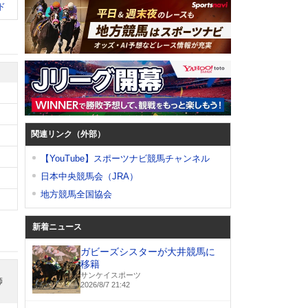
ド
関連リンク（外部）
【YouTube】スポーツナビ競馬チャンネル
日本中央競馬会（JRA）
地方競馬全国協会
新着ニュース
ガビーズシスターが大井競馬に
移籍
サンケイスポーツ
師
2026/8/7 21:42