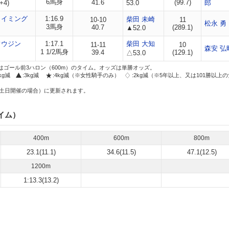
6馬身
41.6
(99.7)
+4)
53.0
郎
タイミング
1:16.9
柴田 未崎
10-10
11
松永 勇
3馬身
40.7
(289.1)
▲52.0
フウジン
1:17.1
柴田 大知
11-11
10
森安 弘
1 1/2馬身
39.4
(129.1)
△53.0
はゴール前3ハロン（600m）のタイム。オッズは単勝オッズ。
2kg減
:3kg減
:4kg減（※女性騎手のみ）
:2kg減（※5年以上、又は101勝以上
土日開催の場合）に更新されます。
イム）
400m
600m
800m
23.1(11.1)
34.6(11.5)
47.1(12.5)
1200m
1:13.3(13.2)