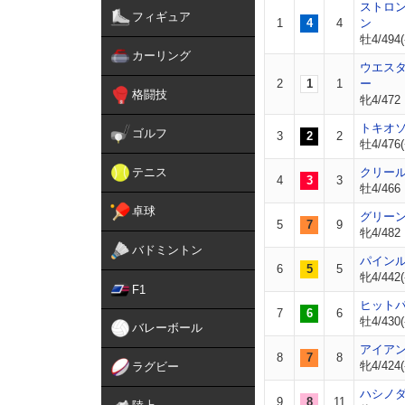
ストロ
フィギュア
1
4
4
ン
牡4/494(
カーリング
ウエス
2
1
1
ー
格闘技
牝4/472
トキオ
ゴルフ
3
2
2
牡4/476(
テニス
クリー
4
3
3
牡4/466
卓球
グリー
5
7
9
牝4/482
バドミントン
パイン
6
5
5
牝4/442(
F1
ヒット
7
6
6
牡4/430(
バレーボール
アイア
8
7
8
牝4/424(
ラグビー
ハシノ
9
8
11