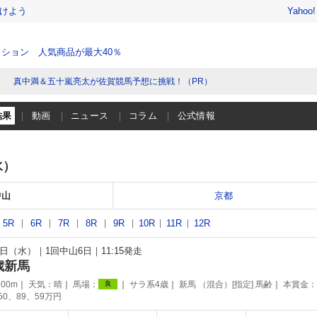
けよう
Yahoo
ション 人気商品が最大40％
真中満＆五十嵐亮太が佐賀競馬予想に挑戦！（PR）
結果
動画
ニュース
コラム
公式情報
水）
中山
京都
5R
6R
7R
8R
9R
10R
11R
12R
15日（水）
1回中山6日
11:15発走
歳新馬
00m
天気：
晴
馬場：
サラ系4歳
新馬 （混合）[指定] 馬齢
本賞金：
良
150、89、59万円