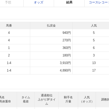
予想
オッズ
結果
コースレコー
馬番
払戻金
人気
4
940円
5
4
270円
5
1
360円
6
2
180円
3
1-4
3,910円
13
1-4
4,890円
17
通過順位
馬名
タイム
騎手名
人気
上がり3Fタイ
調教
馬体重/B
着差
斤量
（オッズ）
ム