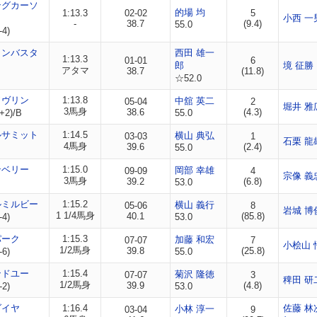
ングカーソ
的場 均
1:13.3
02-02
5
小西 一
-
38.7
(9.4)
55.0
-4)
タンバスタ
西田 雄一
1:13.3
01-01
6
郎
境 征勝
アタマ
38.7
(11.8)
☆52.0
ソヴリン
1:13.8
中舘 英二
05-04
2
堀井 雅
3馬身
38.6
(4.3)
+2)/B
55.0
ルサミット
1:14.5
横山 典弘
03-03
1
石栗 龍
4馬身
39.6
(2.4)
55.0
ンベリー
1:15.0
岡部 幸雄
09-09
4
宗像 義
3馬身
39.2
(6.8)
53.0
ルミルビー
1:15.2
横山 義行
05-06
8
岩城 博
1 1/4馬身
40.1
(85.8)
-4)
53.0
パーク
1:15.3
加藤 和宏
07-07
7
小桧山 
1/2馬身
39.8
(25.8)
-6)
55.0
ンドユー
1:15.4
菊沢 隆徳
07-07
3
稗田 研
1/2馬身
39.9
(4.8)
-2)
53.0
ダイヤ
1:16.4
佐藤 林
小林 淳一
03-04
9