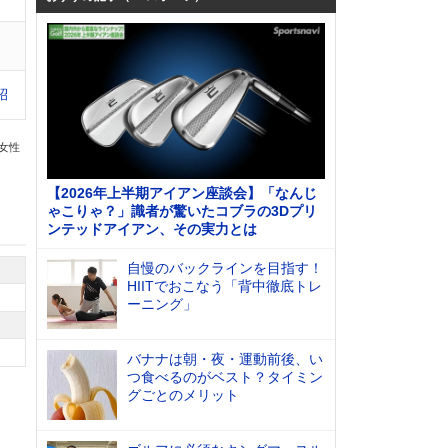
昭
の女性
【2026年上半期アイアン座談会】「なんじ
ゃこりゃ？」識者が驚いたコブラの3Dプリ
ンテッドアイアン、その実力とは
自慢のバックラインを目指す！
HIITでおこなう「背中徹底トレ
ーニング」
バナナは朝・夜・運動前後、い
つ食べるのがベスト？タイミン
グごとのメリット