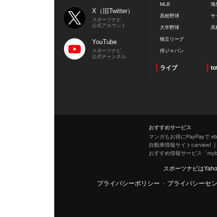
MLB
海
X（旧Twitter）
高校野球
サ
スポーツナビ
公式アカウント
大学野球
高
独立リーグ
YouTube
スポーツナビ
侍ジャパン
公式チャンネル
ライブ
to
おすすめサービス
マンガもお得にPayPayで eboo
自動車情報サイトcarview!
おすすめ情報サービス「mybe
スポーツナビはYah
プライバシーポリシー
-
プライバシーセ