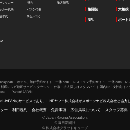
外サッカー
NBA
地方競馬
格闘技
大相撲
ッカー代表
バスケ代表
校年代
学生バスケ
NFL
ボート
to
kjapan
ホテル、旅館予約サイト 一休.com
レストラン予約サイト 一休.com レ
料理レシピ動画サービス クラシル
仕事・求人探しはスタンバイ
国内No.1女性向けメデ
st」
Yahoo! JAPAN
oo! JAPANのサービスであり、LINEヤフー株式会社がスポーツナビ株式会社と協
ンター
-
利用規約
-
会社概要
-
免責事項
-
広告掲載について
-
スタッフ募集
© Japan Racing Association.
© 毎日新聞社
© 株式会社グラッドキューブ