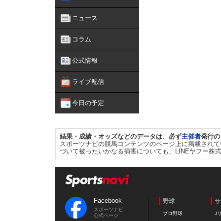
ニュース
コラム
公式情報
ライブ配信
今日の予定
結果・成績・オッズなどのデータは、必ず
主催者
発行の
スポーツナビの競馬コンテンツのページ上に掲載されて
づいて被ったいかなる損害についても、LINEヤフー株
Facebook
野球
サ
スポーツナビ
プロ野球
J
公式ページ