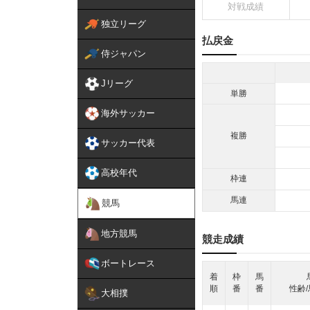
対戦成績
独立リーグ
払戻金
侍ジャパン
Jリーグ
単勝
海外サッカー
複勝
サッカー代表
高校年代
枠連
馬連
競馬
地方競馬
競走成績
ボートレース
着
枠
馬
順
番
番
性齢/
大相撲