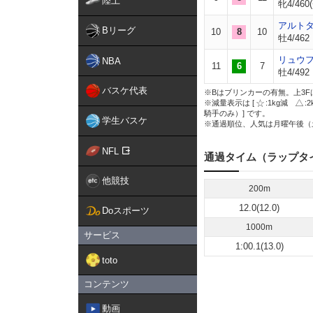
陸上
牝4/460(
アルト
Bリーグ
10
8
10
牡4/462
リュウ
NBA
11
6
7
牡4/492
バスケ代表
※Bはブリンカーの有無。上3F
※減量表示は [
:1kg減
:
騎手のみ）] です。
学生バスケ
※通過順位、人気は月曜午後（
NFL
通過タイム（ラップタ
他競技
200m
12.0(12.0)
Doスポーツ
1000m
サービス
1:00.1(13.0)
toto
コンテンツ
動画