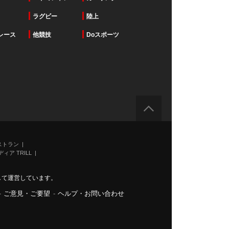
ラグビー
陸上
レース
他競技
Doスポーツ
ストラン
ィア TRILL
力して運営しています。
-
ご意見・ご要望
-
ヘルプ・お問い合わせ