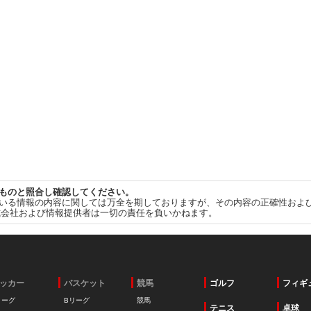
ものと照合し確認してください。
いる情報の内容に関しては万全を期しておりますが、その内容の正確性およ
式会社および情報提供者は一切の責任を負いかねます。
ッカー
バスケット
競馬
ゴルフ
フィギ
リーグ
Bリーグ
競馬
テニス
卓球