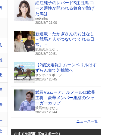
細江純子のレパードS注目馬 コ
男
ース適性が問われる舞台で挙げ
た馬は
netkeiba
2026/8/7 21:00
新連載・たかぎさんのおはなし
－競馬と人がつないでくれる日
常。－
広
競馬のおはなし
2026/8/7 20:51
雄
【2歳次走報】ムーンベリルはす
ずらん賞で芝挑戦へ
忠
サンケイスポーツ
2026/8/7 20:45
俊
武豊VSムーア、ルメールは欧州
主将…豪華メンバー集結のシャ
ーガーカップ
悟
競馬のおはなし
2026/8/7 20:44
二
ニュース一覧
次
おすすめ記事（Doスポーツ）