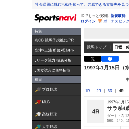
社会課題に挑む活動を知って、共感できる支援先を見つ
IDでもっと便利に
新規取得
ログイン
ボーナスセレク
特集
燕OB 競馬予想挑む/PR
競馬トップ
日程・
髙津×三浦 監督対談/PR
Jリーグ戦力 徹底分析
1997年1月15日（
J国立試合に無料招待
種目
プロ野球
1R
2R
3R
4R
MLB
1997年1月
サラ系4
4R
高校野球
ダート・右 12
590、240、
大学野球