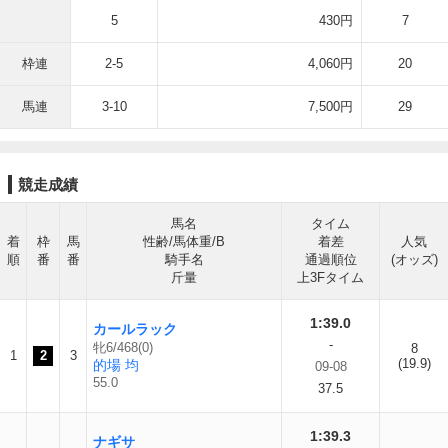
5
430円
7
枠連
2-5
4,060円
20
馬連
3-10
7,500円
29
競走成績
馬名
タイム
着
枠
馬
性齢/馬体重/B
着差
人気
順
番
番
騎手名
通過順位
(オッズ)
斤量
上3Fタイム
1:39.0
カールラック
-
牝6/468(0)
8
1
2
3
(19.9)
的場 均
09-08
55.0
37.5
1:39.3
ナギサ