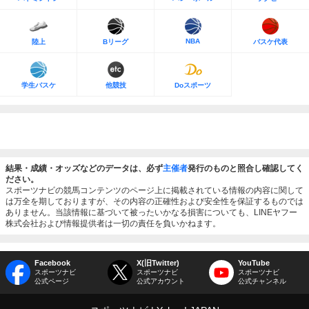
NBA
陸上
Bリーグ
バスケ代表
学生バスケ
他競技
Doスポーツ
結果・成績・オッズなどのデータは、必ず
主催者
発行のものと照合し確認してく
ださい。
スポーツナビの競馬コンテンツのページ上に掲載されている情報の内容に関して
は万全を期しておりますが、その内容の正確性および安全性を保証するものでは
ありません。当該情報に基づいて被ったいかなる損害についても、LINEヤフー
株式会社および情報提供者は一切の責任を負いかねます。
Facebook
X(旧Twitter)
YouTube
スポーツナビ
スポーツナビ
スポーツナビ
公式ページ
公式アカウント
公式チャンネル