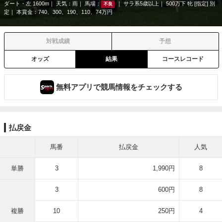
ダート・左 1600m
天気：
雨
馬場：
サラ系5歳以上
500万下 牝 [指定] 別
不良
定
本賞金：740、300、190、110、74万円
対戦成績
予想
オッズ
結果
コースレコード
無料アプリで競馬情報をチェックする
払戻金
馬番
払戻金
人気
単勝
3
1,990円
8
3
600円
8
複勝
10
250円
4