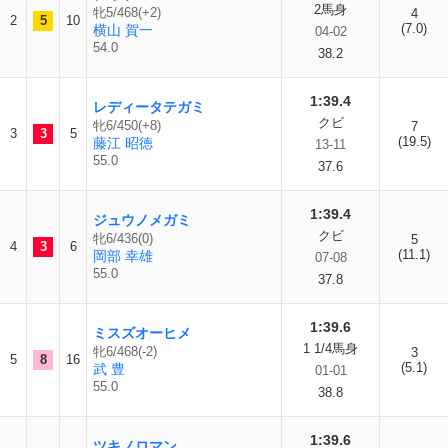
2馬身
牝5/468(+2)
4
2
5
10
(7.0)
横山 賀一
04-02
54.0
38.2
1:39.4
レディータテガミ
クビ
牝6/450(+8)
7
3
3
5
(19.5)
藤江 昭徳
13-11
55.0
37.6
1:39.4
ジュウノメガミ
クビ
牝6/436(0)
5
4
3
6
(11.1)
岡部 幸雄
07-08
55.0
37.8
1:39.6
ミスズオーヒメ
1 1/4馬身
牝6/468(-2)
3
5
8
16
(5.1)
武 豊
01-01
55.0
38.8
1:39.6
ツキノロマン