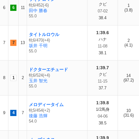
クビ
牝6/452(-6)
1
6
6
11
(3.8)
田中 勝春
07-02
55.0
38.4
1:39.6
タイトルロウル
ハナ
牝6/470(+4)
2
7
7
13
(4.1)
坂井 千明
11-08
55.0
38.1
1:39.7
ドクターエチュード
クビ
牝6/524(+4)
14
8
1
2
(97.2)
玉井 智光
11-15
55.0
37.7
1:39.8
メロディータイム
1/2馬身
牝5/454(+2)
10
9
4
7
(31.6)
後藤 浩輝
04-06
54.0
38.5
1:39.9