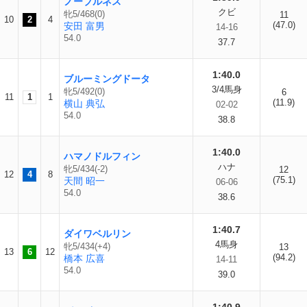
ノーブルネス
クビ
牝5/468(0)
11
10
2
4
(47.0)
安田 富男
14-16
54.0
37.7
1:40.0
ブルーミングドータ
3/4馬身
牝5/492(0)
6
11
1
1
(11.9)
横山 典弘
02-02
54.0
38.8
1:40.0
ハマノドルフィン
ハナ
牝5/434(-2)
12
12
4
8
(75.1)
天間 昭一
06-06
54.0
38.6
1:40.7
ダイワベルリン
4馬身
牝5/434(+4)
13
13
6
12
(94.2)
橋本 広喜
14-11
54.0
39.0