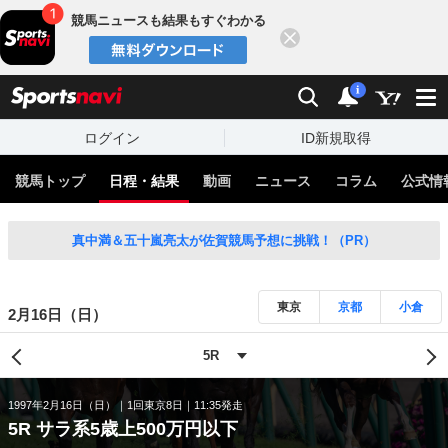
競馬ニュースも結果もすぐわかる
閉じる
スポーツナビ
検索
通知
i
ログイン
ID新規取得
競馬トップ
日程・結果
動画
ニュース
コラム
公式情
真中満＆五十嵐亮太が佐賀競馬予想に挑戦！（PR）
東京
京都
小倉
2月16日（日）
1997年2月16日（日）
1回東京8日
11:35発走
5R サラ系5歳上500万円以下