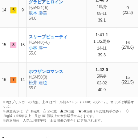
1:40.9
グラビアヒロイン
1馬身
牝5/434(-6)
9
14
5
9
(23.3)
坂本 勝美
09-11
54.0
39.1
1:41.1
スリープビューティ
1 1/2馬身
牝6/448(+6)
16
15
8
15
(270.6)
小林 淳一
14-11
55.0
39.3
1:42.0
ホウザンロマンス
5馬身
牝6/450(0)
15
16
7
14
(221.5)
松井 達也
02-02
55.0
40.9
※Bはブリンカーの有無。上3Fはゴール前3ハロン（600m）のタイム。オッズは単勝オ
ッズ。
※減量表示は [
:1kg減
:2kg減
:3kg減
:4kg減（※女性騎手のみ）
:2kg減（※5年以上、又は101勝以上の女性騎手のみ）] です。
※通過順位、人気は月曜午後（土日開催の場合）に更新されます。