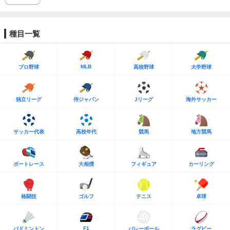
種目一覧
MLB
プロ野球
高校野球
大学野球
独立リーグ
侍ジャパン
Jリーグ
海外サッカー
サッカー代表
高校年代
競馬
地方競馬
ボートレース
大相撲
フィギュア
カーリング
格闘技
ゴルフ
テニス
卓球
F1
バドミントン
バレーボール
ラグビー