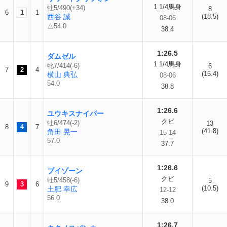
1 1/4馬身
牡5/490(+34)
8
6
1
1
西谷 誠
(18.5)
08-06
△54.0
38.4
1:26.5
ダムゼル
1 1/4馬身
牝7/414(-6)
6
7
2
4
(15.4)
横山 典弘
08-06
54.0
38.8
1:26.6
ユウキスナイパー
クビ
牡6/474(-2)
13
8
4
7
(41.8)
角田 晃一
15-14
57.0
37.7
1:26.6
ブイゾーン
クビ
牡5/458(-6)
5
9
3
6
(10.5)
土肥 幸広
12-12
56.0
38.0
1:26.7