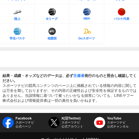
NBA
陸上
Bリーグ
バスケ代表
学生バスケ
他競技
Doスポーツ
結果・成績・オッズなどのデータは、必ず
主催者
発行のものと照合し確認してく
ださい。
スポーツナビの競馬コンテンツのページ上に掲載されている情報の内容に関して
は万全を期しておりますが、その内容の正確性および安全性を保証するものでは
ありません。当該情報に基づいて被ったいかなる損害についても、LINEヤフー
株式会社および情報提供者は一切の責任を負いかねます。
Facebook
X(旧Twitter)
YouTube
スポーツナビ
スポーツナビ
スポーツナビ
公式ページ
公式アカウント
公式チャンネル