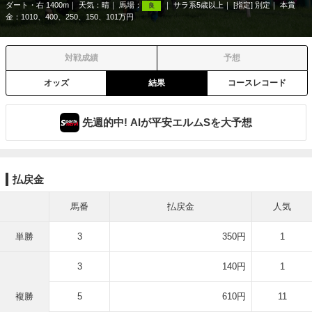
ダート・右 1400m
天気：
晴
馬場：
サラ系5歳以上
[指定] 別定
本賞
良
金：1010、400、250、150、101万円
対戦成績
予想
オッズ
結果
コースレコード
先週的中! AIが平安エルムSを大予想
払戻金
馬番
払戻金
人気
単勝
3
350円
1
3
140円
1
複勝
5
610円
11