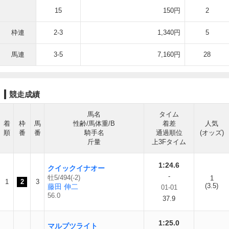
15
150円
2
枠連
2-3
1,340円
5
馬連
3-5
7,160円
28
競走成績
馬名
タイム
着
枠
馬
性齢/馬体重/B
着差
人気
順
番
番
騎手名
通過順位
(オッズ)
斤量
上3Fタイム
1:24.6
クイックイナオー
-
牡5/494(-2)
1
1
2
3
(3.5)
藤田 伸二
01-01
56.0
37.9
1:25.0
マルブツライト