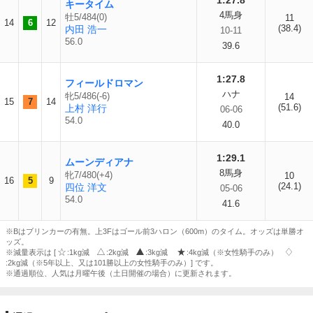
1:27.8
キータイム
4馬身
牡5/484(0)
11
14
6
12
(38.4)
内田 浩一
10-11
56.0
39.6
1:27.8
フィールドロマン
ハナ
牝5/486(-6)
14
15
7
14
(51.6)
上村 洋行
06-06
54.0
40.0
1:29.1
ムーンディアナ
8馬身
牝7/480(+4)
10
16
5
9
(24.1)
四位 洋文
05-06
54.0
41.6
※Bはブリンカーの有無。上3Fはゴール前3ハロン（600m）のタイム。オッズは単勝オ
ッズ。
※減量表示は [
:1kg減
:2kg減
:3kg減
:4kg減（※女性騎手のみ）
:2kg減（※5年以上、又は101勝以上の女性騎手のみ）] です。
※通過順位、人気は月曜午後（土日開催の場合）に更新されます。