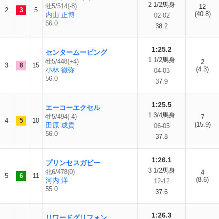
2 1/2馬身
牡5/514(-8)
12
2
3
5
(40.8)
内山 正博
02-02
56.0
38.2
1:25.2
センタームービング
1 1/2馬身
牡5/448(+4)
2
3
8
15
(4.3)
小林 徹弥
04-03
56.0
37.9
1:25.5
エーコーエクセル
1 3/4馬身
牡5/494(-4)
7
4
5
10
(15.9)
田原 成貴
06-05
56.0
37.8
1:26.1
プリンセスガビー
3 1/2馬身
牝6/478(0)
4
5
6
11
(8.6)
河内 洋
12-12
55.0
37.6
1:26.3
リワードグリフォン