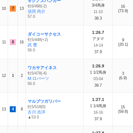
キクノスパンカー
3/4馬身
牡6/490(-2)
16
10
7
13
(73.9)
須貝 尚介
11-10
57.0
38.3
1:26.7
ダイコーサクセス
アタマ
牡5/448(+2)
9
11
8
16
(20.1)
武 豊
14-14
56.0
37.9
1:26.9
ワカサアイネス
1 1/2馬身
牡5/478(-4)
3
12
1
2
(6.9)
M.ロバーツ
03-04
56.0
39.7
1:27.1
マルブツガリバー
1 1/4馬身
牡5/518(0)
15
13
4
8
(59.8)
古川 吉洋
16-16
▲53.0
37.9