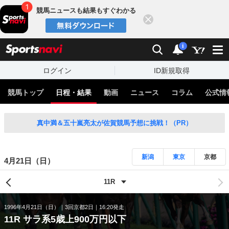
競馬ニュースも結果もすぐわかる
閉じる
スポーツナビ
検索
通知
i
ログイン
ID新規取得
競馬トップ
日程・結果
動画
ニュース
コラム
公式情
真中満＆五十嵐亮太が佐賀競馬予想に挑戦！（PR）
新潟
東京
京都
4月21日（日）
1996年4月21日（日）
3回京都2日
16:20発走
11R サラ系5歳上900万円以下