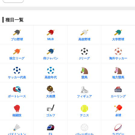
種目一覧
MLB
プロ野球
高校野球
大学野球
独立リーグ
侍ジャパン
Jリーグ
海外サッカー
サッカー代表
高校年代
競馬
地方競馬
ボートレース
大相撲
フィギュア
カーリング
格闘技
ゴルフ
テニス
卓球
F1
バドミントン
バレーボール
ラグビー