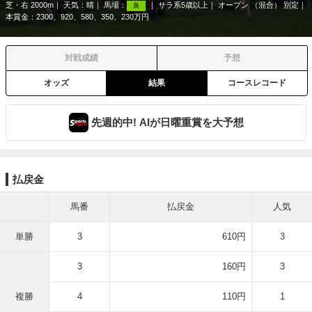
芝・右 2000m
天気：
晴
馬場：
サラ系5歳以上
オープン （混合） 別定
良
本賞金：2300、920、580、350、230万円
対戦成績
予想
オッズ
結果
コースレコード
先週的中! AIが日曜重賞を大予想
払戻金
馬番
払戻金
人気
単勝
3
610円
3
3
160円
3
複勝
4
110円
1