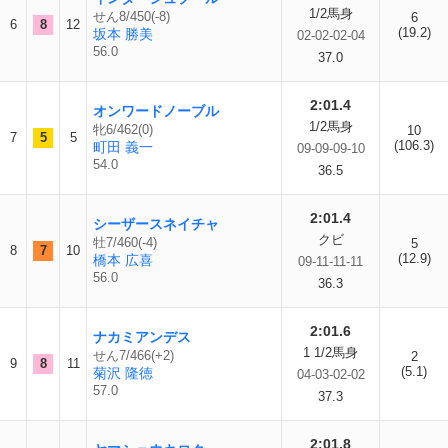
1/2馬身
せん8/450(-8)
6
6
8
12
(19.2)
坂本 勝美
02-02-02-04
56.0
37.0
2:01.4
オンワードノーブル
1/2馬身
牝6/462(0)
10
7
5
5
(106.3)
町田 義一
09-09-09-10
54.0
36.5
2:01.4
シーザースネイチャ
クビ
牡7/460(-4)
5
8
7
10
(12.9)
橋本 広喜
09-11-11-11
56.0
36.3
2:01.6
ナカミアンデス
1 1/2馬身
せん7/466(+2)
2
9
8
11
(5.1)
菊沢 隆徳
04-03-02-02
57.0
37.3
2:01.8