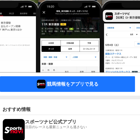
競馬情報をアプリで見る
おすすめ情報
スポーツナビ公式アプリ
注目のレースも最新ニュースも逃さない