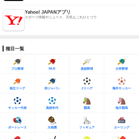
Yahoo! JAPANアプリ
スポーツ情報やニュース、天気もこれひとつで
種目一覧
MLB
プロ野球
高校野球
大学野球
独立リーグ
侍ジャパン
Jリーグ
海外サッカー
サッカー代表
高校年代
競馬
地方競馬
ボートレース
大相撲
フィギュア
カーリング