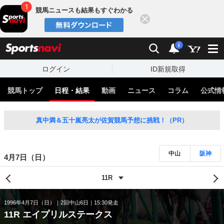
競馬ニュースも結果もすぐわかる
閉じる
スポーツナビ
検索
通知
i
ログイン
ID新規取得
競馬トップ
日程・結果
動画
ニュース
コラム
公式情
真中満＆五十嵐亮太が佐賀競馬予想に挑戦！（PR）
中山
阪神
4月7日（日）
1996年4月7日（日）
2回中山6日
15:30発走
11R エイプリルステークス