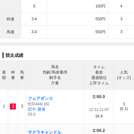
6
160円
4
枠連
3-4
550円
3
馬連
3-4
550円
3
競走成績
馬名
タイム
着
枠
馬
性齢/馬体重/B
着差
人気
順
番
番
騎手名
通過順位
(オッズ)
斤量
上3Fタイム
2:00.0
フェアダンス
-
牝5/444(-16)
3
1
3
3
(6.1)
田中 勝春
12-12-11-07
53.0
34.8
2:00.2
サクラキャンドル