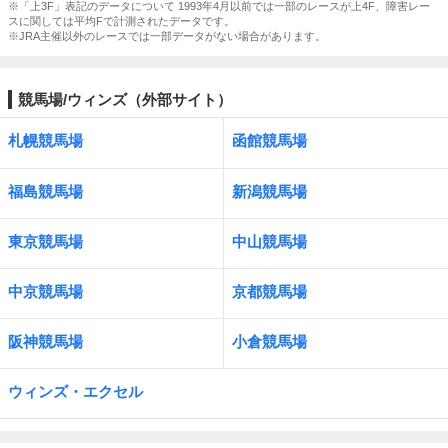
※「上3F」表記のデータについて 1993年4月以前では一部のレースが上4F、障害レー
スに関しては平均Fで計測されたデータです。
※JRA主催以外のレースでは一部データがない場合があります。
競馬場/ウィンズ（外部サイト）
札幌競馬場
函館競馬場
福島競馬場
新潟競馬場
東京競馬場
中山競馬場
中京競馬場
京都競馬場
阪神競馬場
小倉競馬場
ウィンズ・エクセル