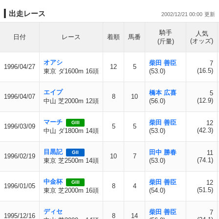
出走レース
2002/12/21 00:00
騎手
人気
日付
レース
着順
馬番
(オッズ)
(斤量)
オアシ
柴田 善臣
7
1996/04/27
12
5
(16.5)
東京 ダ1600m 16頭
(53.0)
エイプ
橋本 広喜
5
1996/04/07
8
10
(12.9)
中山 芝2000m 12頭
(56.0)
マーチ
柴田 善臣
12
GIII
1996/03/09
5
5
(42.3)
中山 ダ1800m 14頭
(53.0)
目黒記
田中 勝春
11
GII
1996/02/19
10
7
(74.1)
東京 芝2500m 14頭
(53.0)
中金杯
柴田 善臣
12
GIII
1996/01/05
8
4
(51.5)
東京 芝2000m 16頭
(54.0)
ディセ
柴田 善臣
7
1995/12/16
8
14