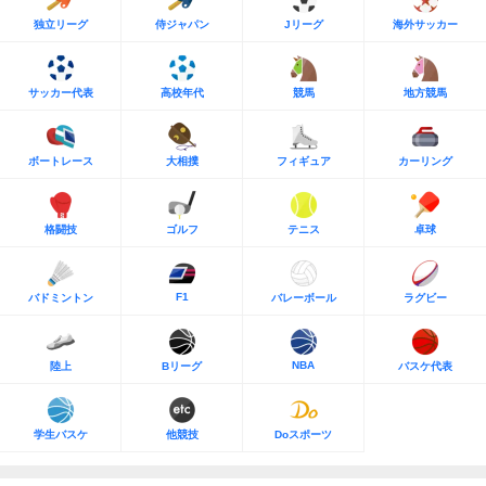
独立リーグ
侍ジャパン
Jリーグ
海外サッカー
サッカー代表
高校年代
競馬
地方競馬
ボートレース
大相撲
フィギュア
カーリング
格闘技
ゴルフ
テニス
卓球
F1
バドミントン
バレーボール
ラグビー
NBA
陸上
Bリーグ
バスケ代表
学生バスケ
他競技
Doスポーツ