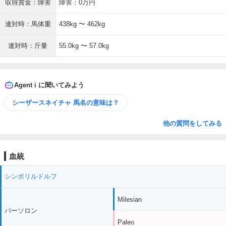
収得賞金：障害
障害：0万円
連対時：馬体重
438kg 〜 462kg
連対時：斤量
55.0kg 〜 57.0kg
Agent i に聞いてみよう
シーザースネイチャ 馬名の意味は？
他の質問をしてみる
血統
シンボリルドルフ
Milesian
パーソロン
Paleo