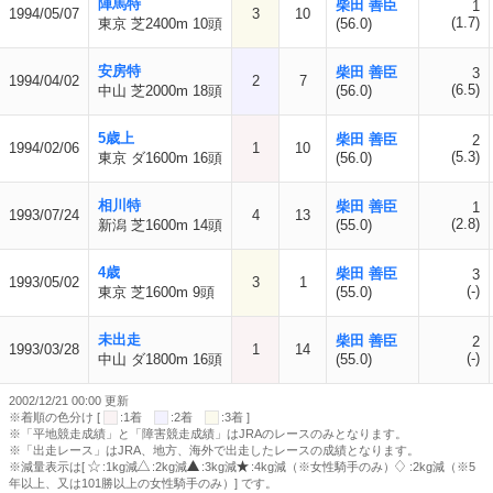
陣馬特
柴田 善臣
1
1994/05/07
3
10
(1.7)
東京 芝2400m 10頭
(56.0)
安房特
柴田 善臣
3
1994/04/02
2
7
(6.5)
中山 芝2000m 18頭
(56.0)
5歳上
柴田 善臣
2
1994/02/06
1
10
(5.3)
東京 ダ1600m 16頭
(56.0)
相川特
柴田 善臣
1
1993/07/24
4
13
(2.8)
新潟 芝1600m 14頭
(55.0)
4歳
柴田 善臣
3
1993/05/02
3
1
(-)
東京 芝1600m 9頭
(55.0)
未出走
柴田 善臣
2
1993/03/28
1
14
(-)
中山 ダ1800m 16頭
(55.0)
2002/12/21 00:00 更新
※着順の色分け [
:1着
:2着
:3着 ]
※「平地競走成績」と「障害競走成績」はJRAのレースのみとなります。
※「出走レース」はJRA、地方、海外で出走したレースの成績となります。
※減量表示は[
:1kg減
:2kg減
:3kg減
:4kg減（※女性騎手のみ）
:2kg減（※5
年以上、又は101勝以上の女性騎手のみ）] です。