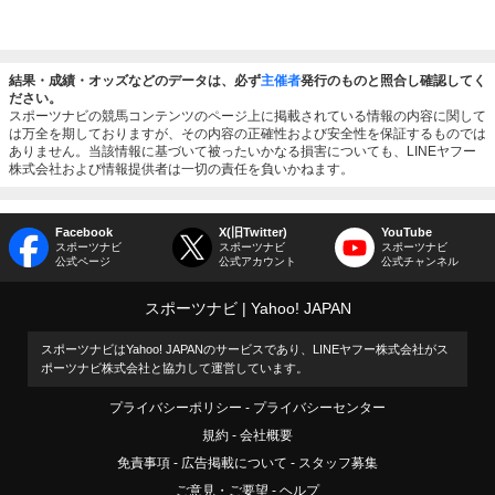
結果・成績・オッズなどのデータは、必ず
主催者
発行のものと照合し確認してく
ださい。
スポーツナビの競馬コンテンツのページ上に掲載されている情報の内容に関して
は万全を期しておりますが、その内容の正確性および安全性を保証するものでは
ありません。当該情報に基づいて被ったいかなる損害についても、LINEヤフー
株式会社および情報提供者は一切の責任を負いかねます。
Facebook
X(旧Twitter)
YouTube
スポーツナビ
スポーツナビ
スポーツナビ
公式ページ
公式アカウント
公式チャンネル
スポーツナビ
Yahoo! JAPAN
スポーツナビはYahoo! JAPANのサービスであり、LINEヤフー株式会社がス
ポーツナビ株式会社と協力して運営しています。
プライバシーポリシー
プライバシーセンター
規約
会社概要
免責事項
広告掲載について
スタッフ募集
ご意見・ご要望
ヘルプ