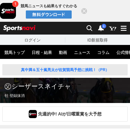
競馬ニュースも結果もすぐわかる
閉じる
スポーツナビ
検索
通知
i
ログイン
ID新規取得
競馬トップ
日程・結果
動画
ニュース
コラム
公式情
真中満＆五十嵐亮太が佐賀競馬予想に挑戦！（PR）
シーザースネイチャ
牡 登録抹消
先週的中! AIが日曜重賞を大予想