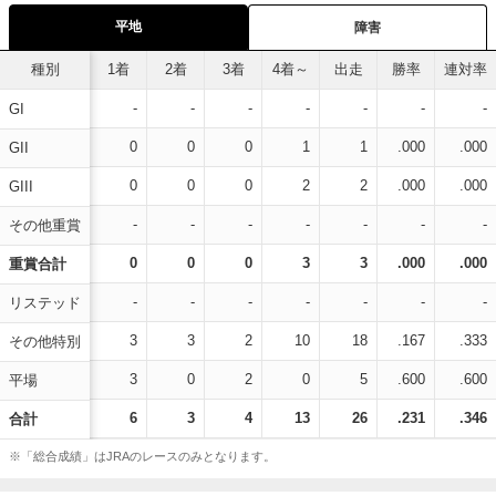
平地
障害
種別
1着
2着
3着
4着～
出走
勝率
連対率
-
-
-
-
-
-
-
GI
0
0
0
1
1
.000
.000
GII
0
0
0
2
2
.000
.000
GIII
-
-
-
-
-
-
-
その他重賞
0
0
0
3
3
.000
.000
重賞合計
-
-
-
-
-
-
-
リステッド
3
3
2
10
18
.167
.333
その他特別
3
0
2
0
5
.600
.600
平場
6
3
4
13
26
.231
.346
合計
※「総合成績」はJRAのレースのみとなります。