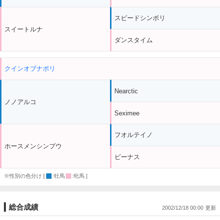
スピードシンボリ
スイートルナ
ダンスタイム
クインオブナポリ
Nearctic
ノノアルコ
Seximee
フオルテイノ
ホースメンシンプウ
ビーナス
※性別の色分け [
:牡馬
:牝馬 ]
総合成績
2002/12/18 00:00