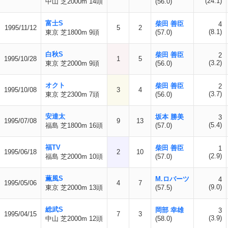
(24.1)
中山 芝2000m 14頭
(56.0)
富士S
柴田 善臣
4
1995/11/12
5
2
(8.1)
東京 芝1800m 9頭
(57.0)
白秋S
柴田 善臣
2
1995/10/28
1
5
(3.2)
東京 芝2000m 9頭
(56.0)
オクト
柴田 善臣
2
1995/10/08
3
4
(3.7)
東京 芝2300m 7頭
(56.0)
安達太
坂本 勝美
3
1995/07/08
9
13
(5.4)
福島 芝1800m 16頭
(57.0)
福TV
柴田 善臣
1
1995/06/18
2
10
(2.9)
福島 芝2000m 10頭
(57.0)
薫風S
M.ロバーツ
4
1995/05/06
4
7
(9.0)
東京 芝2000m 13頭
(57.5)
総武S
岡部 幸雄
3
1995/04/15
7
3
(3.9)
中山 芝2000m 12頭
(58.0)