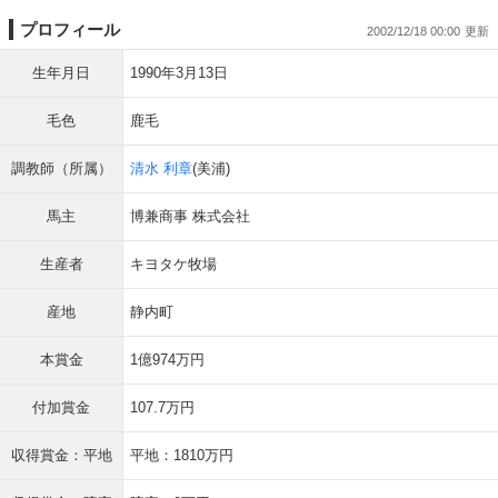
プロフィール
2002/12/18 00:00
生年月日
1990年3月13日
毛色
鹿毛
調教師（所属）
清水 利章
(美浦)
馬主
博兼商事 株式会社
生産者
キヨタケ牧場
産地
静内町
本賞金
1億974万円
付加賞金
107.7万円
収得賞金：平地
平地：1810万円