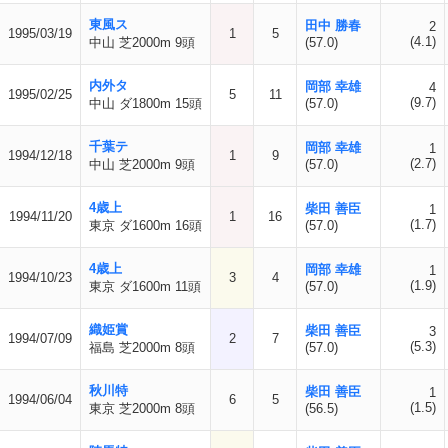
東風ス
田中 勝春
2
1995/03/19
1
5
(4.1)
中山 芝2000m 9頭
(57.0)
内外タ
岡部 幸雄
4
1995/02/25
5
11
(9.7)
中山 ダ1800m 15頭
(57.0)
千葉テ
岡部 幸雄
1
1994/12/18
1
9
(2.7)
中山 芝2000m 9頭
(57.0)
4歳上
柴田 善臣
1
1994/11/20
1
16
(1.7)
東京 ダ1600m 16頭
(57.0)
4歳上
岡部 幸雄
1
1994/10/23
3
4
(1.9)
東京 ダ1600m 11頭
(57.0)
織姫賞
柴田 善臣
3
1994/07/09
2
7
(5.3)
福島 芝2000m 8頭
(57.0)
秋川特
柴田 善臣
1
1994/06/04
6
5
(1.5)
東京 芝2000m 8頭
(56.5)