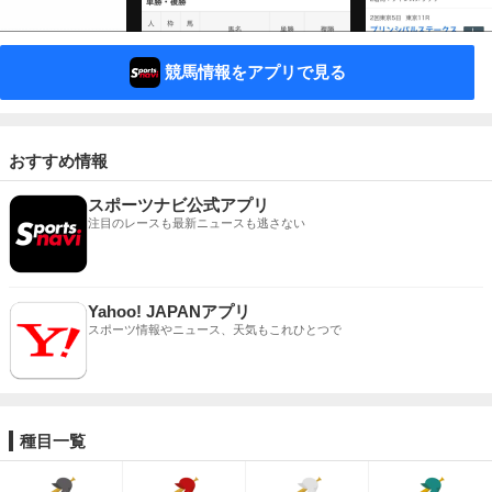
競馬情報をアプリで見る
おすすめ情報
スポーツナビ公式アプリ
注目のレースも最新ニュースも逃さない
Yahoo! JAPANアプリ
スポーツ情報やニュース、天気もこれひとつで
種目一覧