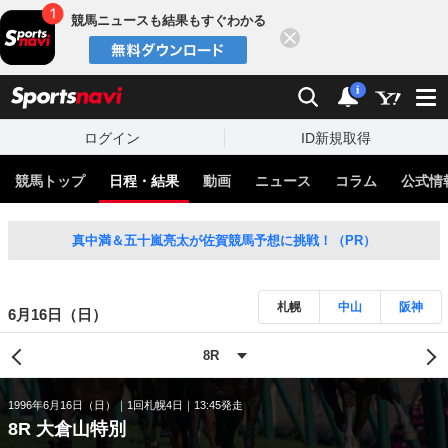
競馬ニュースも結果もすぐわかる
閉じる
スポーツナビ
検索
通知
i
ログイン
ID新規取得
競馬トップ
日程・結果
動画
ニュース
コラム
公式情
真中満＆五十嵐亮太が佐賀競馬予想に挑戦！（PR）
札幌
中山
阪神
6月16日（日）
1996年6月16日（日）
1回札幌4日
13:45発走
8R 大倉山特別