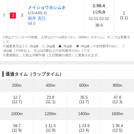
1:50.4
メイショウヨシムネ
1/2馬身
牡5/448(-4)
2
7
3
3
(3.1)
南井 克巳
01-01-02-02
54.0
38.9
※Bはブリンカーの有無。上3Fはゴール前3ハロン（600m）のタイム。オッズは単勝オ
ッズ。
※減量表示は [
:1kg減
:2kg減
:3kg減
:4kg減（※女性騎手のみ）
:2kg減（※5年以上、又は101勝以上の女性騎手のみ）] です。
※通過順位、人気は月曜午後（土日開催の場合）に更新されます。
通過タイム（ラップタイム）
200m
400m
600m
800m
12.7
23.8
35.5
47.8
(12.7)
(11.1)
(11.7)
(12.3)
1000m
1200m
1400m
1600m
59.7
1:11.5
1:23.9
1:36.4
(11.9)
(11.8)
(12.4)
(12.5)