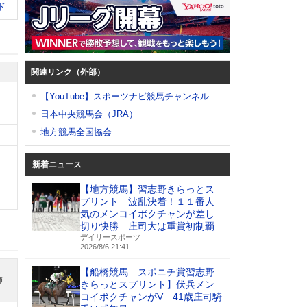
ド
関連リンク（外部）
【YouTube】スポーツナビ競馬チャンネル
日本中央競馬会（JRA）
地方競馬全国協会
新着ニュース
【地方競馬】習志野きらっとス
プリント 波乱決着！１１番人
気のメンコイボクチャンが差し
切り快勝 庄司大は重賞初制覇
デイリースポーツ
2026/8/6 21:41
【船橋競馬 スポニチ賞習志野
師
きらっとスプリント】伏兵メン
コイボクチャンがV 41歳庄司騎