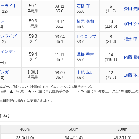
ターライト
59.1
石橋 守
08-11
5
柴田 光
3馬身
35.6
(11.2)
+12)
55.0
ラス
59.3
柿元 嘉和
14-14
13
柳田 次
1馬身
35.2
(114.3)
0)
55.0
サンライズ
59.3
L.クロップ
03-04
8
福永 甲
クビ
36.1
(24.3)
+2)
53.0
ンインディ
59.4
溝橋 秀吉
11-11
14
内藤 繁
クビ
35.7
(116.1)
55.0
+4)
ギンガ
1:00.1
土肥 幸広
08-09
12
加藤 敬
4馬身
36.7
(73.7)
-8)
55.0
はゴール前3ハロン（600m）のタイム。オッズは単勝オッズ。
2kg減
:3kg減
:4kg減（※女性騎手のみ）
:2kg減（※5年以上、又は101勝以上
土日開催の場合）に更新されます。
イム）
400m
600m
800m
23.0(11.0)
34.4(11.4)
46.3(11.9)