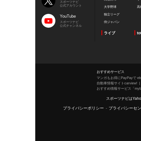
スポーツナビ
公式アカウント
大学野球
高
独立リーグ
YouTube
スポーツナビ
侍ジャパン
公式チャンネル
ライブ
to
おすすめサービス
マンガもお得にPayPayで eboo
自動車情報サイトcarview!
おすすめ情報サービス「mybe
スポーツナビはYah
プライバシーポリシー
-
プライバシーセ