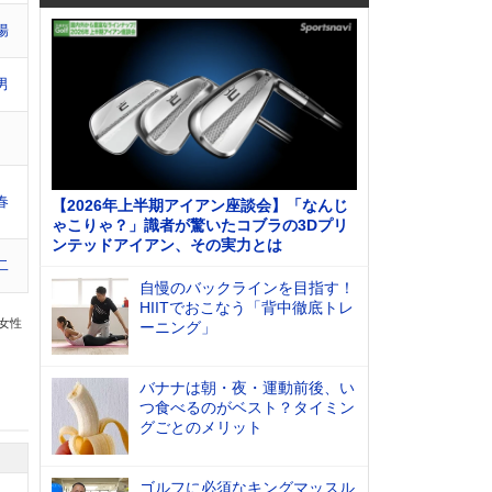
陽
男
春
【2026年上半期アイアン座談会】「なんじ
ゃこりゃ？」識者が驚いたコブラの3Dプリ
ンテッドアイアン、その実力とは
二
自慢のバックラインを目指す！
HIITでおこなう「背中徹底トレ
の女性
ーニング」
バナナは朝・夜・運動前後、い
つ食べるのがベスト？タイミン
グごとのメリット
ゴルフに必須なキングマッスル