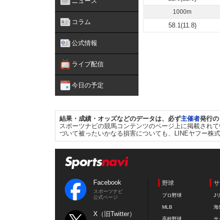
ニュース
1000m
コラム
58.1(11.8)
公式情報
ライブ配信
今日の予定
結果・成績・オッズなどのデータは、必ず
主催者
発行の
スポーツナビの競馬コンテンツのページ上に掲載されて
づいて被ったいかなる損害についても、LINEヤフー株
Facebook
野球
サ
スポーツナビ
プロ野球
J
公式ページ
MLB
海
X（旧Twitter）
高校野球
サ