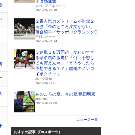
手は感無量
春
スポニチアネックス
2026/8/6 21:18
郎
２番人気カズドリームが無傷２
連勝「今のところ注文がない」
落合騎手／サッポロクラシックC
日刊スポーツ
2026/8/6 21:14
３連単３８万円超 かわいすぎ
る珍名馬の激走に「何回予想し
ても買えんｗ」「どうやったら
男
予想できる？？」船橋のメンコ
イボクチャン
二
馬トク報知
2026/8/6 21:01
太
あのころの夏、今の夏/島田明宏
netkeiba
2026/8/6 21:00
ニュース一覧
千
おすすめ記事（Doスポーツ）