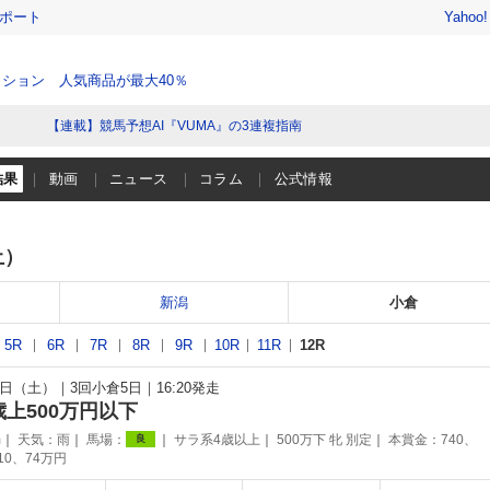
レポート
Yahoo
ション 人気商品が最大40％
【連載】競馬予想AI『VUMA』の3連複指南
結果
動画
ニュース
コラム
公式情報
土）
新潟
小倉
5R
6R
7R
8R
9R
10R
11R
12R
26日（土）
3回小倉5日
16:20発走
歳上500万円以下
m
天気：
雨
馬場：
サラ系4歳以上
500万下 牝 別定
本賞金：740、
良
110、74万円