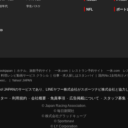
校年代
学生バスケ
NFL
ボート
to
kjapan
ホテル、旅館予約サイト 一休.com
レストラン予約サイト 一休.com レ
料理レシピ動画サービス クラシル
仕事・求人探しはスタンバイ
国内No.1女性向けメデ
st」
Yahoo! JAPAN
oo! JAPANのサービスであり、LINEヤフー株式会社がスポーツナビ株式会社と協
ンター
-
利用規約
-
会社概要
-
免責事項
-
広告掲載について
-
スタッフ募集
© Japan Racing Association.
© 毎日新聞社
© 株式会社グラッドキューブ
© Sportsnavi
© LY Corporation