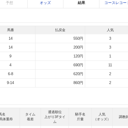
予想
オッズ
結果
コースレコー
馬番
払戻金
人気
14
550円
3
14
200円
3
9
120円
1
4
690円
11
6-8
620円
2
9-14
860円
2
通過順位
馬名
タイム
騎手名
人気
上がり3Fタイ
調教
馬体重/B
着差
斤量
（オッズ）
ム