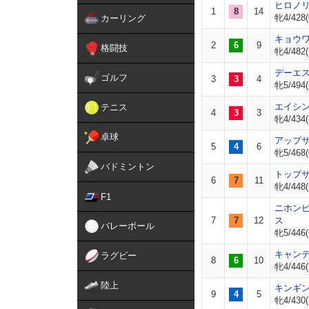
ヒロノ
1
8
14
牝4/428(
カーリング
キョウ
2
6
9
格闘技
牝4/482(
デーエ
ゴルフ
3
3
4
牝5/494(
エイシ
テニス
4
3
3
牝4/434(
卓球
アップ
5
4
6
牝5/468(
バドミントン
トップ
6
7
11
牝4/448(
F1
ニホン
7
7
12
ス
バレーボール
牝5/446(
キャン
ラグビー
8
6
10
牝4/446(
陸上
キンギ
9
4
5
牝4/430(