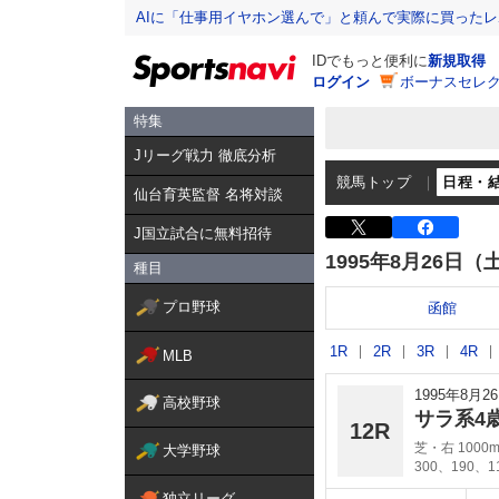
AIに「仕事用イヤホン選んで」と頼んで実際に買った
IDでもっと便利に
新規取得
ログイン
ボーナスセレク
特集
Jリーグ戦力 徹底分析
競馬トップ
日程・
仙台育英監督 名将対談
J国立試合に無料招待
1995年8月26日（
種目
プロ野球
函館
1R
2R
3R
4R
MLB
1995年8月
高校野球
サラ系4
12R
芝・右 1000
大学野球
300、190、
独立リーグ