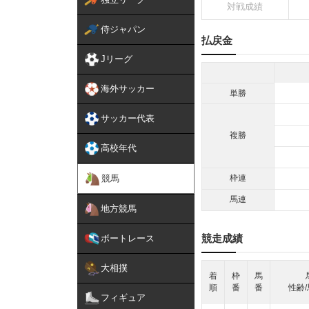
対戦成績
侍ジャパン
払戻金
Jリーグ
海外サッカー
単勝
サッカー代表
複勝
高校年代
競馬
枠連
馬連
地方競馬
競走成績
ボートレース
大相撲
着
枠
馬
順
番
番
性齢/
フィギュア