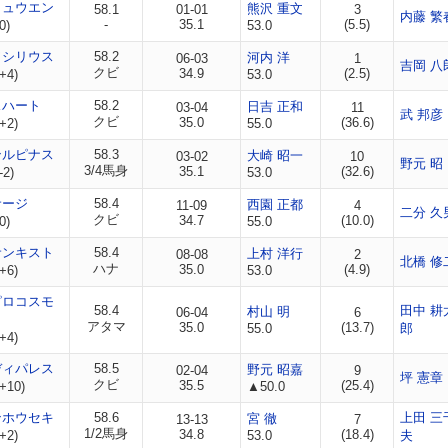
リュウエン
熊沢 重文
58.1
01-01
3
内藤 繁
-
35.1
(5.5)
0)
53.0
ワシリウス
58.2
河内 洋
06-03
1
吉岡 八
クビ
34.9
(2.5)
+4)
53.0
スハート
58.2
日吉 正和
03-04
11
武 邦彦
クビ
35.0
(36.6)
+2)
55.0
ンルピナス
58.3
大崎 昭一
03-02
10
野元 昭
3/4馬身
35.1
(32.6)
-2)
53.0
サージ
58.4
西園 正都
11-09
4
二分 久
クビ
34.7
(10.0)
0)
55.0
サンキスト
58.4
上村 洋行
08-08
2
北橋 修
ハナ
35.0
(4.9)
+6)
53.0
ピロコスモ
58.4
田中 耕
村山 明
06-04
6
アタマ
35.0
(13.7)
55.0
郎
+4)
ディパレス
58.5
野元 昭嘉
02-04
9
坪 憲章
クビ
35.5
(25.4)
+10)
▲50.0
ンホウセキ
58.6
上田 三
宮 徹
13-13
7
1/2馬身
34.8
(18.4)
+2)
53.0
夫