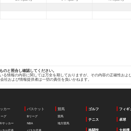
ものと照合し確認してください。
いる情報の内容に関しては万全を期しておりますが、その内容の正確性およ
式会社および情報提供者は一切の責任を負いかねます。
ッカー
バスケット
競馬
ゴルフ
フィギ
リーグ
Bリーグ
競馬
テニス
卓球
外サッカー
NBA
地方競馬
格闘技
大相撲
ッカー代表
バスケ代表