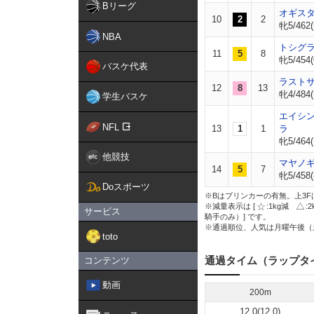
Bリーグ
オギス
10
2
2
牝5/462(
NBA
トシグ
11
5
8
牝5/454(
バスケ代表
ラスト
12
8
13
牝4/484(
学生バスケ
エイシ
NFL
13
1
1
ラ
牝5/464(
他競技
マヤノ
14
5
7
牝5/458(
Doスポーツ
※Bはブリンカーの有無。上3F
※減量表示は [
:1kg減
:
サービス
騎手のみ）] です。
※通過順位、人気は月曜午後（
toto
通過タイム（ラップタ
コンテンツ
動画
200m
12.0(12.0)