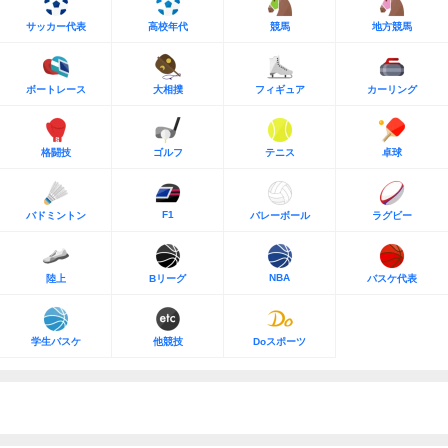
サッカー代表
高校年代
競馬
地方競馬
ボートレース
大相撲
フィギュア
カーリング
格闘技
ゴルフ
テニス
卓球
F1
バドミントン
バレーボール
ラグビー
NBA
陸上
Bリーグ
バスケ代表
学生バスケ
他競技
Doスポーツ