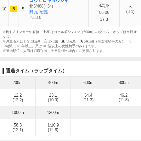
コウヒロキョウシャ
4馬身
牝5/488(+34)
5
10
5
5
野元 昭嘉
(8.1)
06-06
△53.0
37.3
※Bはブリンカーの有無。上3Fはゴール前3ハロン（600m）のタイム。オッズは単勝オ
ッズ。
※減量表示は [
:1kg減
:2kg減
:3kg減
:4kg減（※女性騎手のみ）
:2kg減（※5年以上、又は101勝以上の女性騎手のみ）] です。
※通過順位、人気は月曜午後（土日開催の場合）に更新されます。
通過タイム（ラップタイム）
200m
400m
600m
800m
12.2
23.1
34.4
46.2
(12.2)
(10.9)
(11.3)
(11.8)
1000m
1200m
58.3
1:10.9
(12.1)
(12.6)