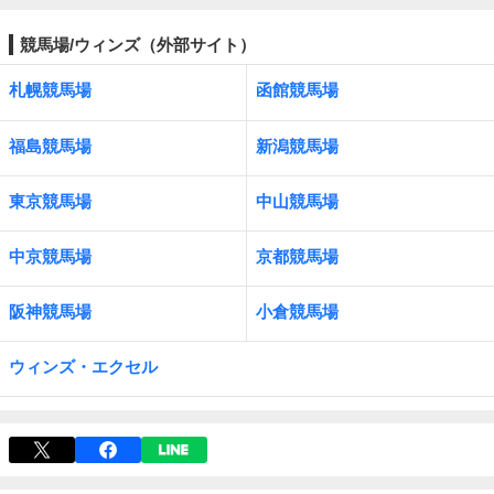
競馬場/ウィンズ（外部サイト）
札幌競馬場
函館競馬場
福島競馬場
新潟競馬場
東京競馬場
中山競馬場
中京競馬場
京都競馬場
阪神競馬場
小倉競馬場
ウィンズ・エクセル