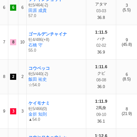
アタマ
牡5/464(-2)
3
6
6
6
(5.5)
田原 成貴
03-03
57.0
36.8
1:11.5
ゴールデンチャイナ
ハナ
牡4/486(+8)
9
7
8
10
(45.8)
石橋 守
02-02
55.0
36.9
1:11.6
コウベッコ
クビ
牝5/440(-2)
6
8
2
2
飯田 祐史
(8.5)
08-08
☆54.0
36.0
1:11.9
ケイモナミ
2馬身
牡5/466(0)
8
9
3
3
(21.9)
金折 知則
09-10
▲54.0
36.1
1:12.6