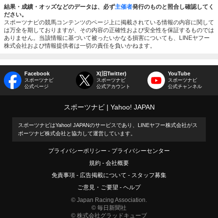
結果・成績・オッズなどのデータは、必ず
主催者
発行のものと照合し確認してく
ださい。
スポーツナビの競馬コンテンツのページ上に掲載されている情報の内容に関して
は万全を期しておりますが、その内容の正確性および安全性を保証するものでは
ありません。当該情報に基づいて被ったいかなる損害についても、LINEヤフー
株式会社および情報提供者は一切の責任を負いかねます。
Facebook
X(旧Twitter)
YouTube
スポーツナビ
スポーツナビ
スポーツナビ
公式ページ
公式アカウント
公式チャンネル
スポーツナビ
Yahoo! JAPAN
スポーツナビはYahoo! JAPANのサービスであり、LINEヤフー株式会社がス
ポーツナビ株式会社と協力して運営しています。
プライバシーポリシー
プライバシーセンター
規約
会社概要
免責事項
広告掲載について
スタッフ募集
ご意見・ご要望
ヘルプ
© Japan Racing Association.
© 毎日新聞社
© 株式会社グラッドキューブ