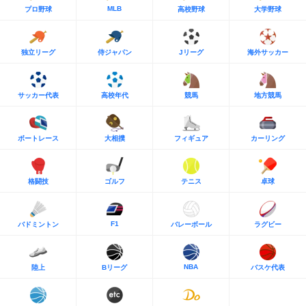
MLB
プロ野球
高校野球
大学野球
独立リーグ
侍ジャパン
Jリーグ
海外サッカー
サッカー代表
高校年代
競馬
地方競馬
ボートレース
大相撲
フィギュア
カーリング
格闘技
ゴルフ
テニス
卓球
F1
バドミントン
バレーボール
ラグビー
NBA
陸上
Bリーグ
バスケ代表