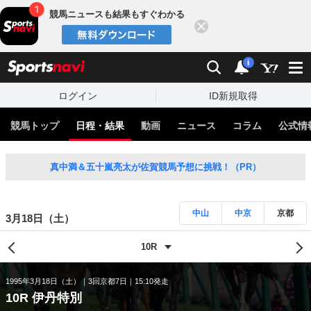
競馬ニュースも結果もすぐわかる
閉じる
スポーツナビ
検索
通知
i
ログイン
ID新規取得
競馬トップ
日程・結果
動画
ニュース
コラム
公式情
真中満＆五十嵐亮太が佐賀競馬予想に挑戦！（PR）
中山
中京
京都
3月18日（土）
1995年3月18日（土）
3回京都7日
15:10発走
10R 伊丹特別