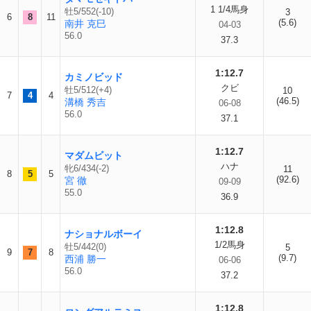
1 1/4馬身
牡5/552(-10)
3
6
8
11
(5.6)
南井 克巳
04-03
56.0
37.3
1:12.7
カミノビッド
クビ
牡5/512(+4)
10
7
4
4
(46.5)
溝橋 秀吉
06-08
56.0
37.1
1:12.7
マダムビット
ハナ
牝6/434(-2)
11
8
5
5
(92.6)
宮 徹
09-09
55.0
36.9
1:12.8
ナショナルボーイ
1/2馬身
牡5/442(0)
5
9
7
8
(9.7)
西浦 勝一
06-06
56.0
37.2
1:12.8