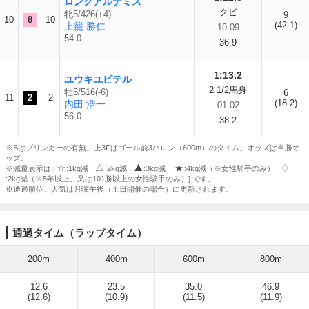
ロングアルテミス
クビ
牝5/426(+4)
9
10
8
10
(42.1)
上籠 勝仁
10-09
54.0
36.9
1:13.2
ユウキユピテル
2 1/2馬身
牡5/516(-6)
6
11
2
2
(18.2)
内田 浩一
01-02
56.0
38.2
※Bはブリンカーの有無。上3Fはゴール前3ハロン（600m）のタイム。オッズは単勝オ
ッズ。
※減量表示は [
:1kg減
:2kg減
:3kg減
:4kg減（※女性騎手のみ）
:2kg減（※5年以上、又は101勝以上の女性騎手のみ）] です。
※通過順位、人気は月曜午後（土日開催の場合）に更新されます。
通過タイム（ラップタイム）
200m
400m
600m
800m
12.6
23.5
35.0
46.9
(12.6)
(10.9)
(11.5)
(11.9)