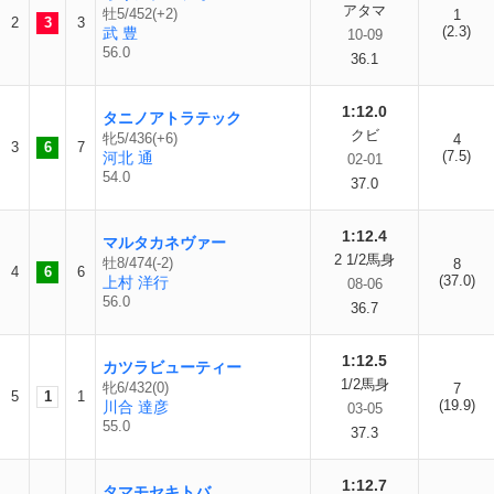
アタマ
牡5/452(+2)
1
2
3
3
(2.3)
武 豊
10-09
56.0
36.1
1:12.0
タニノアトラテック
クビ
牝5/436(+6)
4
3
6
7
(7.5)
河北 通
02-01
54.0
37.0
1:12.4
マルタカネヴァー
2 1/2馬身
牡8/474(-2)
8
4
6
6
(37.0)
上村 洋行
08-06
56.0
36.7
1:12.5
カツラビューティー
1/2馬身
牝6/432(0)
7
5
1
1
(19.9)
川合 達彦
03-05
55.0
37.3
1:12.7
タマモセキトバ