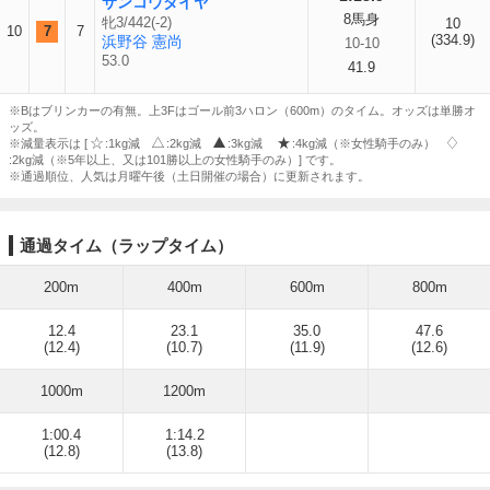
サンコウダイヤ
8馬身
牝3/442(-2)
10
10
7
7
(334.9)
浜野谷 憲尚
10-10
53.0
41.9
※Bはブリンカーの有無。上3Fはゴール前3ハロン（600m）のタイム。オッズは単勝オ
ッズ。
※減量表示は [
:1kg減
:2kg減
:3kg減
:4kg減（※女性騎手のみ）
:2kg減（※5年以上、又は101勝以上の女性騎手のみ）] です。
※通過順位、人気は月曜午後（土日開催の場合）に更新されます。
通過タイム（ラップタイム）
200m
400m
600m
800m
12.4
23.1
35.0
47.6
(12.4)
(10.7)
(11.9)
(12.6)
1000m
1200m
1:00.4
1:14.2
(12.8)
(13.8)