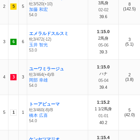
3馬身
牡3/520(+10)
8
2
5
5
(142.5)
加藤 和宏
02-02
54.0
39.6
1:15.0
エメラルドスルスミ
2馬身
牝3/472(-12)
3
3
6
6
(5.1)
玉井 智光
05-06
53.0
39.3
1:15.0
ユーワミラージュ
ハナ
牡3/464(+4)/B
2
4
3
3
(3.8)
岡部 幸雄
05-04
54.0
39.4
1:15.2
トーアピューマ
1 1/2馬身
牡3/460(-8)/B
5
5
1
1
(42.0)
橋本 広喜
01-01
54.0
40.2
1:15.4
ケンセツマリオ