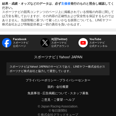
結果・成績・オッズなどのデータは、必ず
主催者
発行のものと照合し確認してく
ださい。
スポーツナビの競馬コンテンツのページ上に掲載されている情報の内容に関して
は万全を期しておりますが、その内容の正確性および安全性を保証するものでは
ありません。当該情報に基づいて被ったいかなる損害についても、LINEヤフー
株式会社および情報提供者は一切の責任を負いかねます。
Facebook
X(旧Twitter)
YouTube
スポーツナビ
スポーツナビ
スポーツナビ
公式ページ
公式アカウント
公式チャンネル
スポーツナビ
Yahoo! JAPAN
スポーツナビはYahoo! JAPANのサービスであり、LINEヤフー株式会社がス
ポーツナビ株式会社と協力して運営しています。
プライバシーポリシー
プライバシーセンター
規約
会社概要
免責事項
広告掲載について
スタッフ募集
ご意見・ご要望
ヘルプ
© Japan Racing Association.
© 毎日新聞社
© 株式会社グラッドキューブ