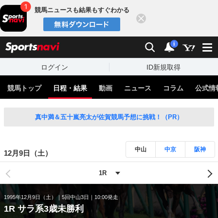
競馬ニュースも結果もすぐわかる
閉じる
スポーツナビ
検索
通知
i
ログイン
ID新規取得
競馬トップ
日程・結果
動画
ニュース
コラム
公式情
真中満＆五十嵐亮太が佐賀競馬予想に挑戦！（PR）
中山
中京
阪神
12月9日（土）
1995年12月9日（土）
5回中山3日
10:00発走
1R サラ系3歳未勝利