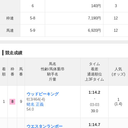
6
140円
3
枠連
5-8
7,190円
12
馬連
5-9
6,920円
12
競走成績
馬名
タイム
着
枠
馬
性齢/馬体重/B
着差
人気
順
番
番
騎手名
通過順位
(オッズ)
斤量
上3Fタイム
1:14.2
ウッドビーキング
-
牡3/464(-4)
1
1
8
9
(1.4)
蛯名 正義
03-03
54.0
39.0
1:14.7
ウエスタンランボー