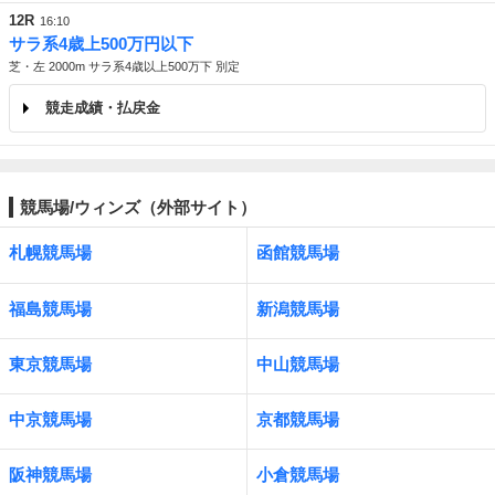
12R
16:10
サラ系4歳上500万円以下
芝・左 2000m サラ系4歳以上500万下 別定
競走成績・払戻金
競馬場/ウィンズ（外部サイト）
札幌競馬場
函館競馬場
福島競馬場
新潟競馬場
東京競馬場
中山競馬場
中京競馬場
京都競馬場
阪神競馬場
小倉競馬場