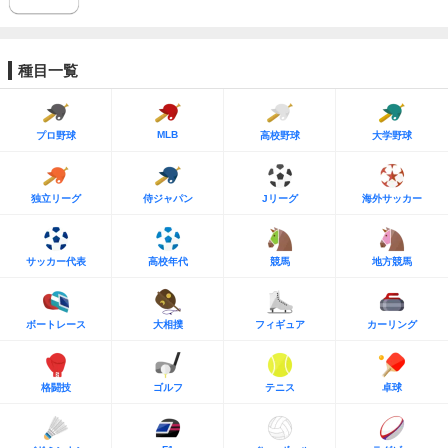
種目一覧
MLB
プロ野球
高校野球
大学野球
独立リーグ
侍ジャパン
Jリーグ
海外サッカー
サッカー代表
高校年代
競馬
地方競馬
ボートレース
大相撲
フィギュア
カーリング
格闘技
ゴルフ
テニス
卓球