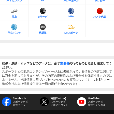
F1
バドミントン
バレーボール
ラグビー
NBA
陸上
Bリーグ
バスケ代表
学生バスケ
他競技
Doスポーツ
結果・成績・オッズなどのデータは、必ず
主催者
発行のものと照合し確認してく
ださい。
スポーツナビの競馬コンテンツのページ上に掲載されている情報の内容に関して
は万全を期しておりますが、その内容の正確性および安全性を保証するものでは
ありません。当該情報に基づいて被ったいかなる損害についても、LINEヤフー
株式会社および情報提供者は一切の責任を負いかねます。
Facebook
X(旧Twitter)
YouTube
スポーツナビ
スポーツナビ
スポーツナビ
公式ページ
公式アカウント
公式チャンネル