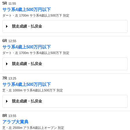
5R
11:55
サラ系4歳上500万円以下
ダート・左 1700m サラ系4歳以上500万下 別定
競走成績・払戻金
6R
12:55
サラ系4歳上500万円以下
ダート・左 1700m サラ系4歳以上500万下 別定
競走成績・払戻金
7R
13:25
サラ系4歳上500万円以下
芝・左 1000m サラ系4歳以上500万下 別定
競走成績・払戻金
8R
13:55
アラブ大賞典
芝・左 2500m アラ系4歳以上オープン 別定