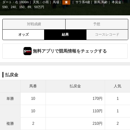
ダート・右 1800m
天気：
小雨
馬場：
サラ系4歳
新馬 馬齢
本賞金：
重
590、240、150、89、59万円
対戦成績
予想
オッズ
結果
コースレコード
無料アプリで競馬情報をチェックする
払戻金
馬番
払戻金
人気
単勝
10
170円
1
10
110円
1
複勝
2
210円
2