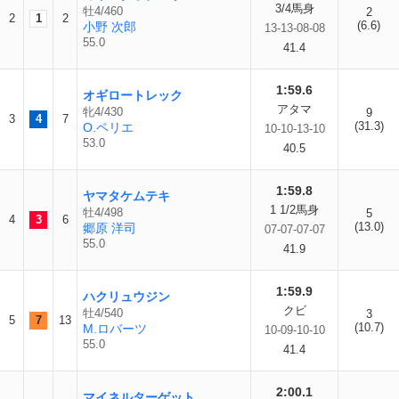
3/4馬身
牡4/460
2
2
1
2
(6.6)
小野 次郎
13-13-08-08
55.0
41.4
1:59.6
オギロートレック
アタマ
牝4/430
9
3
4
7
(31.3)
O.ペリエ
10-10-13-10
53.0
40.5
1:59.8
ヤマタケムテキ
1 1/2馬身
牡4/498
5
4
3
6
(13.0)
郷原 洋司
07-07-07-07
55.0
41.9
1:59.9
ハクリュウジン
クビ
牡4/540
3
5
7
13
(10.7)
M.ロバーツ
10-09-10-10
55.0
41.4
2:00.1
マイネルターゲット