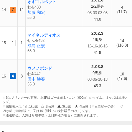
2:01.6
オギコルベット
1/2馬身
牡4/480
4
14
7
14
(11.7)
加藤 和宏
03-03-03-03
55.0
44.0
2:02.3
マイネルディオス
4馬身
せん4/492
14
15
1
1
(116.8)
成島 正規
16-16-16-16
55.0
41.8
2:03.8
ウメノボンド
9馬身
牡4/442
10
16
4
8
(47.6)
田中 勝春
03-05-10-13
55.0
45.3
※Bはブリンカーの有無。上3Fはゴール前3ハロン（600m）のタイム。オッズは単勝オ
ッズ。
※減量表示は [
:1kg減
:2kg減
:3kg減
:4kg減（※女性騎手のみ）
:2kg減（※5年以上、又は101勝以上の女性騎手のみ）] です。
※通過順位、人気は月曜午後（土日開催の場合）に更新されます。