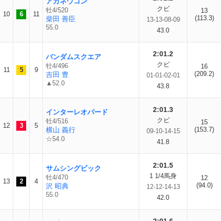
アカネウコン
クビ
牡4/520
13
10
6
11
(113.3)
柴田 善臣
13-13-08-09
55.0
43.0
2:01.2
バンダムスクエア
クビ
牡4/496
16
11
5
9
(209.2)
吉田 豊
01-01-02-01
▲52.0
43.8
2:01.3
インターレオパード
クビ
牡4/516
15
12
3
5
横山 義行
(153.7)
09-10-14-15
☆54.0
41.8
2:01.5
サムシングビック
1 1/4馬身
牡4/470
12
13
2
4
(94.0)
沢 昭典
12-12-14-13
55.0
42.0