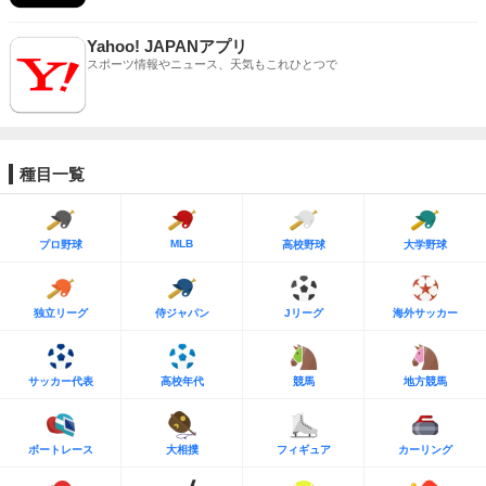
Yahoo! JAPANアプリ
スポーツ情報やニュース、天気もこれひとつで
種目一覧
MLB
プロ野球
高校野球
大学野球
独立リーグ
侍ジャパン
Jリーグ
海外サッカー
サッカー代表
高校年代
競馬
地方競馬
ボートレース
大相撲
フィギュア
カーリング