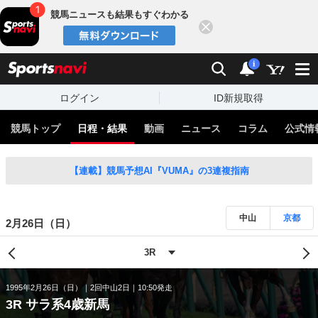
競馬ニュースも結果もすぐわかる
閉じる
スポーツナビ
検索
通知
i
ログイン
ID新規取得
競馬トップ
日程・結果
動画
ニュース
コラム
公式情
【連載】競馬予想AI『VUMA』の3連複指南
中山
京都
2月26日（日）
1995年2月26日（日）
2回中山2日
10:50発走
3R サラ系4歳新馬