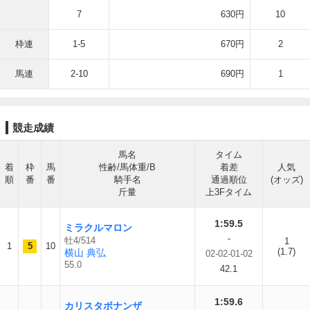
7
630円
10
枠連
1-5
670円
2
馬連
2-10
690円
1
競走成績
馬名
タイム
着
枠
馬
性齢/馬体重/B
着差
人気
順
番
番
騎手名
通過順位
(オッズ)
斤量
上3Fタイム
1:59.5
ミラクルマロン
-
牡4/514
1
1
5
10
(1.7)
横山 典弘
02-02-01-02
55.0
42.1
1:59.6
カリスタボナンザ