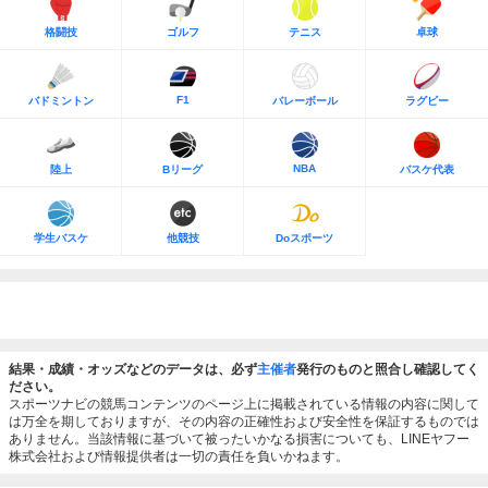
格闘技
ゴルフ
テニス
卓球
F1
バドミントン
バレーボール
ラグビー
NBA
陸上
Bリーグ
バスケ代表
学生バスケ
他競技
Doスポーツ
結果・成績・オッズなどのデータは、必ず
主催者
発行のものと照合し確認してく
ださい。
スポーツナビの競馬コンテンツのページ上に掲載されている情報の内容に関して
は万全を期しておりますが、その内容の正確性および安全性を保証するものでは
ありません。当該情報に基づいて被ったいかなる損害についても、LINEヤフー
株式会社および情報提供者は一切の責任を負いかねます。