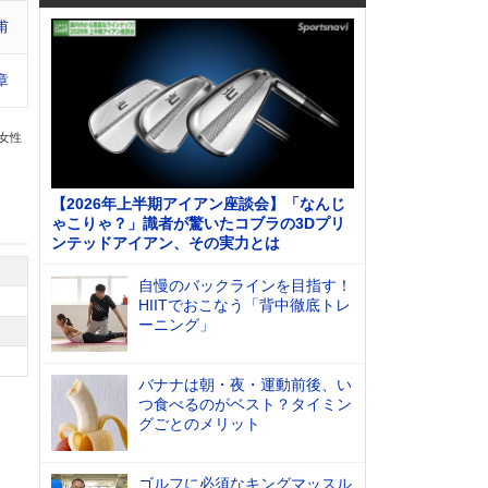
甫
章
の女性
【2026年上半期アイアン座談会】「なんじ
ゃこりゃ？」識者が驚いたコブラの3Dプリ
ンテッドアイアン、その実力とは
自慢のバックラインを目指す！
HIITでおこなう「背中徹底トレ
ーニング」
バナナは朝・夜・運動前後、い
つ食べるのがベスト？タイミン
グごとのメリット
ゴルフに必須なキングマッスル