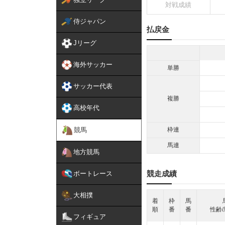
対戦成績
侍ジャパン
払戻金
Jリーグ
海外サッカー
単勝
サッカー代表
複勝
高校年代
競馬
枠連
馬連
地方競馬
競走成績
ボートレース
大相撲
着
枠
馬
順
番
番
性齢/
フィギュア