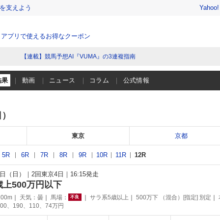
を支えよう
Yahoo
、アプリで使えるお得なクーポン
【連載】競馬予想AI『VUMA』の3連複指南
結果
動画
ニュース
コラム
公式情報
日）
東京
京都
5R
6R
7R
8R
9R
10R
11R
12R
30日（日）
2回東京4日
16:15発走
歳上500万円以下
00m
天気：
曇
馬場：
サラ系5歳以上
500万下 （混合）[指定] 別定
不良
00、190、110、74万円