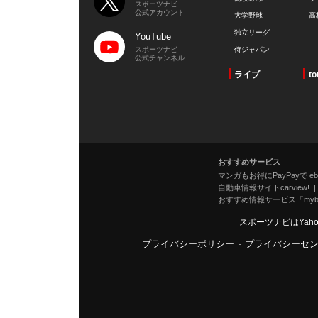
スポーツナビ
公式アカウント
大学野球
高
独立リーグ
YouTube
スポーツナビ
侍ジャパン
公式チャンネル
ライブ
to
おすすめサービス
マンガもお得にPayPayで eboo
自動車情報サイトcarview!
おすすめ情報サービス「mybe
スポーツナビはYah
プライバシーポリシー
-
プライバシーセ