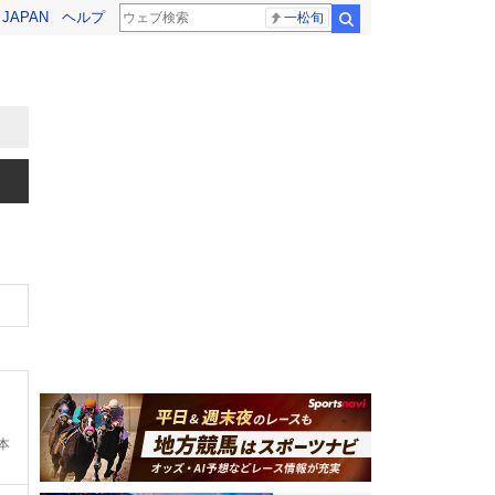
! JAPAN
ヘルプ
一松旬
検索
本