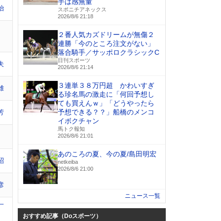
手は感無量
治
スポニチアネックス
2026/8/6 21:18
２番人気カズドリームが無傷２
連勝「今のところ注文がない」
落合騎手／サッポロクラシックC
日刊スポーツ
夫
2026/8/6 21:14
３連単３８万円超 かわいすぎ
雄
る珍名馬の激走に「何回予想し
ても買えんｗ」「どうやったら
予想できる？？」船橋のメンコ
芳
イボクチャン
馬トク報知
2026/8/6 21:01
あのころの夏、今の夏/島田明宏
昭
netkeiba
2026/8/6 21:00
彦
ニュース一覧
一
おすすめ記事（Doスポーツ）