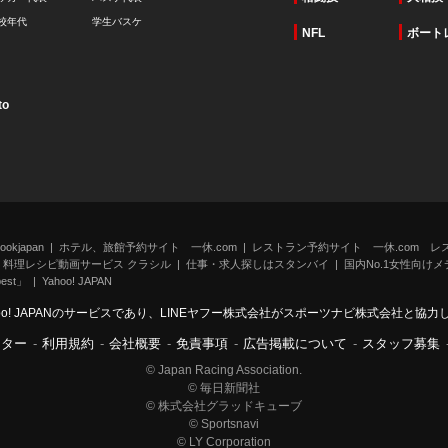
校年代
学生バスケ
NFL
ボート
to
kjapan
ホテル、旅館予約サイト 一休.com
レストラン予約サイト 一休.com レ
料理レシピ動画サービス クラシル
仕事・求人探しはスタンバイ
国内No.1女性向けメデ
st」
Yahoo! JAPAN
oo! JAPANのサービスであり、LINEヤフー株式会社がスポーツナビ株式会社と協
ンター
-
利用規約
-
会社概要
-
免責事項
-
広告掲載について
-
スタッフ募集
© Japan Racing Association.
© 毎日新聞社
© 株式会社グラッドキューブ
© Sportsnavi
© LY Corporation