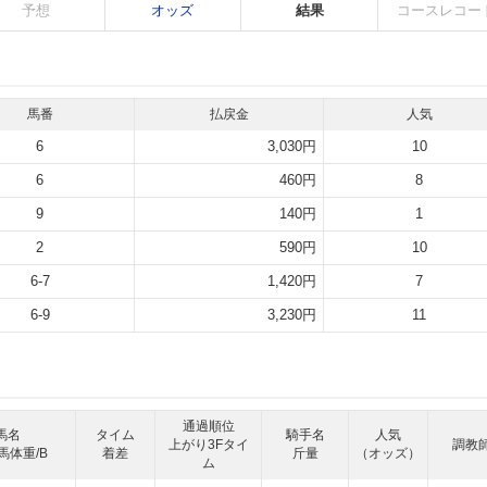
予想
オッズ
結果
コースレコー
馬番
払戻金
人気
6
3,030円
10
6
460円
8
9
140円
1
2
590円
10
6-7
1,420円
7
6-9
3,230円
11
通過順位
馬名
タイム
騎手名
人気
上がり3Fタイ
調教
馬体重/B
着差
斤量
（オッズ）
ム