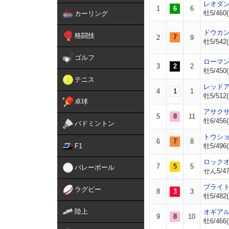
レオダ
1
6
6
牡5/460(
カーリング
ドウカ
格闘技
7
2
9
牡5/542(
ゴルフ
ローマ
3
2
2
牡5/450(
テニス
レッド
4
1
1
牡5/512(
卓球
アサク
5
8
11
牡6/456(
バドミントン
トウシ
6
7
8
F1
牡5/496(
ロック
7
5
5
バレーボール
せん5/47
ブライ
ラグビー
8
3
3
牡5/482(
陸上
オギア
9
8
10
牡6/466(