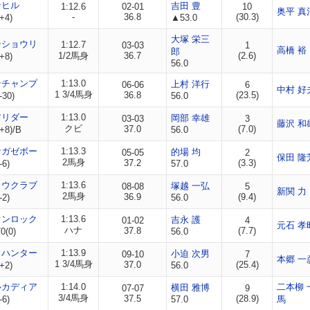
ンヒル
吉田 豊
1:12.6
02-01
10
奥平 真
-
36.8
(30.3)
+4)
▲53.0
大塚 栄三
ンショウリ
1:12.7
03-03
1
高橋 裕
郎
1/2馬身
36.7
(2.6)
+8)
56.0
ンチャンプ
1:13.0
上村 洋行
06-06
6
中村 好
1 3/4馬身
36.8
(23.5)
-30)
56.0
アリダー
1:13.0
岡部 幸雄
03-03
3
藤沢 和
クビ
37.0
(7.0)
+8)/B
56.0
サガゼボー
1:13.3
的場 均
05-05
2
保田 隆
2馬身
37.2
(3.3)
-6)
57.0
ョウクラブ
1:13.6
塚越 一弘
08-08
5
新関 力
2馬身
36.9
(9.4)
-2)
56.0
オンロック
1:13.6
吉永 護
01-02
4
元石 孝
ハナ
37.8
(7.7)
0(0)
56.0
トハンター
1:13.9
小迫 次男
09-10
7
本郷 一
1 3/4馬身
37.0
(25.4)
+2)
56.0
ルカディア
1:14.0
二本柳 
横田 雅博
07-07
9
3/4馬身
37.5
(28.9)
-6)
57.0
馬