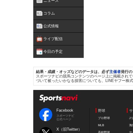
ニュース
コラム
公式情報
ライブ配信
今日の予定
結果・成績・オッズなどのデータは、必ず
主催者
発行の
スポーツナビの競馬コンテンツのページ上に掲載されて
づいて被ったいかなる損害についても、LINEヤフー株
Facebook
野球
サ
スポーツナビ
プロ野球
J
公式ページ
MLB
海
X（旧Twitter）
高校野球
サ