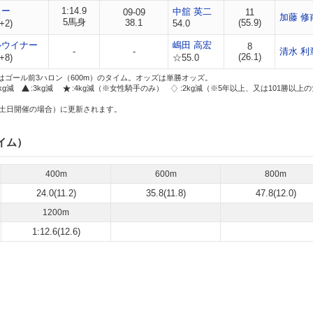
スー
1:14.9
中舘 英二
09-09
11
加藤 修
5馬身
38.1
(55.9)
+2)
54.0
ルウイナー
嶋田 高宏
8
-
-
清水 利
(26.1)
+8)
☆55.0
はゴール前3ハロン（600m）のタイム。オッズは単勝オッズ。
2kg減
:3kg減
:4kg減（※女性騎手のみ）
:2kg減（※5年以上、又は101勝以上
土日開催の場合）に更新されます。
イム）
400m
600m
800m
24.0(11.2)
35.8(11.8)
47.8(12.0)
1200m
1:12.6(12.6)