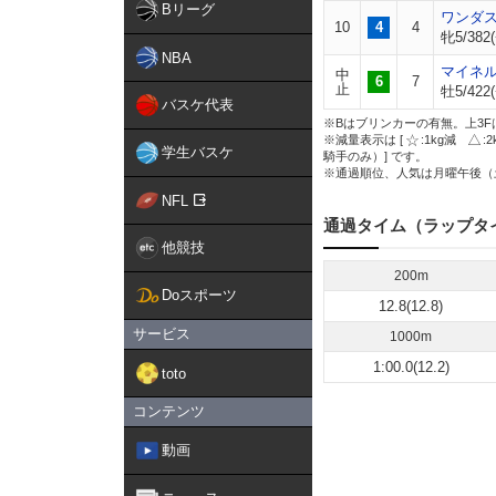
Bリーグ
ワンダ
10
4
4
牝5/382(
NBA
マイネ
中
6
7
止
牡5/422(
バスケ代表
※Bはブリンカーの有無。上3F
※減量表示は [
:1kg減
:
学生バスケ
騎手のみ）] です。
※通過順位、人気は月曜午後（
NFL
通過タイム（ラップタ
他競技
200m
Doスポーツ
12.8(12.8)
サービス
1000m
1:00.0(12.2)
toto
コンテンツ
動画