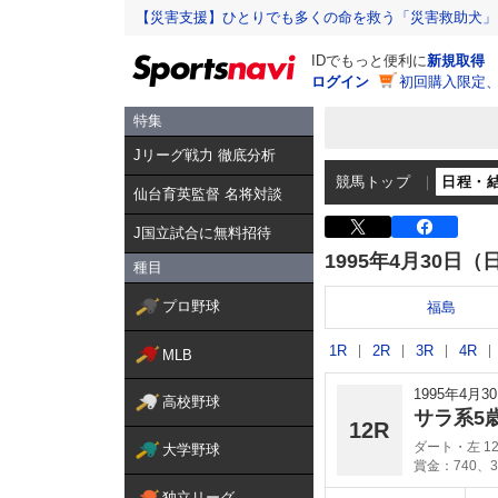
【災害支援】ひとりでも多くの命を救う「災害救助犬」
IDでもっと便利に
新規取得
ログイン
初回購入限定
特集
Jリーグ戦力 徹底分析
競馬トップ
日程・
仙台育英監督 名将対談
J国立試合に無料招待
1995年4月30日（
種目
プロ野球
福島
1R
2R
3R
4R
MLB
1995年4月
高校野球
サラ系5
12R
ダート・左 12
大学野球
賞金：740、3
独立リーグ