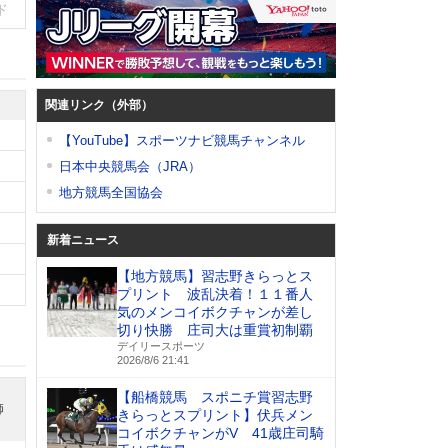
ド
関連リンク（外部）
【YouTube】スポーツナビ競馬チャンネル
日本中央競馬会（JRA）
地方競馬全国協会
新着ニュース
【地方競馬】習志野きらっとス
プリント 波乱決着！１１番人
気のメンコイボクチャンが差し
切り快勝 庄司大は重賞初制覇
デイリースポーツ
2026/8/6 21:41
【船橋競馬 スポニチ賞習志野
師
きらっとスプリント】伏兵メン
コイボクチャンがV 41歳庄司騎