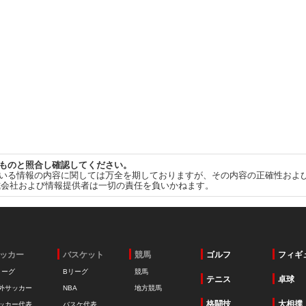
ものと照合し確認してください。
いる情報の内容に関しては万全を期しておりますが、その内容の正確性およ
式会社および情報提供者は一切の責任を負いかねます。
ッカー
バスケット
競馬
ゴルフ
フィギ
リーグ
Bリーグ
競馬
テニス
卓球
外サッカー
NBA
地方競馬
格闘技
大相撲
ッカー代表
バスケ代表