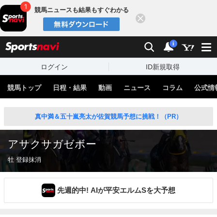
競馬ニュースも結果もすぐわかる
閉じる
スポーツナビ
検索
通知
i
ログイン
ID新規取得
競馬トップ
日程・結果
動画
ニュース
コラム
公式情
真中満＆五十嵐亮太が佐賀競馬予想に挑戦！（PR）
アサクサガゼボー
牡 登録抹消
先週的中! AIが平安エルムSを大予想