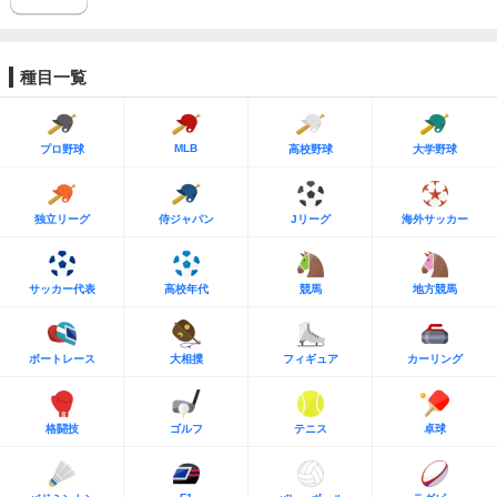
種目一覧
MLB
プロ野球
高校野球
大学野球
独立リーグ
侍ジャパン
Jリーグ
海外サッカー
サッカー代表
高校年代
競馬
地方競馬
ボートレース
大相撲
フィギュア
カーリング
格闘技
ゴルフ
テニス
卓球