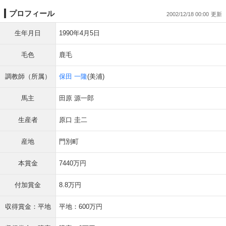
プロフィール
2002/12/18 00:00
生年月日
1990年4月5日
毛色
鹿毛
調教師（所属）
保田 一隆
(美浦)
馬主
田原 源一郎
生産者
原口 圭二
産地
門別町
本賞金
7440万円
付加賞金
8.8万円
収得賞金：平地
平地：600万円