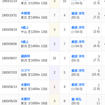
1993/11/14
3
10
(2.3)
東京 ダ1200m 13頭
(☆54.0)
本栖湖
郷原 洋司
3
1993/10/31
7
4
(7.2)
東京 芝1400m 16頭
(55.0)
4歳上
郷原 洋司
1
1993/09/19
3
2
(2.6)
中山 芝1200m 13頭
(☆54.0)
4歳上
郷原 洋司
2
1993/09/06
2
7
(4.4)
新潟 芝1400m 12頭
(☆54.0)
越路特
郷原 洋司
3
1993/08/07
15
3
(7.7)
新潟 芝1600m 16頭
(55.0)
ロズマ
郷原 洋司
5
1993/07/03
2
5
(15.4)
福島 芝1200m 11頭
(55.0)
未勝利
郷原 洋司
1
1993/06/13
1
9
(1.8)
東京 芝1400m 13頭
(☆54.0)
未勝利
黛 幸弘
1
1993/05/29
3
8
(-)
東京 ダ1600m 16頭
(55.0)