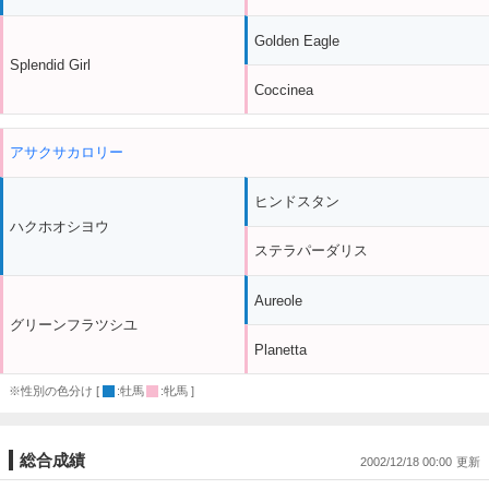
Golden Eagle
Splendid Girl
Coccinea
アサクサカロリー
ヒンドスタン
ハクホオシヨウ
ステラパーダリス
Aureole
グリーンフラツシユ
Planetta
※性別の色分け [
:牡馬
:牝馬 ]
総合成績
2002/12/18 00:00