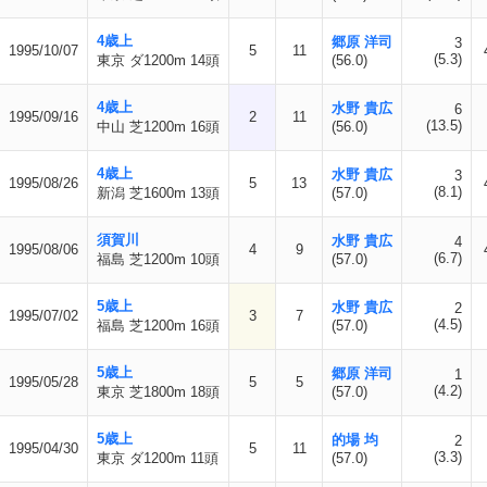
4歳上
郷原 洋司
3
1995/10/07
5
11
(5.3)
東京 ダ1200m 14頭
(56.0)
4歳上
水野 貴広
6
1995/09/16
2
11
(13.5)
中山 芝1200m 16頭
(56.0)
4歳上
水野 貴広
3
1995/08/26
5
13
(8.1)
新潟 芝1600m 13頭
(57.0)
須賀川
水野 貴広
4
1995/08/06
4
9
(6.7)
福島 芝1200m 10頭
(57.0)
5歳上
水野 貴広
2
1995/07/02
3
7
(4.5)
福島 芝1200m 16頭
(57.0)
5歳上
郷原 洋司
1
1995/05/28
5
5
(4.2)
東京 芝1800m 18頭
(57.0)
5歳上
的場 均
2
1995/04/30
5
11
(3.3)
東京 ダ1200m 11頭
(57.0)