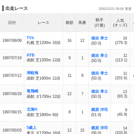
出走レース
2002/12/21 00:00
騎手
人気
日付
レース
着順
馬番
(オッズ)
(斤量)
TVh
徳吉 孝士
16
1997/08/09
16
12
札幌 芝1200m 16頭
(279.3)
(50.0)
HTB
徳吉 孝士
11
1997/07/19
9
1
函館 芝1200m 12頭
(113.1)
(50.0)
津軽海
徳吉 孝士
11
1997/07/12
11
8
(201.6)
函館 芝1800m 11頭
(50.0)
竜飛崎
徳吉 孝士
12
1997/06/29
12
7
(93.3)
函館 ダ1700m 12頭
(50.0)
北海H
郷原 洋司
9
1997/06/15
8
1
(45.9)
函館 芝1800m 9頭
(51.0)
5歳上
郷原 洋司
14
1997/05/03
12
15
(103.8)
東京 ダ1200m 16頭
(56.0)