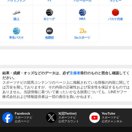
F1
バドミントン
バレーボール
ラグビー
NBA
陸上
Bリーグ
バスケ代表
学生バスケ
他競技
Doスポーツ
結果・成績・オッズなどのデータは、必ず
主催者
発行のものと照合し確認してく
ださい。
スポーツナビの競馬コンテンツのページ上に掲載されている情報の内容に関して
は万全を期しておりますが、その内容の正確性および安全性を保証するものでは
ありません。当該情報に基づいて被ったいかなる損害についても、LINEヤフー
株式会社および情報提供者は一切の責任を負いかねます。
Facebook
X(旧Twitter)
YouTube
スポーツナビ
スポーツナビ
スポーツナビ
公式ページ
公式アカウント
公式チャンネル