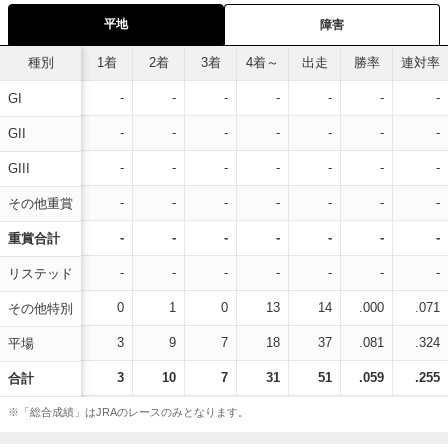
平地
障害
種別
1着
2着
3着
4着～
出走
勝率
連対率
-
-
-
-
-
-
-
GI
-
-
-
-
-
-
-
GII
-
-
-
-
-
-
-
GIII
-
-
-
-
-
-
-
その他重賞
-
-
-
-
-
-
-
重賞合計
-
-
-
-
-
-
-
リステッド
0
1
0
13
14
.000
.071
その他特別
3
9
7
18
37
.081
.324
平場
3
10
7
31
51
.059
.255
合計
※「総合成績」はJRAのレースのみとなります。