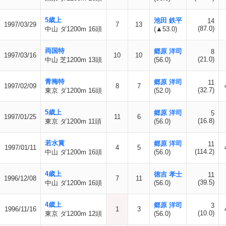
5歳上
池田 鉄平
14
1997/03/29
7
13
(87.0)
中山 ダ1200m 16頭
(▲53.0)
両国特
郷原 洋司
8
1997/03/16
10
10
(21.0)
中山 芝1200m 13頭
(56.0)
青梅特
郷原 洋司
11
1997/02/09
8
7
(32.7)
東京 ダ1200m 16頭
(52.0)
5歳上
郷原 洋司
5
1997/01/25
11
6
(16.8)
東京 ダ1200m 11頭
(56.0)
若水賞
郷原 洋司
11
1997/01/11
4
5
(114.2)
中山 ダ1200m 16頭
(56.0)
4歳上
徳吉 孝士
11
1996/12/08
7
11
(39.5)
中山 ダ1200m 16頭
(56.0)
4歳上
郷原 洋司
3
1996/11/16
1
3
(10.0)
東京 ダ1200m 12頭
(56.0)