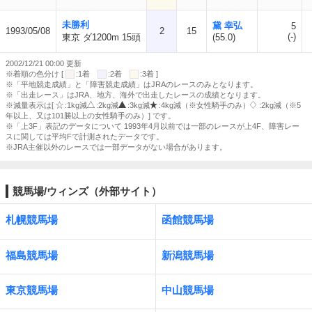
未勝利
黛 幸弘
5
1993/05/08
2
15
(-)
東京 ダ1200m 15頭
(55.0)
2002/12/21 00:00 更新
※着順の色分け [
:1着
:2着
:3着 ]
※「平地競走成績」と「障害競走成績」はJRAのレースのみとなります。
※「出走レース」はJRA、地方、海外で出走したレースの成績となります。
※減量表示は[
:1kg減
:2kg減
:3kg減
:4kg減（※女性騎手のみ）
:2kg減（※5
年以上、又は101勝以上の女性騎手のみ）] です。
※「上3F」表記のデータについて 1993年4月以前では一部のレースが上4F、障害レー
スに関しては平均Fで計測されたデータです。
※JRA主催以外のレースでは一部データがない場合があります。
競馬場/ウィンズ（外部サイト）
札幌競馬場
函館競馬場
福島競馬場
新潟競馬場
東京競馬場
中山競馬場