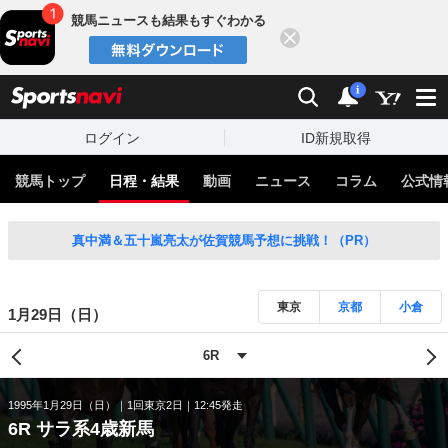
競馬ニュースも結果もすぐわかる
閉じる
スポーツナビ
検索
通知
i
ログイン
ID新規取得
競馬トップ
日程・結果
動画
ニュース
コラム
公式情
真中満＆五十嵐亮太が佐賀競馬予想に挑戦！（PR）
東京
京都
小倉
1月29日（日）
1995年1月29日（日）
1回東京2日
12:45発走
6R サラ系4歳新馬