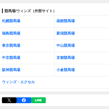
競馬場/ウィンズ（外部サイト）
札幌競馬場
函館競馬場
福島競馬場
新潟競馬場
東京競馬場
中山競馬場
中京競馬場
京都競馬場
阪神競馬場
小倉競馬場
ウィンズ・エクセル