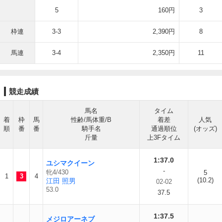
5
160円
3
枠連
3-3
2,390円
8
馬連
3-4
2,350円
11
競走成績
馬名
タイム
着
枠
馬
性齢/馬体重/B
着差
人気
順
番
番
騎手名
通過順位
(オッズ)
斤量
上3Fタイム
1:37.0
ユシマクイーン
-
牝4/430
5
1
3
4
(10.2)
江田 照男
02-02
53.0
37.5
1:37.5
メジロアーネブ