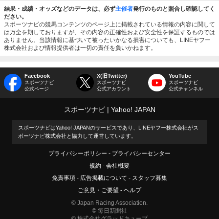
結果・成績・オッズなどのデータは、必ず
主催者
発行のものと照合し確認してく
ださい。
スポーツナビの競馬コンテンツのページ上に掲載されている情報の内容に関して
は万全を期しておりますが、その内容の正確性および安全性を保証するものでは
ありません。当該情報に基づいて被ったいかなる損害についても、LINEヤフー
株式会社および情報提供者は一切の責任を負いかねます。
Facebook
X(旧Twitter)
YouTube
スポーツナビ
スポーツナビ
スポーツナビ
公式ページ
公式アカウント
公式チャンネル
スポーツナビ
Yahoo! JAPAN
スポーツナビはYahoo! JAPANのサービスであり、LINEヤフー株式会社がス
ポーツナビ株式会社と協力して運営しています。
プライバシーポリシー
プライバシーセンター
規約
会社概要
免責事項
広告掲載について
スタッフ募集
ご意見・ご要望
ヘルプ
© Japan Racing Association.
© 毎日新聞社
© 株式会社グラッドキューブ