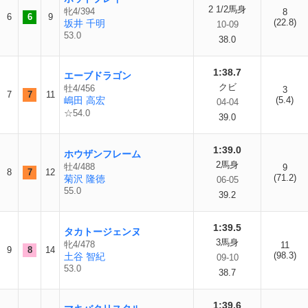
2 1/2馬身
牝4/394
8
6
6
9
(22.8)
坂井 千明
10-09
53.0
38.0
1:38.7
エーブドラゴン
クビ
牡4/456
3
7
7
11
嶋田 高宏
(5.4)
04-04
☆54.0
39.0
1:39.0
ホウザンフレーム
2馬身
牡4/488
9
8
7
12
(71.2)
菊沢 隆徳
06-05
55.0
39.2
1:39.5
タカトージェンヌ
3馬身
牝4/478
11
9
8
14
(98.3)
土谷 智紀
09-10
53.0
38.7
1:39.6