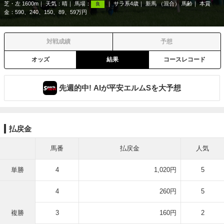
芝・左 1600m
天気：
晴
馬場：
サラ系4歳
新馬 （混合） 馬齢
本賞
良
金：590、240、150、89、59万円
対戦成績
予想
オッズ
結果
コースレコード
先週的中! AIが平安エルムSを大予想
払戻金
馬番
払戻金
人気
単勝
4
1,020円
5
4
260円
5
複勝
3
160円
2