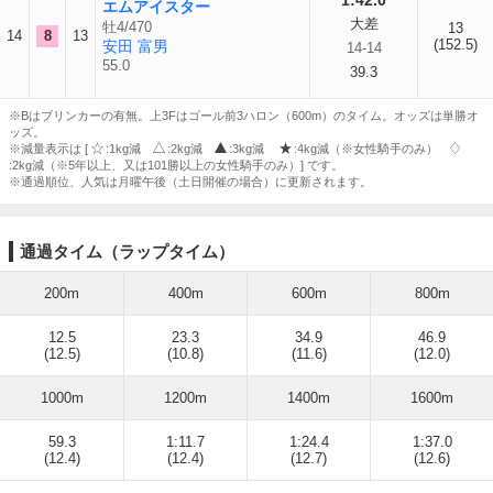
1:42.0
エムアイスター
大差
牡4/470
13
14
8
13
(152.5)
安田 富男
14-14
55.0
39.3
※Bはブリンカーの有無。上3Fはゴール前3ハロン（600m）のタイム。オッズは単勝オ
ッズ。
※減量表示は [
:1kg減
:2kg減
:3kg減
:4kg減（※女性騎手のみ）
:2kg減（※5年以上、又は101勝以上の女性騎手のみ）] です。
※通過順位、人気は月曜午後（土日開催の場合）に更新されます。
通過タイム（ラップタイム）
200m
400m
600m
800m
12.5
23.3
34.9
46.9
(12.5)
(10.8)
(11.6)
(12.0)
1000m
1200m
1400m
1600m
59.3
1:11.7
1:24.4
1:37.0
(12.4)
(12.4)
(12.7)
(12.6)