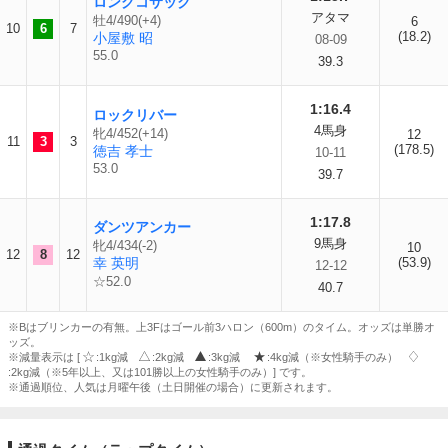
ロングコサック
アタマ
牡4/490(+4)
6
10
6
7
(18.2)
小屋敷 昭
08-09
55.0
39.3
1:16.4
ロックリバー
4馬身
牝4/452(+14)
12
11
3
3
(178.5)
徳吉 孝士
10-11
53.0
39.7
1:17.8
ダンツアンカー
9馬身
牝4/434(-2)
10
12
8
12
幸 英明
(53.9)
12-12
☆52.0
40.7
※Bはブリンカーの有無。上3Fはゴール前3ハロン（600m）のタイム。オッズは単勝オ
ッズ。
※減量表示は [
:1kg減
:2kg減
:3kg減
:4kg減（※女性騎手のみ）
:2kg減（※5年以上、又は101勝以上の女性騎手のみ）] です。
※通過順位、人気は月曜午後（土日開催の場合）に更新されます。