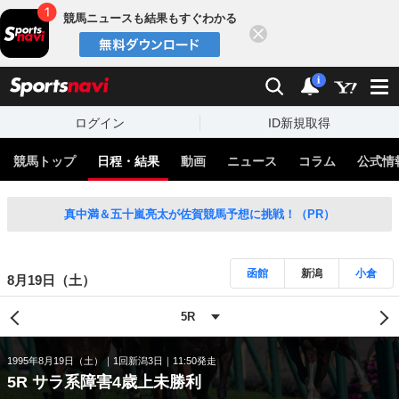
競馬ニュースも結果もすぐわかる
閉じる
スポーツナビ
検索
通知
i
ログイン
ID新規取得
競馬トップ
日程・結果
動画
ニュース
コラム
公式情
真中満＆五十嵐亮太が佐賀競馬予想に挑戦！（PR）
函館
新潟
小倉
8月19日（土）
1995年8月19日（土）
1回新潟3日
11:50発走
5R サラ系障害4歳上未勝利