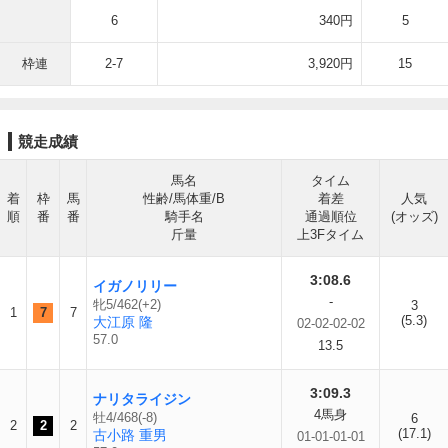
6
340円
5
枠連
2-7
3,920円
15
競走成績
馬名
タイム
着
枠
馬
性齢/馬体重/B
着差
人気
順
番
番
騎手名
通過順位
(オッズ)
斤量
上3Fタイム
3:08.6
イガノリリー
-
牝5/462(+2)
3
1
7
7
(5.3)
大江原 隆
02-02-02-02
57.0
13.5
3:09.3
ナリタライジン
4馬身
牡4/468(-8)
6
2
2
2
(17.1)
古小路 重男
01-01-01-01