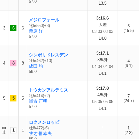
57.0
13.5
3:16.6
メジロフォール
大差
牝5/550(+8)
5
3
6
6
(15.5)
栗原 洋一
03-03-03-03
57.0
14.0
3:17.1
シンボリドレスデン
3馬身
牡5/462(+10)
4
4
8
8
(6.1)
成田 均
04-04-04-04
59.0
14.1
3:17.8
トウカンアルテミス
4馬身
牝5/414(+2)
7
5
5
5
(24.7)
瀬古 正明
05-05-05-05
57.0
14.1
ロクメンロッピ
-
牡8/472(-6)
1
中
1
1
止
(2.2)
牧之瀬 幸夫
-
59.0