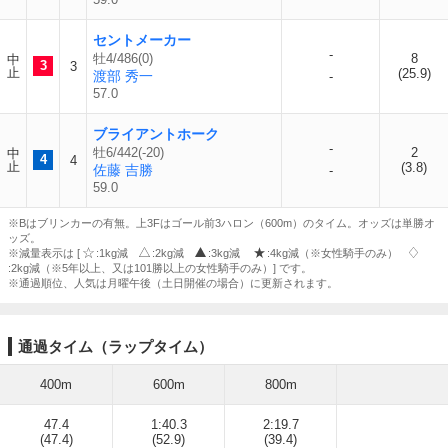
セントメーカー
-
牡4/486(0)
8
中
3
3
止
(25.9)
渡部 秀一
-
57.0
ブライアントホーク
-
牡6/442(-20)
2
中
4
4
止
(3.8)
佐藤 吉勝
-
59.0
※Bはブリンカーの有無。上3Fはゴール前3ハロン（600m）のタイム。オッズは単勝オ
ッズ。
※減量表示は [
:1kg減
:2kg減
:3kg減
:4kg減（※女性騎手のみ）
:2kg減（※5年以上、又は101勝以上の女性騎手のみ）] です。
※通過順位、人気は月曜午後（土日開催の場合）に更新されます。
通過タイム（ラップタイム）
400m
600m
800m
47.4
1:40.3
2:19.7
(47.4)
(52.9)
(39.4)