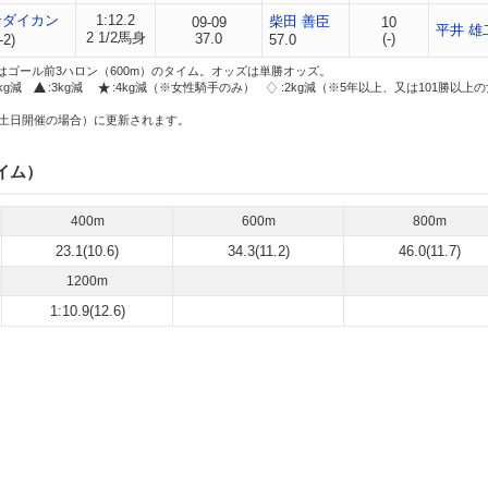
ンダイカン
1:12.2
柴田 善臣
09-09
10
平井 雄
2 1/2馬身
37.0
(-)
-2)
57.0
はゴール前3ハロン（600m）のタイム。オッズは単勝オッズ。
2kg減
:3kg減
:4kg減（※女性騎手のみ）
:2kg減（※5年以上、又は101勝以上
土日開催の場合）に更新されます。
イム）
400m
600m
800m
23.1(10.6)
34.3(11.2)
46.0(11.7)
1200m
1:10.9(12.6)