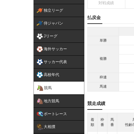
対戦成績
独立リーグ
払戻金
侍ジャパン
Jリーグ
単勝
海外サッカー
複勝
サッカー代表
高校年代
枠連
馬連
競馬
地方競馬
競走成績
ボートレース
着
枠
馬
順
番
番
性齢/
大相撲