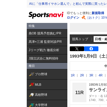
AIに「仕事用イヤホン選んで」と頼んで実際に買った
IDでもっと便利に
新規取得
ログイン
［おトク］10
特集
燕OB 競馬予想挑む/PR
競馬トップ
日程・
髙津×三浦 監督対談/PR
Jリーグ戦力 徹底分析
1993年1月9日（土
J国立試合に無料招待
種目
プロ野球
1R
2R
3R
4R
MLB
1993年1月
サンライ
11R
高校野球
ダート・右 12
1740、700、
大学野球