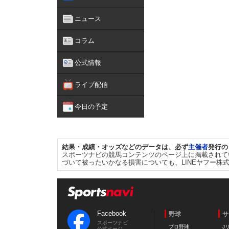
ニュース
コラム
公式情報
ライブ配信
今日の予定
結果・成績・オッズなどのデータは、必ず
主催者
発行の
スポーツナビの競馬コンテンツのページ上に掲載されて
づいて被ったいかなる損害についても、LINEヤフー株
Facebook
野球
サ
スポーツナビ
プロ野球
J
公式ページ