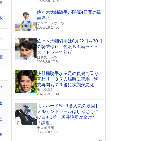
2026/8/9 18:01
清
佐々木大輔騎手が開催4日間の騎
敏
乗停止
サンケイスポーツ
2026/8/9 17:56
郎
佐々木大輔騎手は8月22日～30日
の騎乗停止、佐渡Ｓ１着ライヒ
スアドラーで斜行
蔵
日刊スポーツ
2026/8/9 17:54
二
荻野極騎手が左足の負傷で乗り
替わり ３Ｒ入場時に落馬 騎
乗再開も７Ｒ後に状態が悪化
郎
馬トク報知
2026/8/9 17:44
泰
【レパードS・1番人気の敗因】
メルカントゥールはしぶとく伸
びるも3着 坂井瑠星が挙げた
三
「課題」
東スポ競馬
2026/8/9 17:42
治