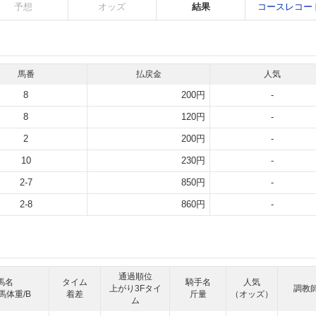
予想
オッズ
結果
コースレコー
馬番
払戻金
人気
8
200円
-
8
120円
-
2
200円
-
10
230円
-
2-7
850円
-
2-8
860円
-
通過順位
馬名
タイム
騎手名
人気
上がり3Fタイ
調教
馬体重/B
着差
斤量
（オッズ）
ム