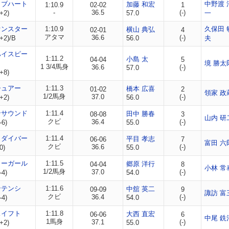
ィブハート
中野渡 
加藤 和宏
1:10.9
02-02
1
-
36.5
(-)
+2)
57.0
一
オンスター
1:10.9
久保田 
横山 典弘
02-01
4
アタマ
36.6
(-)
+2)/B
56.0
夫
ハイスピー
1:11.2
小島 太
04-04
5
境 勝太
1 3/4馬身
36.6
(-)
57.0
+8)
シュアー
1:11.3
橋本 広喜
01-02
2
領家 政
1/2馬身
37.0
(-)
+2)
56.0
ンサウンド
1:11.4
田中 勝春
08-08
3
山内 研
クビ
36.4
(-)
-6)
55.0
イダイバー
1:11.4
平目 孝志
06-06
7
富田 六
クビ
36.6
(-)
0)
55.0
ターガール
1:11.5
郷原 洋行
04-04
8
小林 常
1/2馬身
37.0
(-)
-4)
54.0
ンテンシ
1:11.6
中舘 英二
09-09
9
諏訪 富
クビ
36.4
(-)
-4)
54.0
スイフト
1:11.8
大西 直宏
06-06
6
中尾 銑
1馬身
37.1
(-)
+2)
55.0