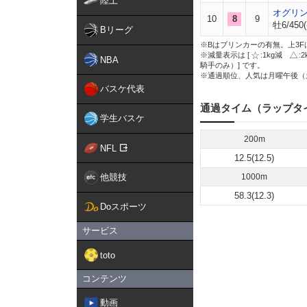
陸上
オグリ
10
8
9
牡6/450(
Bリーグ
※Bはブリンカーの有無。上3F
※減量表示は [
:1kg減
:
NBA
騎手のみ）] です。
※通過順位、人気は月曜午後（
バスケ代表
通過タイム（ラップタ
学生バスケ
200m
NFL
12.5(12.5)
他競技
1000m
58.3(12.3)
Doスポーツ
サービス
toto
コンテンツ
動画