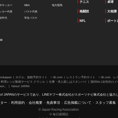
テニス
卓球
外サッカー
NBA
地方競馬
格闘技
大相撲
ッカー代表
バスケ代表
校年代
学生バスケ
NFL
ボート
to
kjapan
ホテル、旅館予約サイト 一休.com
レストラン予約サイト 一休.com レ
料理レシピ動画サービス クラシル
仕事・求人探しはスタンバイ
国内No.1女性向けメデ
st」
Yahoo! JAPAN
oo! JAPANのサービスであり、LINEヤフー株式会社がスポーツナビ株式会社と協
ンター
-
利用規約
-
会社概要
-
免責事項
-
広告掲載について
-
スタッフ募集
© Japan Racing Association.
© 毎日新聞社