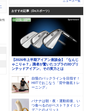
ニュース一覧
二
おすすめ記事（Doスポーツ）
の女性
【2026年上半期アイアン座談会】「なんじ
ゃこりゃ？」識者が驚いたコブラの3Dプリ
ンテッドアイアン、その実力とは
自慢のバックラインを目指す！
HIITでおこなう「背中徹底トレ
ーニング」
バナナは朝・夜・運動前後、い
つ食べるのがベスト？タイミン
グごとのメリット