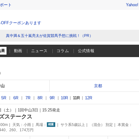
レポート
Yahoo
％OFFクーポンあります
真中満＆五十嵐亮太が佐賀競馬予想に挑戦！（PR）
結果
動画
ニュース
コラム
公式情報
）
中山
京都
5R
6R
7R
8R
9R
10R
11R
12R
9日（土）
1回中山3日
15:25発走
ズステークス
00m
天気：
小雨
馬場：
サラ系5歳以上
（混合） 別定
本賞金：
稍重
440、260、174万円