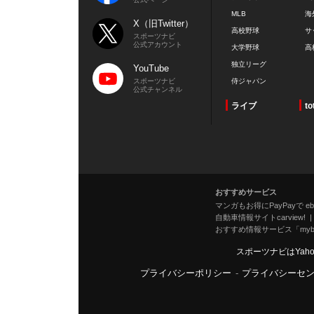
MLB
海
X（旧Twitter）
高校野球
サ
スポーツナビ
公式アカウント
大学野球
高
独立リーグ
YouTube
スポーツナビ
侍ジャパン
公式チャンネル
ライブ
to
おすすめサービス
マンガもお得にPayPayで eboo
自動車情報サイトcarview!
おすすめ情報サービス「mybe
スポーツナビはYah
プライバシーポリシー
-
プライバシーセ