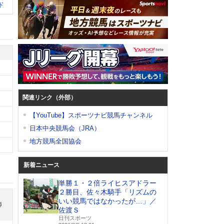
ド
関連リンク（外部）
【YouTube】スポーツナビ競馬チャンネル
日本中央競馬会（JRA）
地方競馬全国協会
新着ニュース
単勝１・２倍ライヒスアドラー
２勝目、佐々木騎手「リズムの
いい競馬ではなかったが…」／
師
佐渡Ｓ
日刊スポーツ