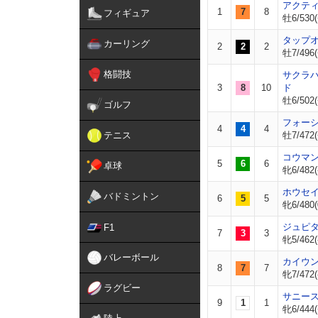
アクテ
1
7
8
フィギュア
牡6/530(
タップ
カーリング
2
2
2
牡7/496(
格闘技
サクラ
3
8
10
ド
牡6/502(
ゴルフ
フォー
4
4
4
テニス
牡7/472(
コウマ
5
6
6
卓球
牝6/482(
ホウセ
バドミントン
6
5
5
牝6/480(
ジュピ
F1
7
3
3
牝5/462(
バレーボール
カイウ
8
7
7
牝7/472(
ラグビー
サニー
9
1
1
牝6/444(