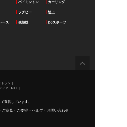
バドミントン
カーリング
ラグビー
陸上
レース
他競技
Doスポーツ
ストラン
ィア TRILL
力して運営しています。
-
ご意見・ご要望
-
ヘルプ・お問い合わせ