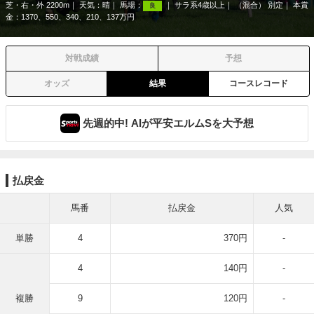
芝・右・外 2200m
天気：
晴
馬場：
サラ系4歳以上
（混合） 別定
本賞
良
金：1370、550、340、210、137万円
対戦成績
予想
オッズ
結果
コースレコード
先週的中! AIが平安エルムSを大予想
払戻金
馬番
払戻金
人気
単勝
4
370円
-
4
140円
-
複勝
9
120円
-