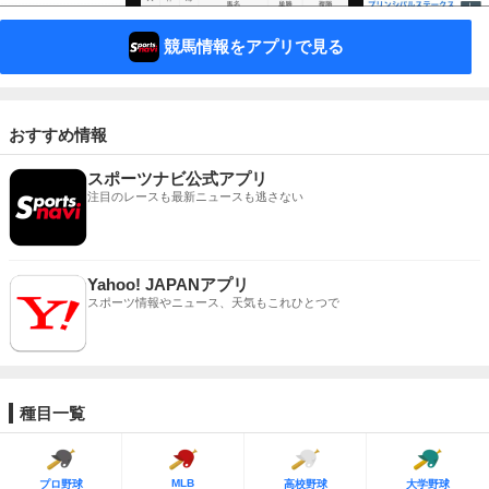
競馬情報をアプリで見る
おすすめ情報
スポーツナビ公式アプリ
注目のレースも最新ニュースも逃さない
Yahoo! JAPANアプリ
スポーツ情報やニュース、天気もこれひとつで
種目一覧
MLB
プロ野球
高校野球
大学野球