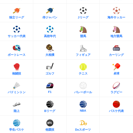
独立リーグ
侍ジャパン
Jリーグ
海外サッカー
サッカー代表
高校年代
競馬
地方競馬
ボートレース
大相撲
フィギュア
カーリング
格闘技
ゴルフ
テニス
卓球
F1
バドミントン
バレーボール
ラグビー
NBA
陸上
Bリーグ
バスケ代表
学生バスケ
他競技
Doスポーツ