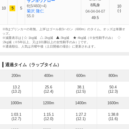
サンヨウアロー
8馬身
牝5/460(+4)
10
10
5
5
(-)
菊沢 隆仁
04-04-04-07
55.0
49.5
※Bはブリンカーの有無。上3Fはゴール前3ハロン（600m）のタイム。オッズは単勝オ
ッズ。
※減量表示は [
:1kg減
:2kg減
:3kg減
:4kg減（※女性騎手のみ）
:2kg減（※5年以上、又は101勝以上の女性騎手のみ）] です。
※通過順位、人気は月曜午後（土日開催の場合）に更新されます。
通過タイム（ラップタイム）
200m
400m
600m
800m
13.2
25.6
38.1
50.4
(13.2)
(12.4)
(12.5)
(12.3)
1000m
1200m
1400m
1600m
1:03.1
1:15.1
1:27.2
1:38.8
(12.7)
(12.0)
(12.1)
(11.6)