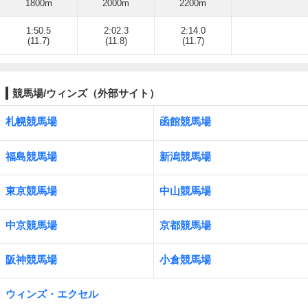
1800m
2000m
2200m
1:50.5
2:02.3
2:14.0
(11.7)
(11.8)
(11.7)
競馬場/ウィンズ（外部サイト）
札幌競馬場
函館競馬場
福島競馬場
新潟競馬場
東京競馬場
中山競馬場
中京競馬場
京都競馬場
阪神競馬場
小倉競馬場
ウィンズ・エクセル