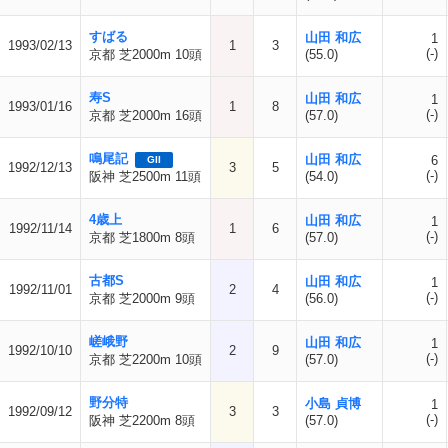
すばる
山田 和広
1
1993/02/13
1
3
(-)
京都 芝2000m 10頭
(55.0)
寿S
山田 和広
1
1993/01/16
1
8
(-)
京都 芝2000m 16頭
(57.0)
鳴尾記
山田 和広
6
GII
1992/12/13
3
5
(-)
阪神 芝2500m 11頭
(54.0)
4歳上
山田 和広
1
1992/11/14
1
6
(-)
京都 芝1800m 8頭
(57.0)
古都S
山田 和広
1
1992/11/01
2
4
(-)
京都 芝2000m 9頭
(56.0)
嵯峨野
山田 和広
1
1992/10/10
2
9
(-)
京都 芝2200m 10頭
(57.0)
野分特
小島 貞博
1
1992/09/12
3
3
(-)
阪神 芝2200m 8頭
(57.0)