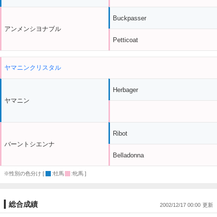
Buckpasser
アンメンシヨナブル
Petticoat
ヤマニンクリスタル
Herbager
ヤマニン
Ribot
バーントシエンナ
Belladonna
※性別の色分け [
:牡馬
:牝馬 ]
総合成績
2002/12/17 00:00