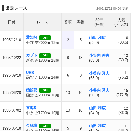
出走レース
2002/12/21 00:00
騎手
人気
日付
レース
着順
馬番
(オッズ)
(斤量)
愛知杯
山田 和広
10
GIII
1995/12/10
2
5
(30.6)
中京 芝2000m 13頭
(53.0)
カブト
小谷内 秀夫
13
GIII
1995/10/22
6
13
(50.7)
新潟 芝1800m 15頭
(53.0)
UHB
小谷内 秀夫
11
1995/09/10
6
8
函館 芝1800m 14頭
(75.2)
(53.0)
函館記
小谷内 秀夫
15
GIII
1995/08/20
10
16
(272.5)
函館 芝2000m 16頭
(56.0)
東海S
山田 和広
12
1995/07/02
10
10
(36.0)
中京 ダ1700m 16頭
(54.0)
金鯱賞
山田 和広
11
GIII
1995/06/18
5
9
(38.7)
中京 芝1800m 16頭
(54.0)