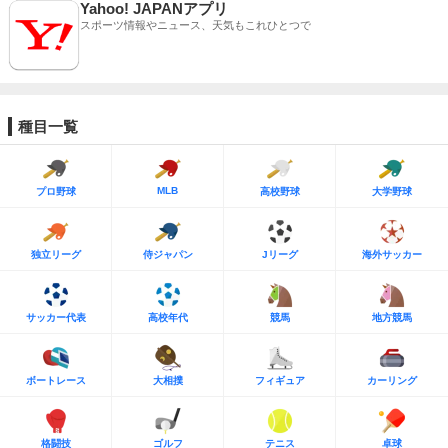
Yahoo! JAPANアプリ
スポーツ情報やニュース、天気もこれひとつで
種目一覧
MLB
プロ野球
高校野球
大学野球
独立リーグ
侍ジャパン
Jリーグ
海外サッカー
サッカー代表
高校年代
競馬
地方競馬
ボートレース
大相撲
フィギュア
カーリング
格闘技
ゴルフ
テニス
卓球