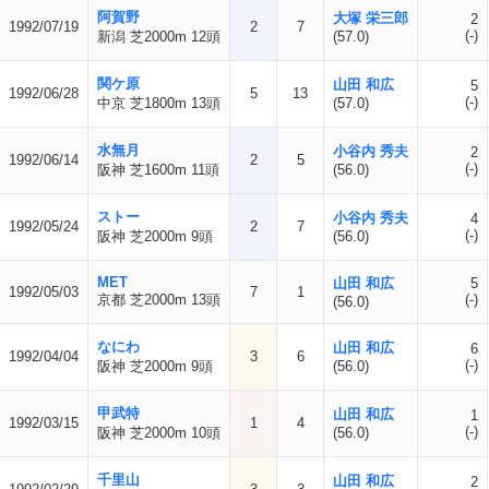
阿賀野
大塚 栄三郎
2
1992/07/19
2
7
(-)
新潟 芝2000m 12頭
(57.0)
関ケ原
山田 和広
5
1992/06/28
5
13
(-)
中京 芝1800m 13頭
(57.0)
水無月
小谷内 秀夫
2
1992/06/14
2
5
(-)
阪神 芝1600m 11頭
(56.0)
ストー
小谷内 秀夫
4
1992/05/24
2
7
(-)
阪神 芝2000m 9頭
(56.0)
MET
山田 和広
5
1992/05/03
7
1
京都 芝2000m 13頭
(-)
(56.0)
なにわ
山田 和広
6
1992/04/04
3
6
(-)
阪神 芝2000m 9頭
(56.0)
甲武特
山田 和広
1
1992/03/15
1
4
(-)
阪神 芝2000m 10頭
(56.0)
千里山
山田 和広
2