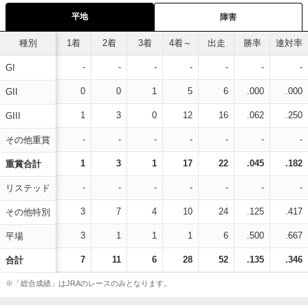
平地
障害
種別
1着
2着
3着
4着～
出走
勝率
連対率
-
-
-
-
-
-
-
GI
0
0
1
5
6
.000
.000
GII
1
3
0
12
16
.062
.250
GIII
-
-
-
-
-
-
-
その他重賞
1
3
1
17
22
.045
.182
重賞合計
-
-
-
-
-
-
-
リステッド
3
7
4
10
24
.125
.417
その他特別
3
1
1
1
6
.500
.667
平場
7
11
6
28
52
.135
.346
合計
※「総合成績」はJRAのレースのみとなります。