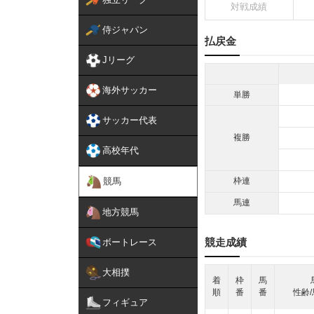
対戦成績
侍ジャパン
払戻金
Jリーグ
海外サッカー
単勝
サッカー代表
複勝
高校年代
競馬
枠連
馬連
地方競馬
競走成績
ボートレース
大相撲
着
枠
馬
順
番
番
性齢/
フィギュア