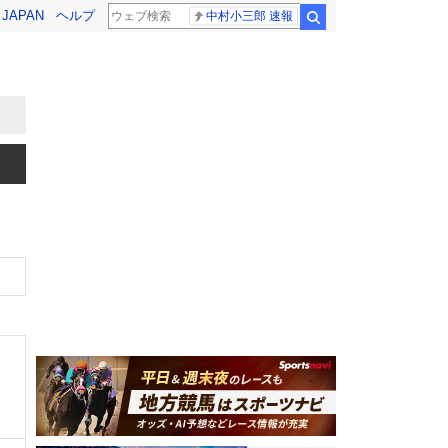
! JAPAN
ヘルプ
中村小三郎 速報
検索
、