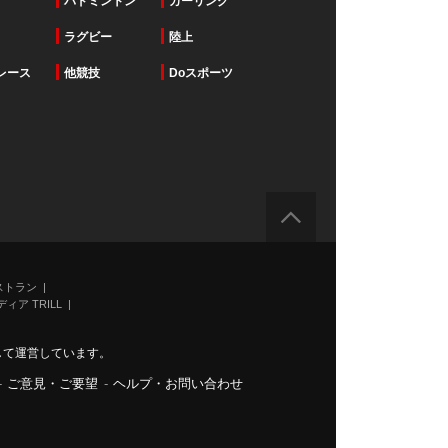
バドミントン
カーリング
ラグビー
陸上
レース
他競技
Doスポーツ
ストラン
ィア TRILL
力して運営しています。
-
ご意見・ご要望
-
ヘルプ・お問い合わせ