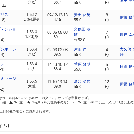
クビ
38.7
(-)
55.0
+12)
ガサス
1:53.2
安田 富男
09-12-13-13
8
伊藤 修
1 3/4馬身
37.5
(-)
+8)
55.0
ブテンショ
久保田 英
1:53.3
05-05-05-08
7
敬
鹿戸 幸
1/2馬身
39.1
(-)
-4)
☆52.0
ゲンホーシ
1:53.4
大久保 
宮田 仁
02-03-02-03
4
クビ
39.5
(-)
-4)
55.0
雄
オン
1:53.4
菅原 隆明
14-13-10-12
5
日迫 良
ハナ
38.4
(-)
-4)
55.0
ーミラージ
1:55.5
清水 英次
11-10-13-14
12
伊藤 修
大差
39.9
(-)
55.0
-2)
はゴール前3ハロン（600m）のタイム。オッズは単勝オッズ。
2kg減
:3kg減
:4kg減（※女性騎手のみ）
:2kg減（※5年以上、又は101勝以上
土日開催の場合）に更新されます。
イム）