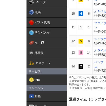
Bリーグ
牡4/548(
オギペ
NBA
10
4
6
牡4/452(
バスケ代表
ファイ
11
1
1
ン
牝4/404(
学生バスケ
シュウ
12
5
8
NFL
牡4/476(
オライ
13
8
14
他競技
牡4/568(
バンブ
Doスポーツ
14
2
2
ュ
牡4/472(
サービス
※Bはブリンカーの有無。上3F
toto
※減量表示は [
:1kg減
:
騎手のみ）] です。
コンテンツ
※通過順位、人気は月曜午後（
動画
通過タイム（ラップタ