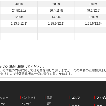
400m
600m
800m
24.5(12.1)
36.4(11.9)
49.2(12.8)
1200m
1400m
1600m
1:13.8(12.1)
1:25.9(12.1)
1:38.5(12.6)
ものと照合し確認してください。
いる情報の内容に関しては万全を期しておりますが、その内容の正確性およ
式会社および情報提供者は一切の責任を負いかねます。
ッカー
バスケット
競馬
ゴルフ
フィギ
リーグ
Bリーグ
競馬