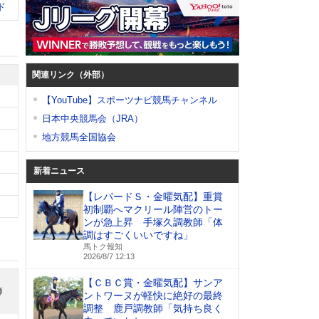
ド
関連リンク（外部）
【YouTube】スポーツナビ競馬チャンネル
日本中央競馬会（JRA）
地方競馬全国協会
新着ニュース
【レパードＳ・金曜気配】重賞
初制覇へマクリール陣営のトー
ンが急上昇 手塚久調教師「体
調はすごくいいですね」
馬トク報知
2026/8/7 12:13
【ＣＢＣ賞・金曜気配】サンア
師
ントワーヌが軽快に絶好の最終
調整 鹿戸調教師「気持ち良く