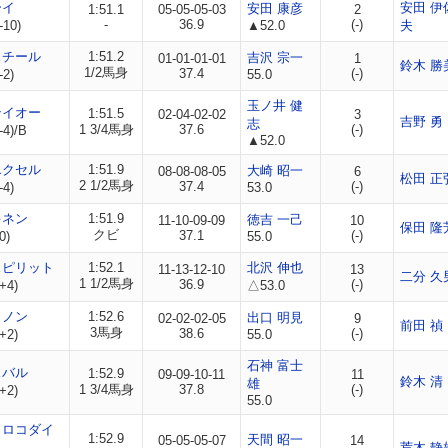
ーイ
安田 伊
安田 康彦
1:51.1
05-05-05-03
2
-
36.9
(-)
-10)
▲52.0
夫
スチール
1:51.2
吉沢 宗一
01-01-01-01
1
鈴木 勝
1/2馬身
37.4
(-)
-2)
55.0
玉ノ井 健
テイオー
1:51.5
02-04-02-02
3
吉野 勇
志
1 3/4馬身
37.6
(-)
-4)/B
▲52.0
エクセル
1:51.9
大崎 昭一
08-08-08-05
6
松田 正
2 1/2馬身
37.4
(-)
-4)
53.0
キネン
1:51.9
徳吉 一己
11-10-09-09
10
保田 隆
クビ
37.1
(-)
0)
55.0
スピリット
1:52.1
北沢 伸也
11-13-12-10
13
二分 久
1 1/2馬身
36.9
(-)
+4)
△53.0
カノン
1:52.6
出口 明見
02-02-02-05
9
前田 禎
3馬身
38.6
(-)
+2)
55.0
石神 富士
スバル
1:52.9
09-09-10-11
11
鈴木 清
雄
1 3/4馬身
37.8
(-)
+2)
55.0
クロコダイ
1:52.9
天間 昭一
05-05-05-07
14
荒木 静