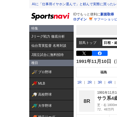
AIに「仕事用イヤホン選んで」と頼んで実際に買った
IDでもっと便利に
新規取得
ログイン
ヤフーショッピ
特集
Jリーグ戦力 徹底分析
競馬トップ
日程・
仙台育英監督 名将対談
J国立試合に無料招待
1991年11月10日
種目
プロ野球
福島
1R
2R
3R
4R
MLB
1991年11
高校野球
サラ系4
8R
芝・右 1800
大学野球
72、48万円
独立リーグ