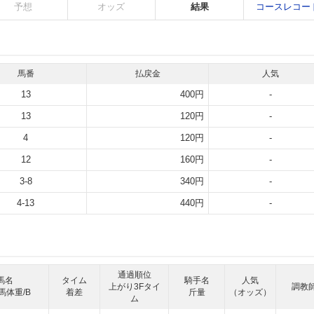
予想
オッズ
結果
コースレコー
馬番
払戻金
人気
13
400円
-
13
120円
-
4
120円
-
12
160円
-
3-8
340円
-
4-13
440円
-
通過順位
馬名
タイム
騎手名
人気
上がり3Fタイ
調教
馬体重/B
着差
斤量
（オッズ）
ム