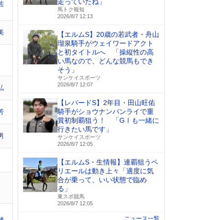
走っていたね」
佐
馬トク報知
2026/8/7 12:13
美
【エルムS】20歳の若武者・舟山
瑠泉騎手がウェイワードアクト
と初タイトルへ 「操縦性の高
い馬なので、どんな競馬もでき
そう」
サンケイスポーツ
2026/8/7 12:07
弘
【レパードS】2年目・田山旺佑
騎手がショウナンバンライで重
芳
賞初制覇狙う！ 「GⅠも一緒に
行きたい馬です」
男
サンケイスポーツ
2026/8/7 12:05
【エルムS・生情報】連覇狙うペ
リエールは動き上々「適度に気
合が乗って、いい状態で臨め
る」
東スポ競馬
2026/8/7 12:05
ニュース一覧
雄