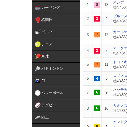
スシボ
1
8
13
牡4/458(
カーリング
ブルー
2
3
4
格闘技
牡4/434(
ゴルフ
カール
7
3
12
牡4/456(
テニス
マーク
4
3
3
牝4/484(
卓球
トヨノ
5
7
11
牡4/408(
バドミントン
スズノ
6
4
5
F1
牡4/482(
ハヤテ
7
6
9
バレーボール
牡4/450(
ラグビー
カミノ
6
8
10
牡4/486(
陸上
セント
9
5
7
ル