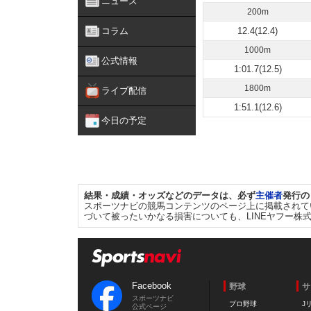
ニュース
200m
コラム
12.4(12.4)
1000m
公式情報
1:01.7(12.5)
1800m
ライブ配信
1:51.1(12.6)
今日の予定
結果・成績・オッズなどのデータは、必ず
主催者
発行の
スポーツナビの競馬コンテンツのページ上に掲載されて
づいて被ったいかなる損害についても、LINEヤフー株
Facebook
野球
サ
スポーツナビ
プロ野球
J
公式ページ