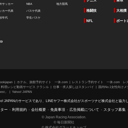
テニス
卓球
外サッカー
NBA
地方競馬
格闘技
大相撲
ッカー代表
バスケ代表
校年代
学生バスケ
NFL
ボート
to
kjapan
ホテル、旅館予約サイト 一休.com
レストラン予約サイト 一休.com レ
料理レシピ動画サービス クラシル
仕事・求人探しはスタンバイ
国内No.1女性向けメデ
st」
Yahoo! JAPAN
oo! JAPANのサービスであり、LINEヤフー株式会社がスポーツナビ株式会社と協
ンター
-
利用規約
-
会社概要
-
免責事項
-
広告掲載について
-
スタッフ募集
© Japan Racing Association.
© 毎日新聞社
© 株式会社グラッドキューブ