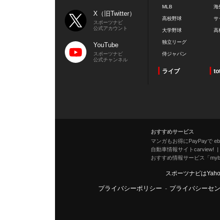
MLB
海
X（旧Twitter）
高校野球
サ
スポーツナビ
公式アカウント
大学野球
高
独立リーグ
YouTube
スポーツナビ
侍ジャパン
公式チャンネル
ライブ
to
おすすめサービス
マンガもお得にPayPayで eboo
自動車情報サイトcarview!
おすすめ情報サービス「mybe
スポーツナビはYah
プライバシーポリシー
-
プライバシーセ