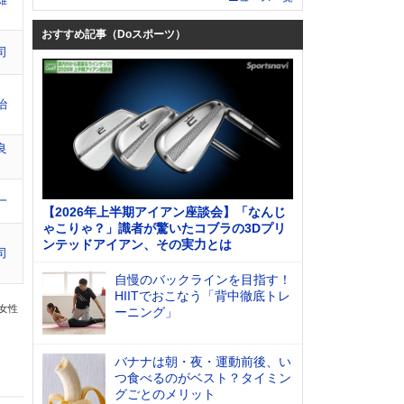
おすすめ記事（Doスポーツ）
司
治
良
一
【2026年上半期アイアン座談会】「なんじ
ゃこりゃ？」識者が驚いたコブラの3Dプリ
ンテッドアイアン、その実力とは
司
自慢のバックラインを目指す！
HIITでおこなう「背中徹底トレ
の女性
ーニング」
バナナは朝・夜・運動前後、い
つ食べるのがベスト？タイミン
グごとのメリット