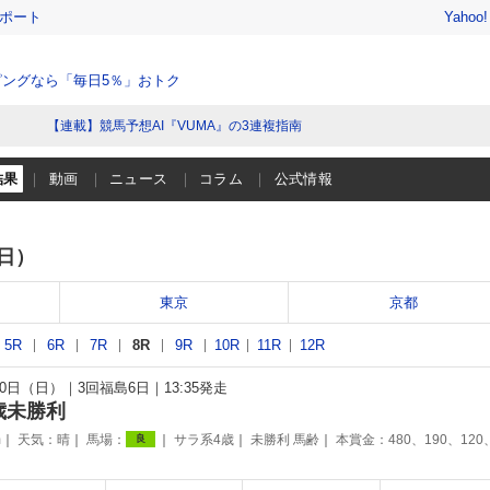
レポート
Yahoo
ングなら「毎日5％」おトク
【連載】競馬予想AI『VUMA』の3連複指南
結果
動画
ニュース
コラム
公式情報
（日）
東京
京都
5R
6R
7R
8R
9R
10R
11R
12R
月10日（日）
3回福島6日
13:35発走
歳未勝利
m
天気：
晴
馬場：
サラ系4歳
未勝利 馬齢
本賞金：480、190、120
良