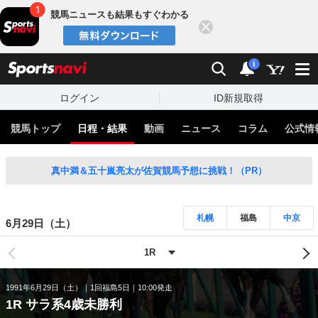
競馬ニュースも結果もすぐわかる
閉じる
スポーツナビ
検索
通知
i
ログイン
ID新規取得
競馬トップ
日程・結果
動画
ニュース
コラム
公式情
真中満＆五十嵐亮太が佐賀競馬予想に挑戦！（PR）
札幌
福島
中京
6月29日（土）
1991年6月29日（土）
1回福島5日
10:00発走
1R サラ系4歳未勝利