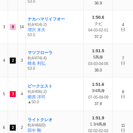
53.0
36.9
1:50.6
ナカハマリイフオー
クビ
牝4/414(-2)
4
3
8
14
(-)
増沢 末夫
04-03-02-01
53.0
37.2
1:51.5
マツフローラ
5馬身
牝4/474(-4)
7
4
2
3
(-)
蛯名 利弘
03-03-04-05
53.0
38.0
1:51.6
ビークエスト
3/4馬身
牝4/406(-2)
8
5
3
4
(-)
郷原 洋司
07-05-09-09
▲50.0
37.8
1:51.9
ライトクレオ
1 3/4馬身
牝4/466(0)
11
6
2
2
(-)
田中 剛
02-02-02-02