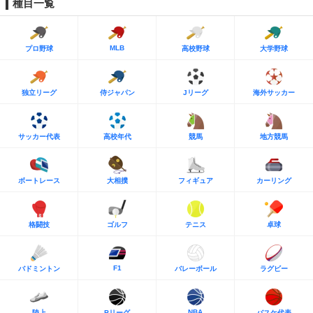
種目一覧
MLB
プロ野球
高校野球
大学野球
独立リーグ
侍ジャパン
Jリーグ
海外サッカー
サッカー代表
高校年代
競馬
地方競馬
ボートレース
大相撲
フィギュア
カーリング
格闘技
ゴルフ
テニス
卓球
F1
バドミントン
バレーボール
ラグビー
NBA
陸上
Bリーグ
バスケ代表