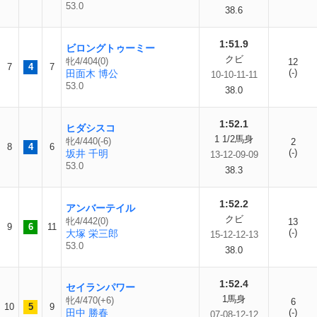
53.0
38.6
1:51.9
ビロングトゥーミー
クビ
牝4/404(0)
12
7
4
7
(-)
田面木 博公
10-10-11-11
53.0
38.0
1:52.1
ヒダシスコ
1 1/2馬身
牝4/440(-6)
2
8
4
6
(-)
坂井 千明
13-12-09-09
53.0
38.3
1:52.2
アンバーテイル
クビ
牝4/442(0)
13
9
6
11
(-)
大塚 栄三郎
15-12-12-13
53.0
38.0
1:52.4
セイランパワー
1馬身
牝4/470(+6)
6
10
5
9
田中 勝春
(-)
07-08-12-12