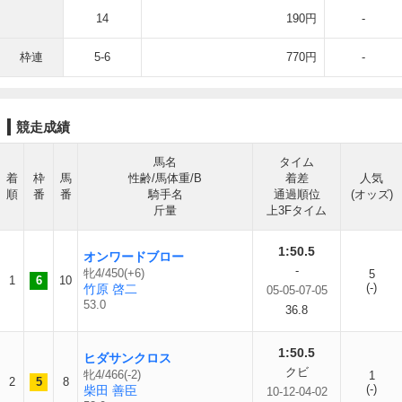
14
190円
-
枠連
5-6
770円
-
競走成績
馬名
タイム
着
枠
馬
性齢/馬体重/B
着差
人気
順
番
番
騎手名
通過順位
(オッズ)
斤量
上3Fタイム
1:50.5
オンワードブロー
-
牝4/450(+6)
5
1
6
10
(-)
竹原 啓二
05-05-07-05
53.0
36.8
1:50.5
ヒダサンクロス
クビ
牝4/466(-2)
1
2
5
8
(-)
柴田 善臣
10-12-04-02