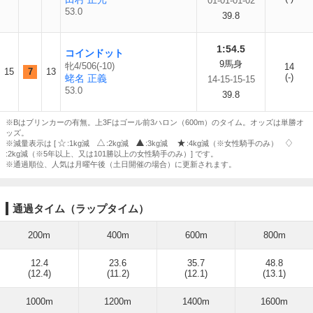
01-01-01-02
53.0
39.8
1:54.5
コインドット
9馬身
牝4/506(-10)
14
15
7
13
(-)
蛯名 正義
14-15-15-15
53.0
39.8
※Bはブリンカーの有無。上3Fはゴール前3ハロン（600m）のタイム。オッズは単勝オ
ッズ。
※減量表示は [
:1kg減
:2kg減
:3kg減
:4kg減（※女性騎手のみ）
:2kg減（※5年以上、又は101勝以上の女性騎手のみ）] です。
※通過順位、人気は月曜午後（土日開催の場合）に更新されます。
通過タイム（ラップタイム）
200m
400m
600m
800m
12.4
23.6
35.7
48.8
(12.4)
(11.2)
(12.1)
(13.1)
1000m
1200m
1400m
1600m