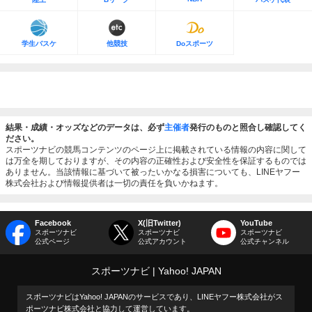
学生バスケ
他競技
Doスポーツ
結果・成績・オッズなどのデータは、必ず
主催者
発行のものと照合し確認してく
ださい。
スポーツナビの競馬コンテンツのページ上に掲載されている情報の内容に関して
は万全を期しておりますが、その内容の正確性および安全性を保証するものでは
ありません。当該情報に基づいて被ったいかなる損害についても、LINEヤフー
株式会社および情報提供者は一切の責任を負いかねます。
Facebook
X(旧Twitter)
YouTube
スポーツナビ
スポーツナビ
スポーツナビ
公式ページ
公式アカウント
公式チャンネル
スポーツナビ
Yahoo! JAPAN
スポーツナビはYahoo! JAPANのサービスであり、LINEヤフー株式会社がス
ポーツナビ株式会社と協力して運営しています。