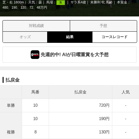
芝・右 1800m
天気：
曇
馬場：
サラ系4歳
未勝利 牝 馬齢
本賞金：
良
480、190、120、72、48万円
対戦成績
予想
オッズ
結果
コースレコード
先週的中! AIが日曜重賞を大予想
払戻金
馬番
払戻金
人気
単勝
10
720円
-
10
190円
-
複勝
8
130円
-