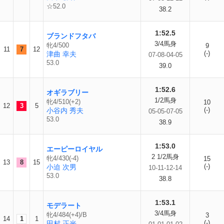
☆52.0
38.2
1:52.5
ブランドフタバ
3/4馬身
牝4/500
9
11
7
12
(-)
津曲 幸夫
07-08-04-05
53.0
39.0
1:52.6
オギラブリー
1/2馬身
牝4/510(+2)
10
12
3
5
(-)
小谷内 秀夫
05-05-07-05
53.0
38.9
1:53.0
エーピーロイヤル
2 1/2馬身
牝4/430(-4)
15
13
8
15
(-)
小迫 次男
10-11-12-14
53.0
38.8
1:53.1
モデラート
3/4馬身
牝4/484(+4)/B
3
14
1
1
(-)
田村 正光