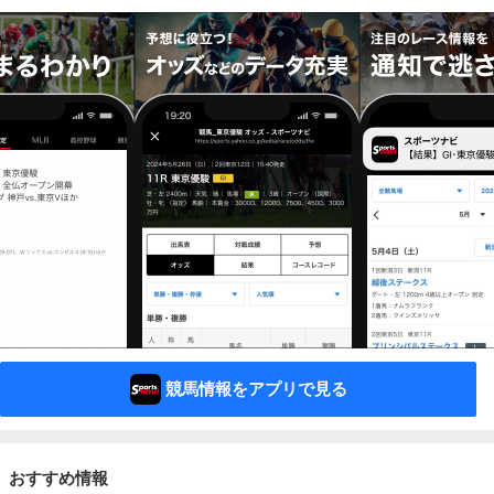
競馬情報をアプリで見る
おすすめ情報