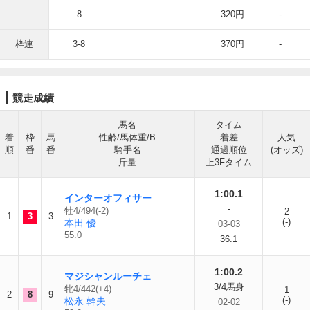
8
320円
-
枠連
3-8
370円
-
競走成績
馬名
タイム
着
枠
馬
性齢/馬体重/B
着差
人気
順
番
番
騎手名
通過順位
(オッズ)
斤量
上3Fタイム
1:00.1
インターオフィサー
-
牡4/494(-2)
2
1
3
3
(-)
本田 優
03-03
55.0
36.1
1:00.2
マジシャンルーチェ
3/4馬身
牝4/442(+4)
1
2
8
9
(-)
松永 幹夫
02-02