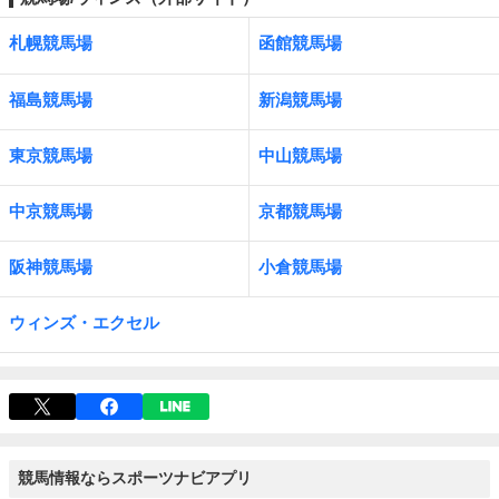
札幌競馬場
函館競馬場
福島競馬場
新潟競馬場
東京競馬場
中山競馬場
中京競馬場
京都競馬場
阪神競馬場
小倉競馬場
ウィンズ・エクセル
競馬情報ならスポーツナビアプリ