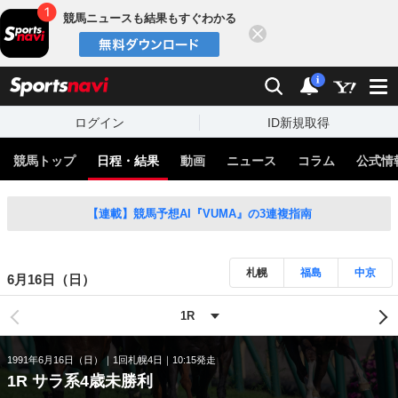
競馬ニュースも結果もすぐわかる
閉じる
スポーツナビ
検索
通知
i
ログイン
ID新規取得
競馬トップ
日程・結果
動画
ニュース
コラム
公式情
【連載】競馬予想AI『VUMA』の3連複指南
札幌
福島
中京
6月16日（日）
1991年6月16日（日）
1回札幌4日
10:15発走
1R サラ系4歳未勝利