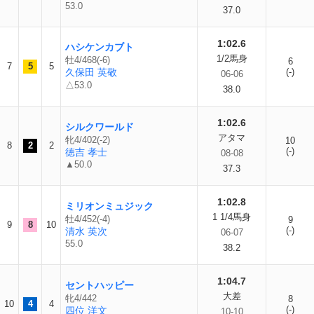
53.0
37.0
1:02.6
ハシケンカブト
1/2馬身
牡4/468(-6)
6
7
5
5
久保田 英敬
(-)
06-06
△53.0
38.0
1:02.6
シルクワールド
アタマ
牝4/402(-2)
10
8
2
2
(-)
徳吉 孝士
08-08
▲50.0
37.3
1:02.8
ミリオンミュジック
1 1/4馬身
牡4/452(-4)
9
9
8
10
(-)
清水 英次
06-07
55.0
38.2
1:04.7
セントハッピー
大差
牝4/442
8
10
4
4
(-)
四位 洋文
10-10