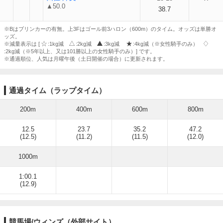
▲50.0
38.7
※Bはブリンカーの有無。上3Fはゴール前3ハロン（600m）のタイム。オッズは単勝オ
ッズ。
※減量表示は [
:1kg減
:2kg減
:3kg減
:4kg減（※女性騎手のみ）
:2kg減（※5年以上、又は101勝以上の女性騎手のみ）] です。
※通過順位、人気は月曜午後（土日開催の場合）に更新されます。
通過タイム（ラップタイム）
200m
400m
600m
800m
12.5
23.7
35.2
47.2
(12.5)
(11.2)
(11.5)
(12.0)
1000m
1:00.1
(12.9)
競馬場/ウィンズ（外部サイト）