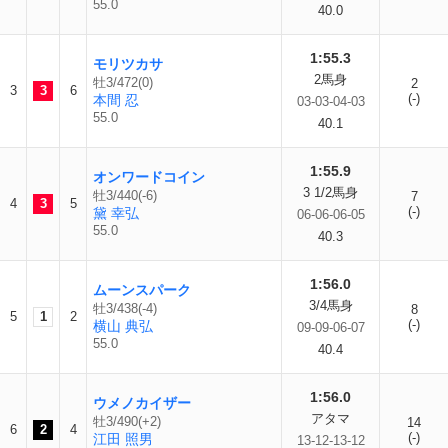
55.0
40.0
1:55.3
モリツカサ
2馬身
牡3/472(0)
2
3
3
6
(-)
本間 忍
03-03-04-03
55.0
40.1
1:55.9
オンワードコイン
3 1/2馬身
牡3/440(-6)
7
4
3
5
(-)
黛 幸弘
06-06-06-05
55.0
40.3
1:56.0
ムーンスパーク
3/4馬身
牡3/438(-4)
8
5
1
2
(-)
横山 典弘
09-09-06-07
55.0
40.4
1:56.0
ウメノカイザー
アタマ
牡3/490(+2)
14
6
2
4
(-)
江田 照男
13-12-13-12