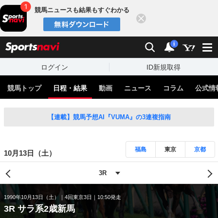
競馬ニュースも結果もすぐわかる
閉じる
スポーツナビ
検索
通知
i
ログイン
ID新規取得
競馬トップ
日程・結果
動画
ニュース
コラム
公式情
【連載】競馬予想AI『VUMA』の3連複指南
福島
東京
京都
10月13日（土）
1990年10月13日（土）
4回東京3日
10:50発走
3R サラ系2歳新馬