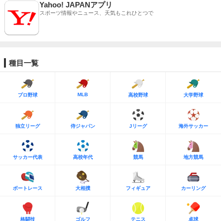
Yahoo! JAPANアプリ
スポーツ情報やニュース、天気もこれひとつで
種目一覧
MLB
プロ野球
高校野球
大学野球
独立リーグ
侍ジャパン
Jリーグ
海外サッカー
サッカー代表
高校年代
競馬
地方競馬
ボートレース
大相撲
フィギュア
カーリング
格闘技
ゴルフ
テニス
卓球