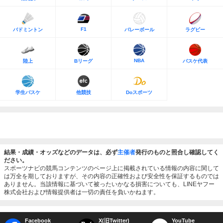
F1
バドミントン
バレーボール
ラグビー
NBA
陸上
Bリーグ
バスケ代表
学生バスケ
他競技
Doスポーツ
結果・成績・オッズなどのデータは、必ず
主催者
発行のものと照合し確認してく
ださい。
スポーツナビの競馬コンテンツのページ上に掲載されている情報の内容に関して
は万全を期しておりますが、その内容の正確性および安全性を保証するものでは
ありません。当該情報に基づいて被ったいかなる損害についても、LINEヤフー
株式会社および情報提供者は一切の責任を負いかねます。
Facebook
X(旧Twitter)
YouTube