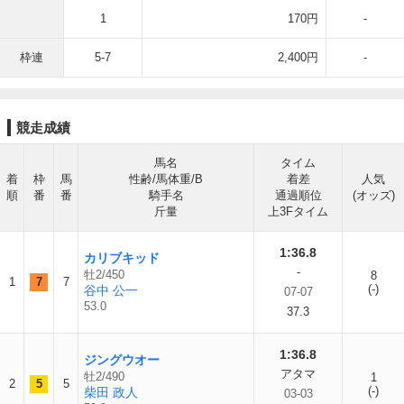
1
170円
-
枠連
5-7
2,400円
-
競走成績
馬名
タイム
着
枠
馬
性齢/馬体重/B
着差
人気
順
番
番
騎手名
通過順位
(オッズ)
斤量
上3Fタイム
1:36.8
カリブキッド
-
牡2/450
8
1
7
7
(-)
谷中 公一
07-07
53.0
37.3
1:36.8
ジングウオー
アタマ
牡2/490
1
2
5
5
(-)
柴田 政人
03-03