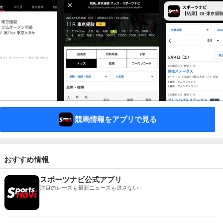
競馬情報をアプリで見る
おすすめ情報
スポーツナビ公式アプリ
注目のレースも最新ニュースも逃さない