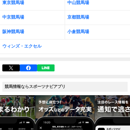
東京競馬場
中山競馬場
中京競馬場
京都競馬場
阪神競馬場
小倉競馬場
ウィンズ・エクセル
競馬情報ならスポーツナビアプリ