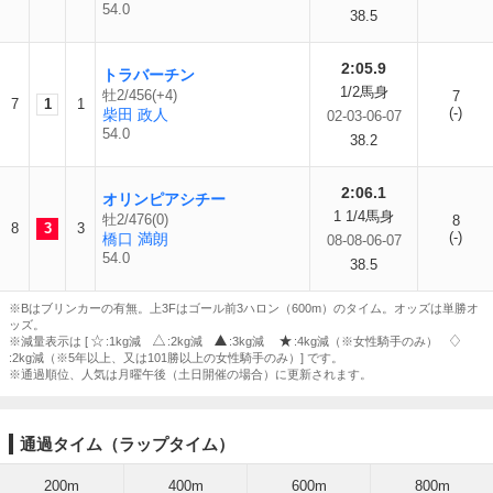
54.0
38.5
2:05.9
トラバーチン
1/2馬身
牡2/456(+4)
7
7
1
1
(-)
柴田 政人
02-03-06-07
54.0
38.2
2:06.1
オリンピアシチー
1 1/4馬身
牡2/476(0)
8
8
3
3
(-)
橋口 満朗
08-08-06-07
54.0
38.5
※Bはブリンカーの有無。上3Fはゴール前3ハロン（600m）のタイム。オッズは単勝オ
ッズ。
※減量表示は [
:1kg減
:2kg減
:3kg減
:4kg減（※女性騎手のみ）
:2kg減（※5年以上、又は101勝以上の女性騎手のみ）] です。
※通過順位、人気は月曜午後（土日開催の場合）に更新されます。
通過タイム（ラップタイム）
200m
400m
600m
800m