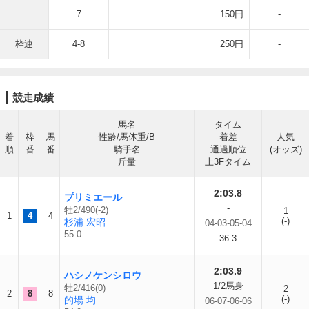
7
150円
-
枠連
4-8
250円
-
競走成績
馬名
タイム
着
枠
馬
性齢/馬体重/B
着差
人気
順
番
番
騎手名
通過順位
(オッズ)
斤量
上3Fタイム
2:03.8
プリミエール
-
牡2/490(-2)
1
1
4
4
(-)
杉浦 宏昭
04-03-05-04
55.0
36.3
2:03.9
ハシノケンシロウ
1/2馬身
牡2/416(0)
2
2
8
8
(-)
的場 均
06-07-06-06