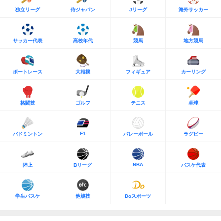
独立リーグ
侍ジャパン
Jリーグ
海外サッカー
サッカー代表
高校年代
競馬
地方競馬
ボートレース
大相撲
フィギュア
カーリング
格闘技
ゴルフ
テニス
卓球
F1
バドミントン
バレーボール
ラグビー
NBA
陸上
Bリーグ
バスケ代表
学生バスケ
他競技
Doスポーツ