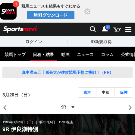
競馬ニュースも結果もすぐわかる
閉じる
スポーツナビ
検索
通知
i
ログイン
ID新規取得
競馬トップ
日程・結果
動画
ニュース
コラム
公式情
真中満＆五十嵐亮太が佐賀競馬予想に挑戦！（PR）
東京
中京
阪神
3月20日（日）
1988年3月20日（日）
1回中京6日
15:00発走
9R 伊良湖特別