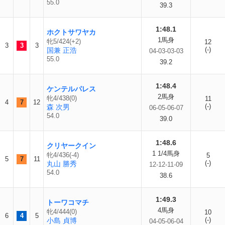
55.0
39.3
1:48.1
ホクトサワヤカ
1馬身
牝5/424(+2)
12
3
3
3
(-)
国兼 正浩
04-03-03-03
55.0
39.2
1:48.4
ケンテルパレス
2馬身
牝4/438(0)
11
4
7
12
(-)
森 次男
06-05-06-07
54.0
39.0
1:48.6
クリヤークイン
1 1/4馬身
牝4/436(-4)
5
5
7
11
(-)
丸山 勝秀
12-12-11-09
54.0
38.6
1:49.3
トーワコマチ
4馬身
牝4/444(0)
10
6
4
5
(-)
小島 貞博
04-05-06-04