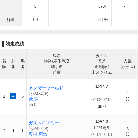
3
670円
-
枠連
1-4
680円
-
競走成績
馬名
タイム
着
枠
馬
性齢/馬体重/B
着差
人気
順
番
番
騎手名
通過順位
(オッズ)
斤量
上3Fタイム
1:47.7
アンダーワールド
-
牝5/484(-6)
1
1
4
6
(-)
武 豊
02-02-02-02
55.0
39.0
1:47.9
ガストロノミー
1 1/4馬身
牝5/462(-4)
3
2
1
1
(-)
塩村 克己
01-01-01-01