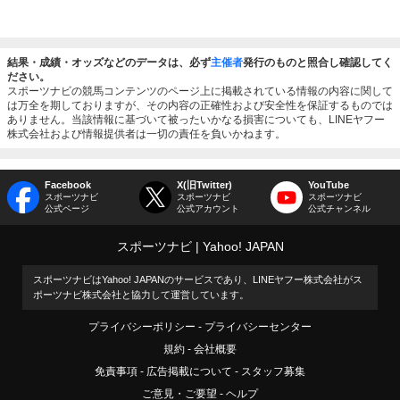
結果・成績・オッズなどのデータは、必ず
主催者
発行のものと照合し確認してく
ださい。
スポーツナビの競馬コンテンツのページ上に掲載されている情報の内容に関して
は万全を期しておりますが、その内容の正確性および安全性を保証するものでは
ありません。当該情報に基づいて被ったいかなる損害についても、LINEヤフー
株式会社および情報提供者は一切の責任を負いかねます。
Facebook
X(旧Twitter)
YouTube
スポーツナビ
スポーツナビ
スポーツナビ
公式ページ
公式アカウント
公式チャンネル
スポーツナビ
Yahoo! JAPAN
スポーツナビはYahoo! JAPANのサービスであり、LINEヤフー株式会社がス
ポーツナビ株式会社と協力して運営しています。
プライバシーポリシー
プライバシーセンター
規約
会社概要
免責事項
広告掲載について
スタッフ募集
ご意見・ご要望
ヘルプ