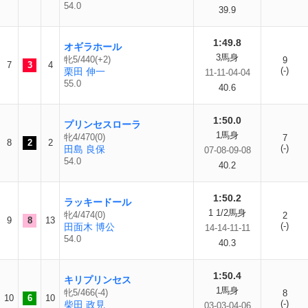
54.0
39.9
1:49.8
オギラホール
3馬身
牝5/440(+2)
9
7
3
4
(-)
栗田 伸一
11-11-04-04
55.0
40.6
1:50.0
プリンセスローラ
1馬身
牝4/470(0)
7
8
2
2
(-)
田島 良保
07-08-09-08
54.0
40.2
1:50.2
ラッキードール
1 1/2馬身
牝4/474(0)
2
9
8
13
(-)
田面木 博公
14-14-11-11
54.0
40.3
1:50.4
キリプリンセス
1馬身
牝5/466(-4)
8
10
6
10
(-)
柴田 政見
03-03-04-06