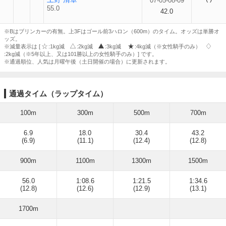
07-05-08-09
55.0
42.0
※Bはブリンカーの有無。上3Fはゴール前3ハロン（600m）のタイム。オッズは単勝オ
ッズ。
※減量表示は [
:1kg減
:2kg減
:3kg減
:4kg減（※女性騎手のみ）
:2kg減（※5年以上、又は101勝以上の女性騎手のみ）] です。
※通過順位、人気は月曜午後（土日開催の場合）に更新されます。
通過タイム（ラップタイム）
100m
300m
500m
700m
6.9
18.0
30.4
43.2
(6.9)
(11.1)
(12.4)
(12.8)
900m
1100m
1300m
1500m
56.0
1:08.6
1:21.5
1:34.6
(12.8)
(12.6)
(12.9)
(13.1)
1700m