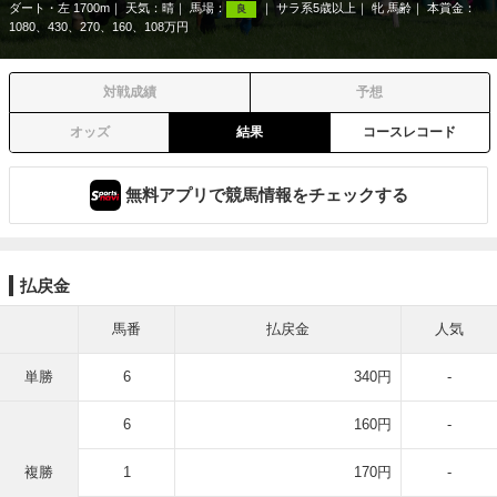
ダート・左 1700m
天気：
晴
馬場：
サラ系5歳以上
牝 馬齢
本賞金：
良
1080、430、270、160、108万円
対戦成績
予想
オッズ
結果
コースレコード
無料アプリで競馬情報をチェックする
払戻金
馬番
払戻金
人気
単勝
6
340円
-
6
160円
-
複勝
1
170円
-