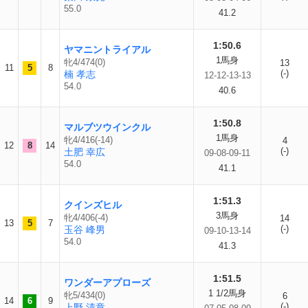
55.0
41.2
1:50.6
ヤマニントライアル
1馬身
牝4/474(0)
13
11
5
8
(-)
楠 孝志
12-12-13-13
54.0
40.6
1:50.8
マルブツウインクル
1馬身
牝4/416(-14)
4
12
8
14
(-)
土肥 幸広
09-08-09-11
54.0
41.1
1:51.3
クインズヒル
3馬身
牝4/406(-4)
14
13
5
7
(-)
玉谷 峰男
09-10-13-14
54.0
41.3
1:51.5
ワンダーアプローズ
1 1/2馬身
牝5/434(0)
6
14
6
9
(-)
上野 清章