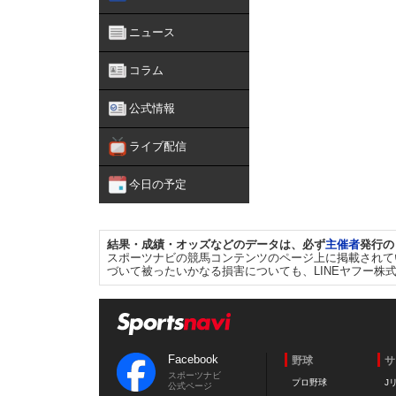
ニュース
コラム
公式情報
ライブ配信
今日の予定
結果・成績・オッズなどのデータは、必ず
主催者
発行の
スポーツナビの競馬コンテンツのページ上に掲載されて
づいて被ったいかなる損害についても、LINEヤフー株
Facebook
野球
サ
スポーツナビ
プロ野球
J
公式ページ