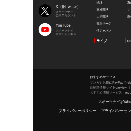
MLB
海
X（旧Twitter）
高校野球
サ
スポーツナビ
公式アカウント
大学野球
高
独立リーグ
YouTube
スポーツナビ
侍ジャパン
公式チャンネル
ライブ
to
おすすめサービス
マンガもお得にPayPayで eboo
自動車情報サイトcarview!
おすすめ情報サービス「mybe
スポーツナビはYah
プライバシーポリシー
-
プライバシーセ