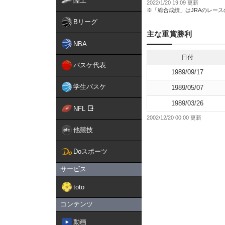
陸上
2022/1/20 19:09 更新
※「総合成績」はJRAのレー
Bリーグ
主な重賞勝利
NBA
日付
バスケ代表
1989/09/17
学生バスケ
1989/05/07
1989/03/26
NFL
2002/12/20 00:00 更新
他競技
Doスポーツ
サービス
toto
コンテンツ
動画