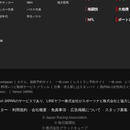
外サッカー
NBA
地方競馬
格闘技
大相撲
ッカー代表
バスケ代表
校年代
学生バスケ
NFL
ボート
to
kjapan
ホテル、旅館予約サイト 一休.com
レストラン予約サイト 一休.com レ
料理レシピ動画サービス クラシル
仕事・求人探しはスタンバイ
国内No.1女性向けメデ
st」
Yahoo! JAPAN
oo! JAPANのサービスであり、LINEヤフー株式会社がスポーツナビ株式会社と協
ンター
-
利用規約
-
会社概要
-
免責事項
-
広告掲載について
-
スタッフ募集
© Japan Racing Association.
© 毎日新聞社
© 株式会社グラッドキューブ