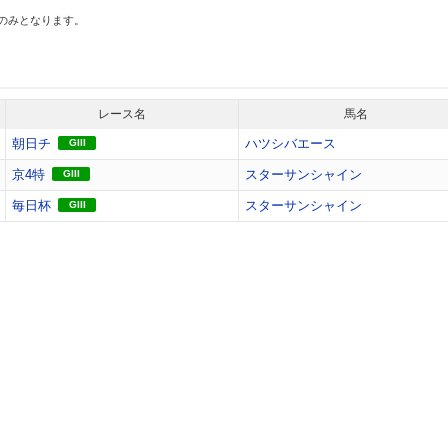
スのみとなります。
レース名
馬名
朝日チ
ハツシバエース
GIII
京4特
スターサンシャイン
GIII
毎日杯
スターサンシャイン
GIII