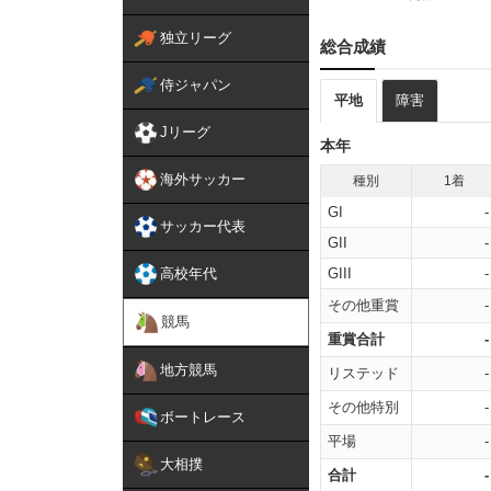
独立リーグ
総合成績
侍ジャパン
平地
障害
Jリーグ
本年
海外サッカー
種別
1着
GI
-
サッカー代表
GII
-
高校年代
GIII
-
その他重賞
-
競馬
重賞合計
-
地方競馬
リステッド
-
その他特別
-
ボートレース
平場
-
大相撲
合計
-