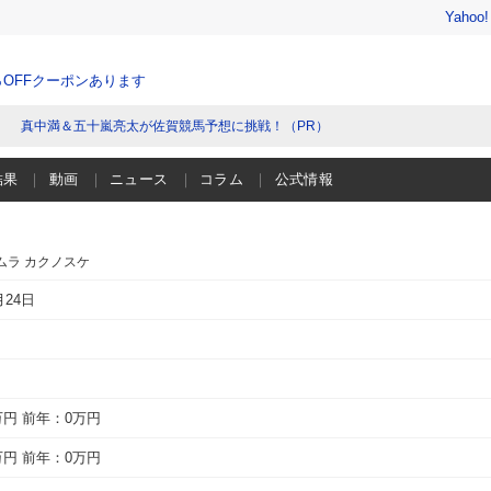
Yahoo
％OFFクーポンあります
真中満＆五十嵐亮太が佐賀競馬予想に挑戦！（PR）
結果
動画
ニュース
コラム
公式情報
ムラ カクノスケ
月24日
万円
前年：0万円
万円
前年：0万円