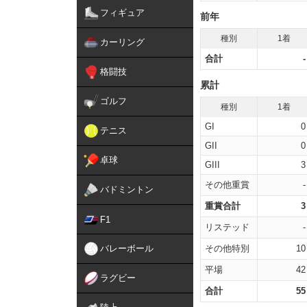
フィギュア
前年
種別
1着
カーリング
合計
-
格闘技
累計
ゴルフ
種別
1着
GI
0
テニス
GII
0
卓球
GIII
3
その他重賞
-
バドミントン
重賞合計
3
F1
リステッド
-
バレーボール
その他特別
10
平場
42
ラグビー
合計
55