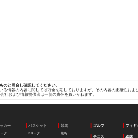
ものと照合し確認してください。
いる情報の内容に関しては万全を期しておりますが、その内容の正確性およ
式会社および情報提供者は一切の責任を負いかねます。
ッカー
バスケット
競馬
ゴルフ
フィギ
リーグ
Bリーグ
競馬
テニス
卓球