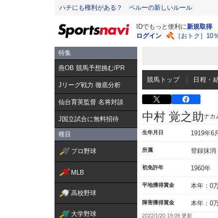
ハチにも権利がある？ ペルーの新しいルール
IDでもっと便利に
新規取得
ログイン
［おトク］10
特集
燕OB 競馬予想挑む/PR
競馬トップ
日程・
Jリーグ戦力 徹底分析
仙台育英監督 名将対談
中村 覚之助
ナカ
J国立試合に無料招待
生年月日
1919年6
種目
所属
登録抹消
プロ野球
初免許年
1960年
MLB
平地獲得賞金
本年：0
高校野球
障害獲得賞金
本年：0
大学野球
2022/1/20 19:09 更新