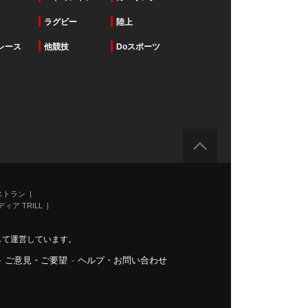
ラグビー
陸上
レース
他競技
Doスポーツ
ストラン
ィア TRILL
力して運営しています。
-
ご意見・ご要望
-
ヘルプ・お問い合わせ