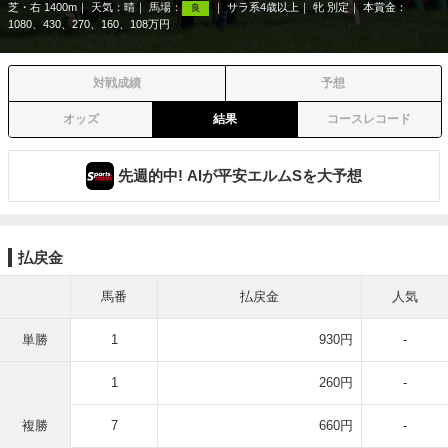
芝・右 1400m
天気：
晴
馬場：
サラ系4歳以上
牝 別定
本賞金：
良
1080、430、270、160、108万円
対戦成績
予想
オッズ
結果
コースレコード
先週的中! AIが平安エルムSを大予想
払戻金
馬番
払戻金
人気
単勝
1
930円
-
1
260円
-
複勝
7
660円
-