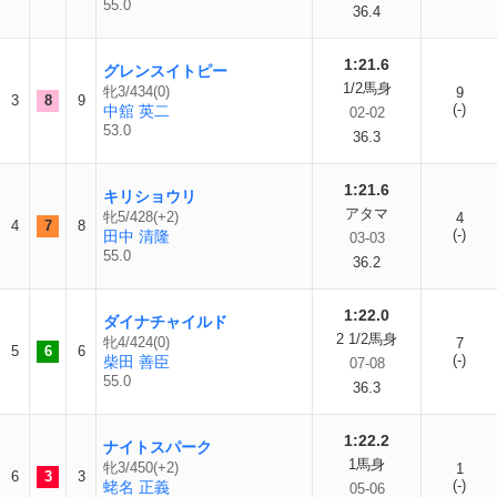
55.0
36.4
1:21.6
グレンスイトピー
1/2馬身
牝3/434(0)
9
3
8
9
(-)
中舘 英二
02-02
53.0
36.3
1:21.6
キリショウリ
アタマ
牝5/428(+2)
4
4
7
8
(-)
田中 清隆
03-03
55.0
36.2
1:22.0
ダイナチャイルド
2 1/2馬身
牝4/424(0)
7
5
6
6
(-)
柴田 善臣
07-08
55.0
36.3
1:22.2
ナイトスパーク
1馬身
牝3/450(+2)
1
6
3
3
(-)
蛯名 正義
05-06