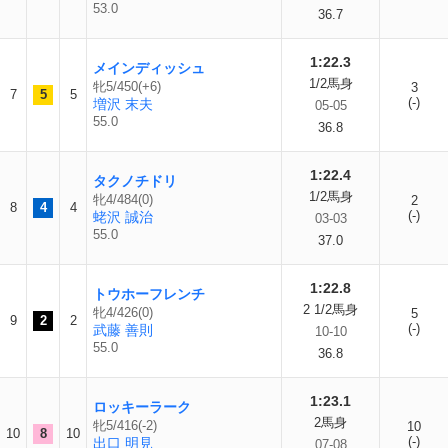
53.0
36.7
1:22.3
メインディッシュ
1/2馬身
牝5/450(+6)
3
7
5
5
(-)
増沢 末夫
05-05
55.0
36.8
1:22.4
タクノチドリ
1/2馬身
牝4/484(0)
2
8
4
4
(-)
蛯沢 誠治
03-03
55.0
37.0
1:22.8
トウホーフレンチ
2 1/2馬身
牝4/426(0)
5
9
2
2
(-)
武藤 善則
10-10
55.0
36.8
1:23.1
ロッキーラーク
2馬身
牝5/416(-2)
10
10
8
10
(-)
出口 明見
07-08