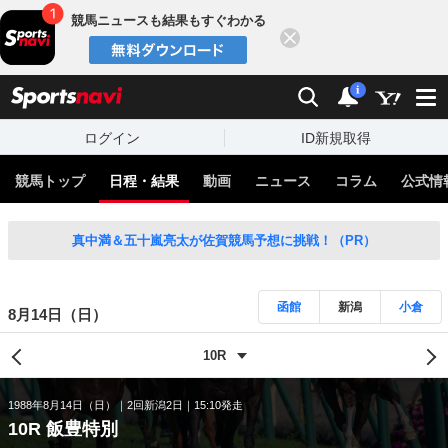
競馬ニュースも結果もすぐわかる
閉じる
スポーツナビ
検索
通知
i
ログイン
ID新規取得
競馬トップ
日程・結果
動画
ニュース
コラム
公式情
真中満＆五十嵐亮太が佐賀競馬予想に挑戦！（PR）
函館
新潟
小倉
8月14日（日）
1988年8月14日（日）
2回新潟2日
15:10発走
10R 飯豊特別