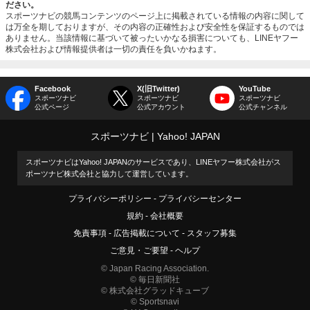
ださい。
スポーツナビの競馬コンテンツのページ上に掲載されている情報の内容に関して
は万全を期しておりますが、その内容の正確性および安全性を保証するものでは
ありません。当該情報に基づいて被ったいかなる損害についても、LINEヤフー
株式会社および情報提供者は一切の責任を負いかねます。
Facebook
X(旧Twitter)
YouTube
スポーツナビ
スポーツナビ
スポーツナビ
公式ページ
公式アカウント
公式チャンネル
スポーツナビ
Yahoo! JAPAN
スポーツナビはYahoo! JAPANのサービスであり、LINEヤフー株式会社がス
ポーツナビ株式会社と協力して運営しています。
プライバシーポリシー
プライバシーセンター
規約
会社概要
免責事項
広告掲載について
スタッフ募集
ご意見・ご要望
ヘルプ
© Japan Racing Association.
© 毎日新聞社
© 株式会社グラッドキューブ
© Sportsnavi