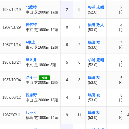
北総特
杉浦 宏昭
8
1987/12/19
2
9
(-)
中山 芝2000m 17頭
(52.0)
神代特
柴田 政人
4
1987/11/29
8
7
(-)
東京 芝1600m 12頭
(53.0)
4歳上
嶋田 功
2
1987/11/14
6
2
(-)
東京 芝1600m 12頭
(53.0)
津久井
杉浦 宏昭
3
1987/10/24
5
6
(-)
東京 芝1800m 8頭
(52.0)
クイー
嶋田 功
5
GIII
1987/10/04
4
8
(-)
中山 芝2000m 11頭
(53.0)
習志野
嶋田 功
9
1987/09/12
4
1
(-)
中山 芝2000m 13頭
(53.0)
しゃく
嶋田 功
2
1987/07/11
9
11
(-)
福島 芝1800m 14頭
(53.0)