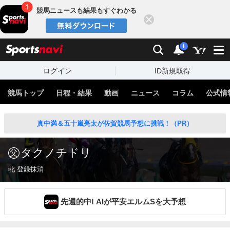
競馬ニュースも結果もすぐわかる
閉じる
スポーツナビ
検索
通知
i
ログイン
ID新規取得
競馬トップ
日程・結果
動画
ニュース
コラム
公式情
真中満＆五十嵐亮太が佐賀競馬予想に挑戦！（PR）
タクノチドリ
牝 登録抹消
先週的中! AIが平安エルムSを大予想