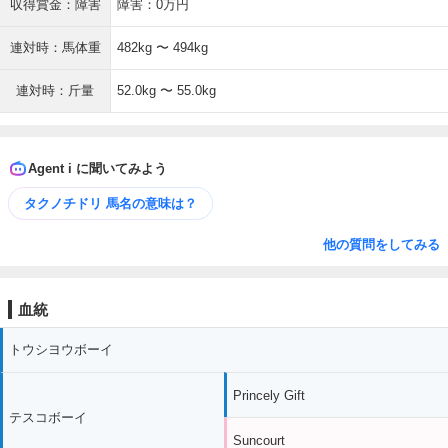
収得賞金：障害
障害：0万円
連対時：馬体重
482kg 〜 494kg
連対時：斤量
52.0kg 〜 55.0kg
Agent i に聞いてみよう
タクノチドリ 馬名の意味は？
他の質問をしてみる
血統
トウシヨウボーイ
Princely Gift
テスコボーイ
Suncourt