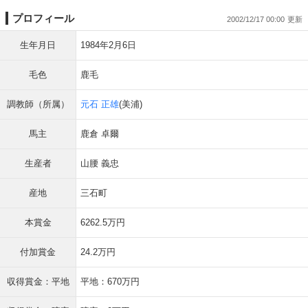
プロフィール
2002/12/17 00:00
生年月日
1984年2月6日
毛色
鹿毛
調教師（所属）
元石 正雄
(美浦)
馬主
鹿倉 卓爾
生産者
山腰 義忠
産地
三石町
本賞金
6262.5万円
付加賞金
24.2万円
収得賞金：平地
平地：670万円