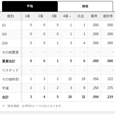
平地
障害
種別
1着
2着
3着
4着～
出走
勝率
連対率
0
0
0
1
1
.000
.000
GI
0
0
0
1
1
.000
.000
GII
0
0
1
3
4
.000
.000
GIII
-
-
-
-
-
-
-
その他重賞
0
0
1
5
6
.000
.000
重賞合計
-
-
-
-
-
-
-
リステッド
1
3
2
12
18
.056
.222
その他特別
2
1
2
3
8
.250
.375
平場
3
4
5
20
32
.094
.219
合計
※「総合成績」はJRAのレースのみとなります。