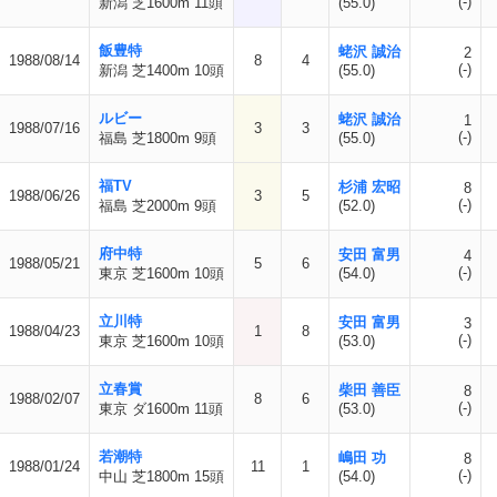
(-)
新潟 芝1600m 11頭
(55.0)
飯豊特
蛯沢 誠治
2
1988/08/14
8
4
(-)
新潟 芝1400m 10頭
(55.0)
ルビー
蛯沢 誠治
1
1988/07/16
3
3
(-)
福島 芝1800m 9頭
(55.0)
福TV
杉浦 宏昭
8
1988/06/26
3
5
(-)
福島 芝2000m 9頭
(52.0)
府中特
安田 富男
4
1988/05/21
5
6
(-)
東京 芝1600m 10頭
(54.0)
立川特
安田 富男
3
1988/04/23
1
8
(-)
東京 芝1600m 10頭
(53.0)
立春賞
柴田 善臣
8
1988/02/07
8
6
(-)
東京 ダ1600m 11頭
(53.0)
若潮特
嶋田 功
8
1988/01/24
11
1
(-)
中山 芝1800m 15頭
(54.0)