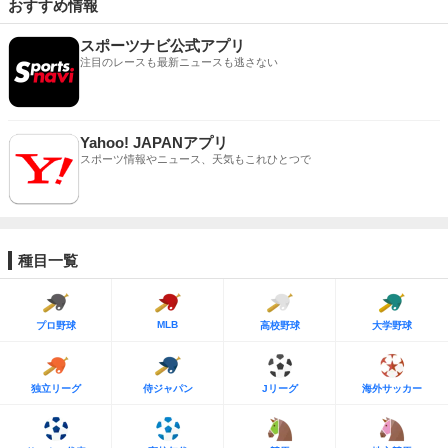
おすすめ情報
スポーツナビ公式アプリ
注目のレースも最新ニュースも逃さない
Yahoo! JAPANアプリ
スポーツ情報やニュース、天気もこれひとつで
種目一覧
MLB
プロ野球
高校野球
大学野球
独立リーグ
侍ジャパン
Jリーグ
海外サッカー