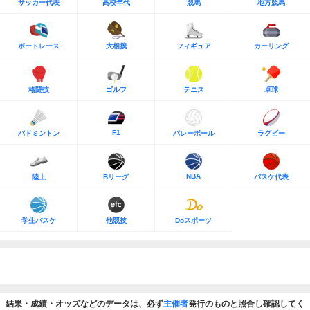
サッカー代表
高校年代
競馬
地方競馬
ボートレース
大相撲
フィギュア
カーリング
格闘技
ゴルフ
テニス
卓球
F1
バドミントン
バレーボール
ラグビー
NBA
陸上
Bリーグ
バスケ代表
学生バスケ
他競技
Doスポーツ
結果・成績・オッズなどのデータは、必ず
主催者
発行のものと照合し確認してく