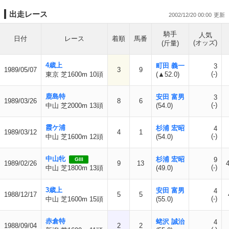
出走レース
2002/12/20 00:00
騎手
人気
日付
レース
着順
馬番
(オッズ)
(斤量)
4歳上
町田 義一
3
1989/05/07
3
9
(-)
東京 芝1600m 10頭
(▲52.0)
鹿島特
安田 富男
3
1989/03/26
8
6
(-)
中山 芝2000m 13頭
(54.0)
霞ケ浦
杉浦 宏昭
4
1989/03/12
4
1
(-)
中山 芝1600m 12頭
(54.0)
中山牝
杉浦 宏昭
9
GIII
1989/02/26
9
13
(-)
中山 芝1800m 13頭
(49.0)
3歳上
安田 富男
4
1988/12/17
5
5
(-)
中山 芝1600m 15頭
(55.0)
赤倉特
蛯沢 誠治
4
1988/09/04
2
2