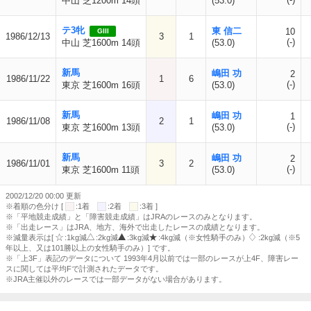
中山 芝1200m 14頭
(53.0)
テ3牝
東 信二
10
GIII
1986/12/13
3
1
(-)
中山 芝1600m 14頭
(53.0)
新馬
嶋田 功
2
1986/11/22
1
6
(-)
東京 芝1600m 16頭
(53.0)
新馬
嶋田 功
1
1986/11/08
2
1
(-)
東京 芝1600m 13頭
(53.0)
新馬
嶋田 功
2
1986/11/01
3
2
(-)
東京 芝1600m 11頭
(53.0)
2002/12/20 00:00 更新
※着順の色分け [
:1着
:2着
:3着 ]
※「平地競走成績」と「障害競走成績」はJRAのレースのみとなります。
※「出走レース」はJRA、地方、海外で出走したレースの成績となります。
※減量表示は[
:1kg減
:2kg減
:3kg減
:4kg減（※女性騎手のみ）
:2kg減（※5
年以上、又は101勝以上の女性騎手のみ）] です。
※「上3F」表記のデータについて 1993年4月以前では一部のレースが上4F、障害レー
スに関しては平均Fで計測されたデータです。
※JRA主催以外のレースでは一部データがない場合があります。