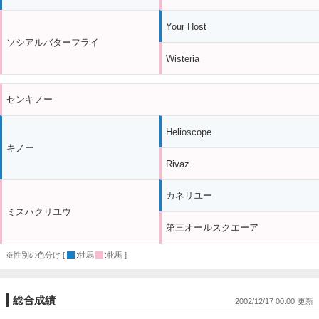
Your Host
ソシアルバターフライ
Wisteria
センキノー
Helioscope
キノー
Rivaz
カネリユー
ミスハクリユウ
第三オールスクエーア
※性別の色分け [
:牡馬
:牝馬 ]
総合成績
2002/12/17 00:00