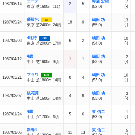
エーデ
杉浦 宏昭
7
1987/06/14
2
5
(-)
東京 芝1600m 11頭
(52.0)
優駿牝
嶋田 功
13
GI
1987/05/24
18
9
(-)
東京 芝2400m 24頭
(55.0)
4牝特
嶋田 功
10
GII
1987/05/03
6
2
(-)
東京 芝2000m 17頭
(54.0)
4歳
嶋田 功
2
1987/04/12
1
1
(-)
中山 芝1600m 9頭
(53.0)
フラワ
嶋田 功
10
GIII
1987/03/21
8
4
(-)
中山 芝1800m 14頭
(53.0)
桃花賞
嶋田 功
3
1987/03/07
4
9
(-)
中山 芝1600m 14頭
(53.0)
4歳
東 信二
1
1987/01/24
5
6
(-)
中山 ダ1700m 6頭
(53.0)
新春4
東 信二
5
1987/01/05
11
13
(-)