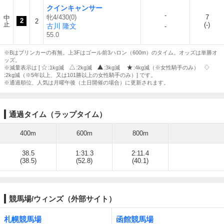
クインキャンサー
-
牝4/430(0)
7
中
2
2
止
(-)
古川 隆文
-
55.0
※Bはブリンカーの有無。上3Fはゴール前3ハロン（600m）のタイム。オッズは単勝オ
ッズ。
※減量表示は [
:1kg減
:2kg減
:3kg減
:4kg減（※女性騎手のみ）
:2kg減（※5年以上、又は101勝以上の女性騎手のみ）] です。
※通過順位、人気は月曜午後（土日開催の場合）に更新されます。
通過タイム（ラップタイム）
400m
600m
800m
38.5
1:31.3
2:11.4
(38.5)
(52.8)
(40.1)
競馬場/ウィンズ（外部サイト）
札幌競馬場
函館競馬場