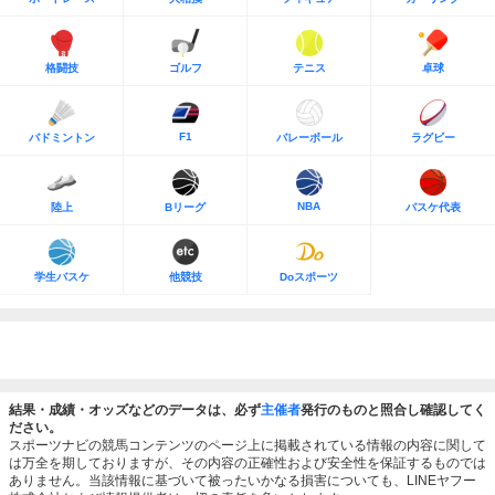
格闘技
ゴルフ
テニス
卓球
F1
バドミントン
バレーボール
ラグビー
NBA
陸上
Bリーグ
バスケ代表
学生バスケ
他競技
Doスポーツ
結果・成績・オッズなどのデータは、必ず
主催者
発行のものと照合し確認してく
ださい。
スポーツナビの競馬コンテンツのページ上に掲載されている情報の内容に関して
は万全を期しておりますが、その内容の正確性および安全性を保証するものでは
ありません。当該情報に基づいて被ったいかなる損害についても、LINEヤフー