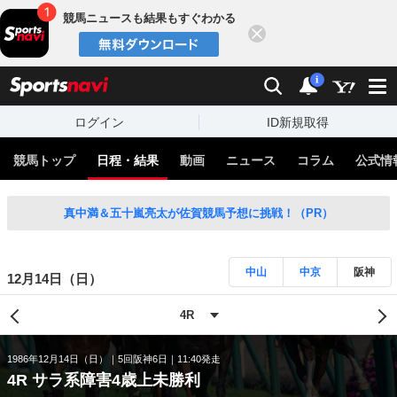
競馬ニュースも結果もすぐわかる
閉じる
スポーツナビ
検索
通知
i
ログイン
ID新規取得
競馬トップ
日程・結果
動画
ニュース
コラム
公式情
真中満＆五十嵐亮太が佐賀競馬予想に挑戦！（PR）
中山
中京
阪神
12月14日（日）
1986年12月14日（日）
5回阪神6日
11:40発走
4R サラ系障害4歳上未勝利